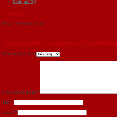
Đánh giá (0)
Đánh giá
Chưa có đánh giá nào.
Hãy là người đầu tiên nhận xét “Cửa Gỗ MDF 
Đánh giá của bạn
Nhận xét của bạn
*
Tên
*
Email
*