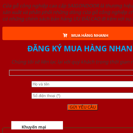
Cửa gỗ công nghiệp cao cấp SAIGONDOOR là thương hiệ
sản xuất và phân phối những dòng cửa gỗ công nghiệp ch
có những chính sách bán hàng ƯU ĐÃI CAO đi kèm với sự đ
MUA HÀNG NHANH
ĐĂNG KÝ MUA HÀNG NHAN
Chúng tôi sẽ liên lạc lại với quý khách trong thời gian
Khuyến mại