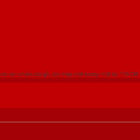
 THỐNG SHOWROOM SAIGONDOOR
các sản phẩm cửa gỗ, cửa thép chất lượng nhất tại TP.HCM