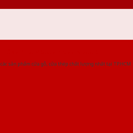
 THỐNG SHOWROOM SAIGONDOOR
các sản phẩm cửa gỗ, cửa thép chất lượng nhất tại TP.HCM