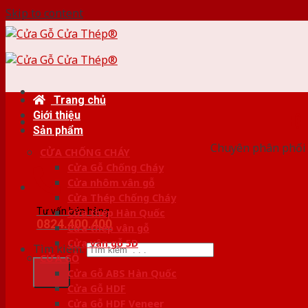
Skip to content
Trang chủ
Giới thiệu
HỆ
Sản phẩm
Chuyên phân phối 
CỬA CHỐNG CHÁY
Cửa Gỗ Chống Cháy
Cửa nhôm vân gỗ
Cửa Thép Chống Cháy
Tư vấn bán hàng
Cửa thép Hàn Quốc
0824.400.400
Cửa thép vân gỗ
Cửa vân gỗ 5D
Tìm kiếm:
CỬA GỖ
Cửa Gỗ ABS Hàn Quốc
Cửa Gỗ HDF
Cửa Gỗ HDF Veneer