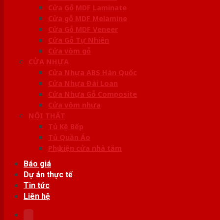
Cửa Gỗ MDF Laminate
Cửa gỗ MDF Melamine
Cửa Gỗ MDF Veneer
Cửa Gỗ Tự Nhiên
Cửa vòm gỗ
CỬA NHỰA
Cửa Nhựa ABS Hàn Quốc
Cửa Nhựa Đài Loan
Cửa Nhựa Gỗ Composite
Cửa vòm nhựa
NỘI THẤT
Tủ Kệ Bếp
Tủ Quần Áo
Phụ kiện cửa nhà tắm
Báo giá
Dự án thực tế
Tin tức
Liên hệ