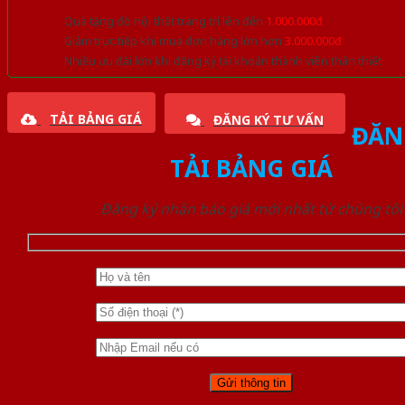
Quà tặng đồ nội thất trang trí lên đến
1.000.000đ
Giảm trực tiếp khi mua đơn hàng lớn hơn
3.000.000đ
Nhiều ưu đãi lớn khi đăng ký tài khoản thành viên thân thiết
TẢI BẢNG GIÁ
ĐĂNG KÝ TƯ VẤN
ĐĂN
TẢI BẢNG GIÁ
Đăng ký nhận báo giá mới nhất từ chúng tôi