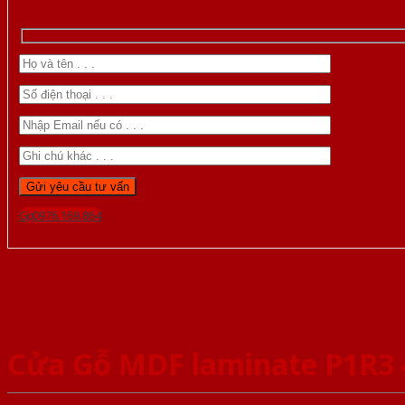
Gọi 0976.169.864
Cửa Gỗ MDF laminate P1R3