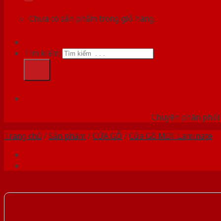
Chưa có sản phẩm trong giỏ hàng.
Tìm kiếm:
HỆ
Chuyên phân phối 
Trang chủ
/
Sản phẩm
/
CỬA GỖ
/
Cửa Gỗ MDF Laminate