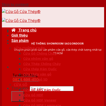
Skip to content
Trang chủ
Giới thiệu
Sản phẩm
HỆ THỐNG SHOWROOM SAIGONDOOR
CỬA CHỐNG CHÁY
Chuyên phân phối các sản phẩm cửa gỗ, cửa thép chất lượng nhất tại
Cửa Gỗ Chống Cháy
TP.HCM
Cửa nhôm vân gỗ
Cửa Thép Chống Cháy
Cửa thép Hàn Quốc
Cửa thép vân gỗ
Tư vấn bán hàng
0824.400.400
Cửa vân gỗ 5D
CỬA GỖ
Tìm kiếm:
Cửa Gỗ ABS Hàn Quốc
Cửa Gỗ HDF
Cửa Gỗ HDF Veneer
Cửa Gỗ MDF Laminate