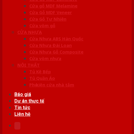
Cửa gỗ MDF Melamine
Cửa Gỗ MDF Veneer
Cửa Gỗ Tự Nhiên
Cửa vòm gỗ
CỬA NHỰA
Cửa Nhựa ABS Hàn Quốc
Cửa Nhựa Đài Loan
Cửa Nhựa Gỗ Composite
Cửa vòm nhựa
NỘI THẤT
Tủ Kệ Bếp
Tủ Quần Áo
Phụ kiện cửa nhà tắm
Báo giá
Dự án thực tế
Tin tức
Liên hệ