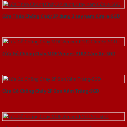
Cửa Thép Chống Cháy 2P dung 2 tay nam Cửa-a-SGD
Cửa Gỗ Chống Cháy MDF Veneer P1R2 Căm Xe-SGD
Cửa Gỗ Chống Cháy 2P Sơn Xám Trắng-SGD