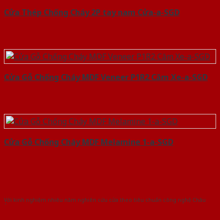
Cửa Thép Chống Cháy 2P tay nam Cửa-a-SGD
Cửa Gỗ Chống Cháy MDF Veneer P1R2 Căm Xe-a-SGD
Cửa Gỗ Chống Cháy MDF Melamine 1-a-SGD
Với kinh nghiệm nhiêu năm nghiên cứu cửa theo tiêu chuẩn công nghệ Châu
Âu.Chúng tôi tự tin là nhà sản xuất & cung cấp hàng đầu tại Việt Nam!