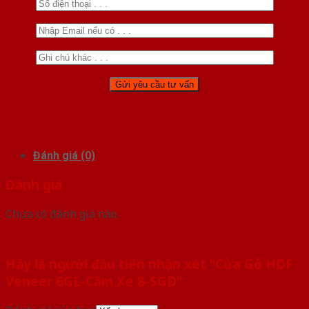
Đánh giá (0)
Đánh giá
Chưa có đánh giá nào.
Hãy là người đầu tiên nhận xét “Cửa Gỗ HDF
Veneer 6GL-Căm Xe 8-SGD”