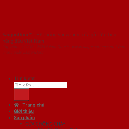
SaigonDoor™
- Hệ thống Showroom cửa gỗ cửa thép
hàng đầu Việt Nam
Copyright ⓒ 2016 – 2026 SaigonDoor™ - www.cuagocuathep.com | Đơn
vị chủ quản SaigonDoor
Tìm kiếm:
Trang chủ
Giới thiệu
Sản phẩm
CỬA CHỐNG CHÁY