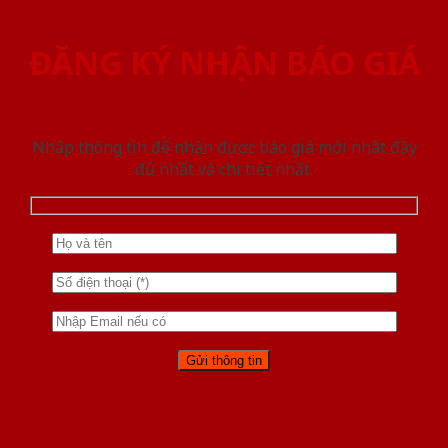
ĐĂNG KÝ NHẬN BÁO GIÁ
Nhập thông tin để nhận được báo giá mới nhât đầy
đủ nhất và chi tiết nhất.