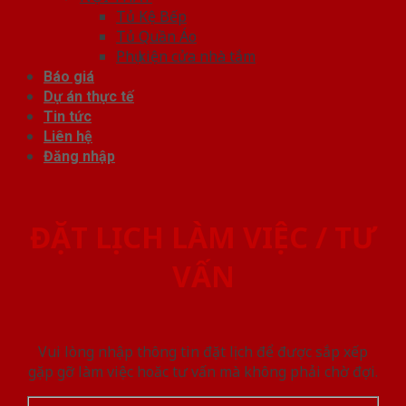
Tủ Kệ Bếp
Tủ Quần Áo
Phụ kiện cửa nhà tắm
Báo giá
Dự án thực tế
Tin tức
Liên hệ
Đăng nhập
ĐẶT LỊCH LÀM VIỆC / TƯ
VẤN
Vui lòng nhập thông tin đặt lịch để được sắp xếp
gặp gỡ làm việc hoăc tư vấn mà không phải chờ đợi.