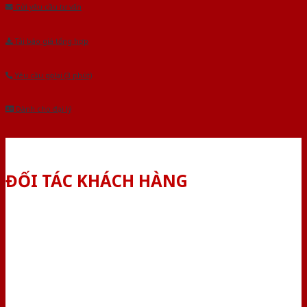
Gửi yêu cầu tư vấn
Tải báo giá tổng hợp
Yêu cầu gọi lại (3 phút)
Dành cho đại lý
ĐỐI TÁC KHÁCH HÀNG