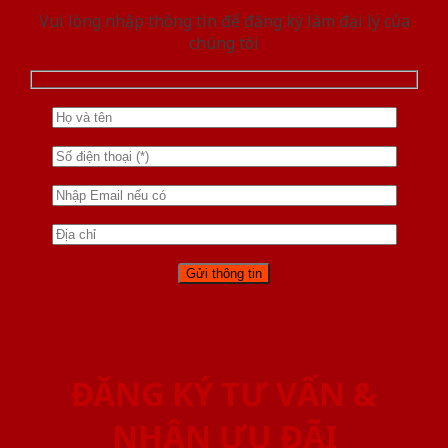
Vui lòng nhập thông tin để đăng ký làm đại lý của
chúng tôi
ĐĂNG KÝ TƯ VẤN &
NHẬN ƯU ĐÃI