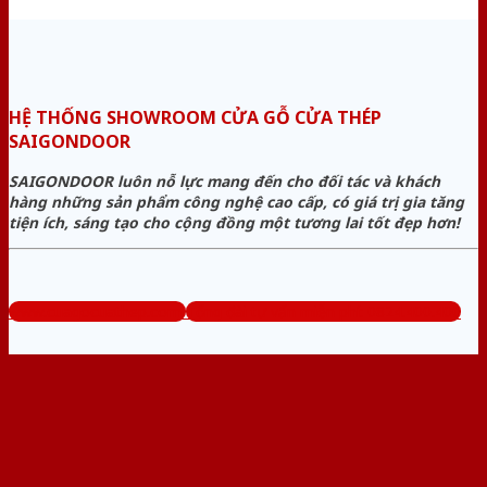
HỆ THỐNG SHOWROOM CỬA GỖ CỬA THÉP
SAIGONDOOR
SAIGONDOOR luôn nỗ lực mang đến cho đối tác và khách
hàng những sản phẩm công nghệ cao cấp, có giá trị gia tăng
tiện ích, sáng tạo cho cộng đồng một tương lai tốt đẹp hơn!
www.cuagocuathep.com
Tổng đài tư vấn miễn phí: 0824.400.400