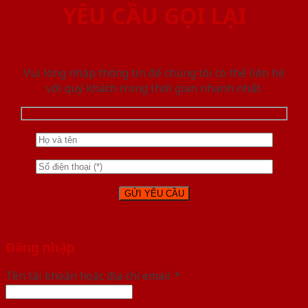
YÊU CẦU GỌI LẠI
Vui lòng nhập thông tin để chúng tôi có thể liên hệ
với quý khách trong thời gian nhanh nhất.
Đăng nhập
Tên tài khoản hoặc địa chỉ email
*