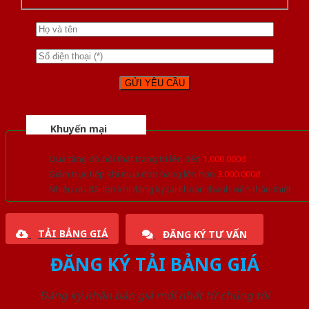
Khuyến mại
Quà tặng đồ nội thất trang trí lên đến
1.000.000đ
Giảm trực tiếp khi mua đơn hàng lớn hơn
3.000.000đ
Nhiều ưu đãi lớn khi đăng ký tài khoản thành viên thân thiết
TẢI BẢNG GIÁ
ĐĂNG KÝ TƯ VẤN
ĐĂNG KÝ TẢI BẢNG GIÁ
Đăng ký nhận báo giá mới nhất từ chúng tôi