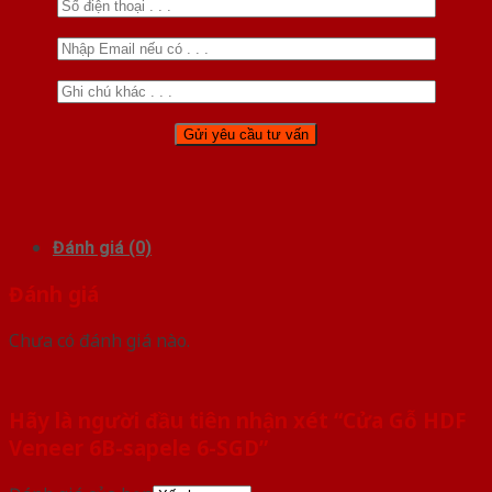
Đánh giá (0)
Đánh giá
Chưa có đánh giá nào.
Hãy là người đầu tiên nhận xét “Cửa Gỗ HDF
Veneer 6B-sapele 6-SGD”