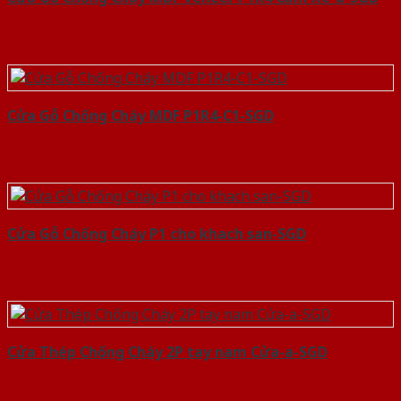
Cửa Gỗ Chống Cháy MDF P1R4-C1-SGD
Cửa Gỗ Chống Cháy P1 cho khach san-SGD
Cửa Thép Chống Cháy 2P tay nam Cửa-a-SGD