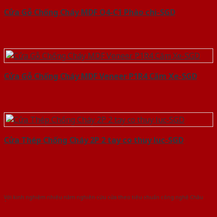
Cửa Gỗ Chống Cháy MDF O4-C1 Phào chi-SGD
Cửa Gỗ Chống Cháy MDF Veneer P1R4 Căm Xe-SGD
Cửa Thép Chống Cháy 2P 2 tay co thuy luc-SGD
Với kinh nghiệm nhiêu năm nghiên cứu cửa theo tiêu chuẩn công nghệ Châu
Âu.Chúng tôi tự tin là nhà sản xuất & cung cấp hàng đầu tại Việt Nam!