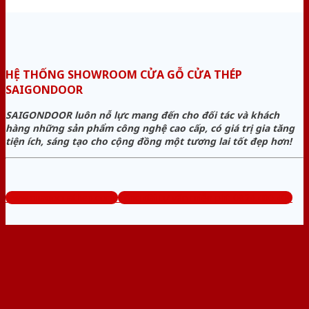
HỆ THỐNG SHOWROOM CỬA GỖ CỬA THÉP
SAIGONDOOR
SAIGONDOOR luôn nỗ lực mang đến cho đối tác và khách
hàng những sản phẩm công nghệ cao cấp, có giá trị gia tăng
tiện ích, sáng tạo cho cộng đồng một tương lai tốt đẹp hơn!
www.cuagocuathep.com
Tổng đài tư vấn miễn phí: 0824.400.400