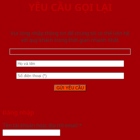
YÊU CẦU GỌI LẠI
Vui lòng nhập thông tin để chúng tôi có thể liên hệ
với quý khách trong thời gian nhanh nhất.
Đăng nhập
Tên tài khoản hoặc địa chỉ email
*