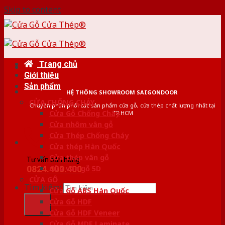
Skip to content
Trang chủ
Giới thiệu
Sản phẩm
HỆ THỐNG SHOWROOM SAIGONDOOR
CỬA CHỐNG CHÁY
Chuyên phân phối các sản phẩm cửa gỗ, cửa thép chất lượng nhất tại
Cửa Gỗ Chống Cháy
TP.HCM
Cửa nhôm vân gỗ
Cửa Thép Chống Cháy
Cửa thép Hàn Quốc
Cửa thép vân gỗ
Tư vấn bán hàng
0824.400.400
Cửa vân gỗ 5D
CỬA GỖ
Tìm kiếm:
Cửa Gỗ ABS Hàn Quốc
Cửa Gỗ HDF
Cửa Gỗ HDF Veneer
Cửa Gỗ MDF Laminate