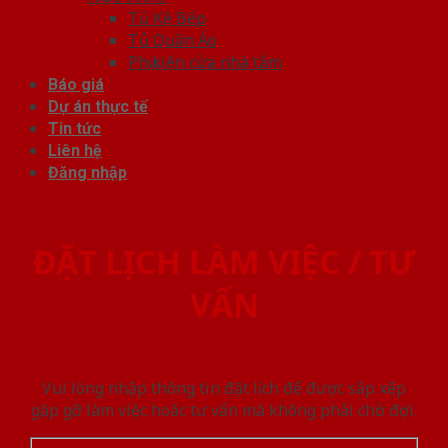
Tủ Kệ Bếp
Tủ Quần Áo
Phụ kiện cửa nhà tắm
Báo giá
Dự án thực tế
Tin tức
Liên hệ
Đăng nhập
ĐẶT LỊCH LÀM VIỆC / TƯ
VẤN
Vui lòng nhập thông tin đặt lịch để được sắp xếp
gặp gỡ làm việc hoăc tư vấn mà không phải chờ đợi.