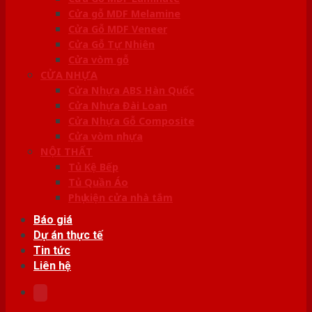
Cửa gỗ MDF Melamine
Cửa Gỗ MDF Veneer
Cửa Gỗ Tự Nhiên
Cửa vòm gỗ
CỬA NHỰA
Cửa Nhựa ABS Hàn Quốc
Cửa Nhựa Đài Loan
Cửa Nhựa Gỗ Composite
Cửa vòm nhựa
NỘI THẤT
Tủ Kệ Bếp
Tủ Quần Áo
Phụ kiện cửa nhà tắm
Báo giá
Dự án thực tế
Tin tức
Liên hệ