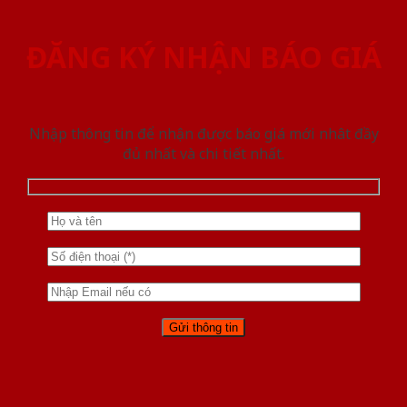
ĐĂNG KÝ NHẬN BÁO GIÁ
Nhập thông tin để nhận được báo giá mới nhât đầy
đủ nhất và chi tiết nhất.