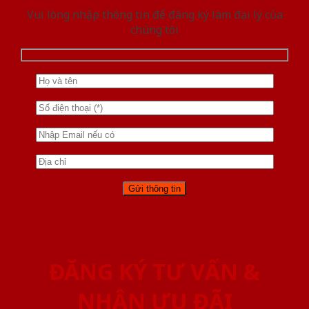
Vui lòng nhập thông tin để đăng ký làm đại lý của
chúng tôi
ĐĂNG KÝ TƯ VẤN &
NHẬN ƯU ĐÃI