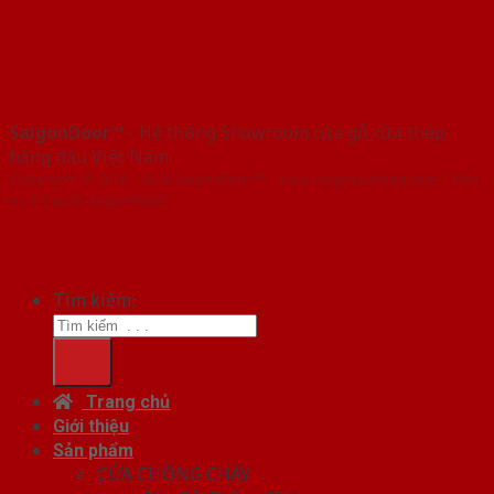
SaigonDoor™
- Hệ thống Showroom cửa gỗ cửa thép
hàng đầu Việt Nam
Copyright ⓒ 2016 – 2026 SaigonDoor™ - www.cuagocuathep.com | Đơn
vị chủ quản SaigonDoor
Tìm kiếm:
Trang chủ
Giới thiệu
Sản phẩm
CỬA CHỐNG CHÁY