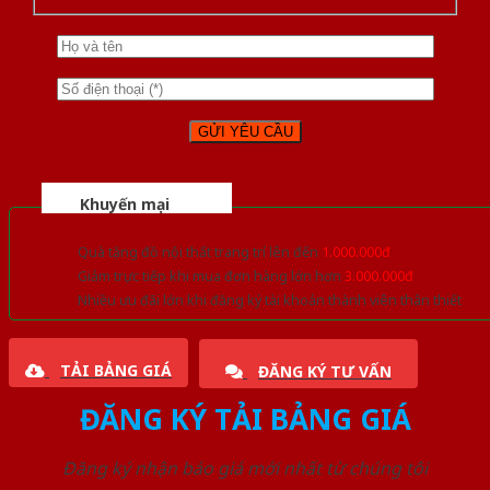
Khuyến mại
Quà tặng đồ nội thất trang trí lên đến
1.000.000đ
Giảm trực tiếp khi mua đơn hàng lớn hơn
3.000.000đ
Nhiều ưu đãi lớn khi đăng ký tài khoản thành viên thân thiết
TẢI BẢNG GIÁ
ĐĂNG KÝ TƯ VẤN
ĐĂNG KÝ TẢI BẢNG GIÁ
Đăng ký nhận báo giá mới nhất từ chúng tôi