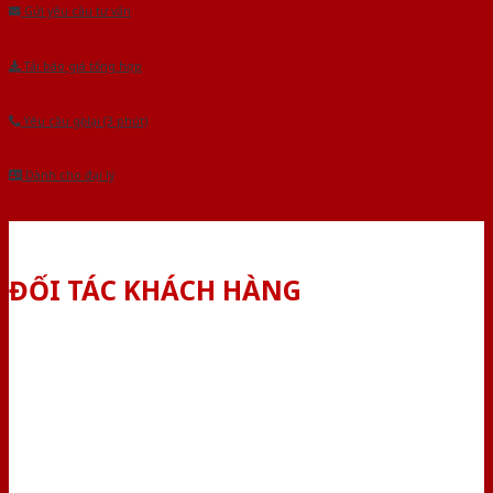
Gửi yêu cầu tư vấn
Tải báo giá tổng hợp
Yêu cầu gọi lại (3 phút)
Dành cho đại lý
ĐỐI TÁC KHÁCH HÀNG