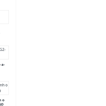
D
-a-
h o
GD