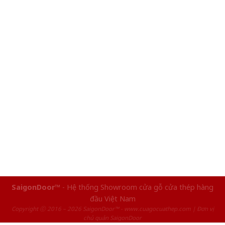
SaigonDoor™
- Hệ thống Showroom cửa gỗ cửa thép hàng
đầu Việt Nam
Copyright ⓒ 2016 – 2026 SaigonDoor™ - www.cuagocuathep.com | Đơn vị
chủ quản SaigonDoor