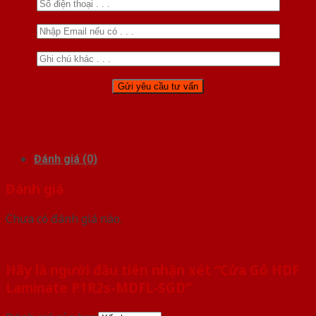
Đánh giá (0)
Đánh giá
Chưa có đánh giá nào.
Hãy là người đầu tiên nhận xét “Cửa Gỗ HDF
Laminate P1R2s-MDFL-SGD”