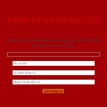
ĐĂNG KÝ NHẬN BÁO GIÁ
Nhập thông tin để nhận được báo giá mới nhât đầy
đủ nhất và chi tiết nhất.