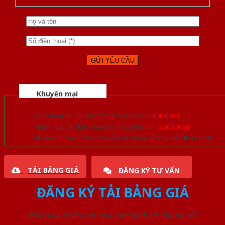
Khuyến mại
Quà tặng đồ nội thất trang trí lên đến
1.000.000đ
Giảm trực tiếp khi mua đơn hàng lớn hơn
3.000.000đ
Nhiều ưu đãi lớn khi đăng ký tài khoản thành viên thân thiết
TẢI BẢNG GIÁ
ĐĂNG KÝ TƯ VẤN
ĐĂNG KÝ TẢI BẢNG GIÁ
Đăng ký nhận báo giá mới nhất từ chúng tôi