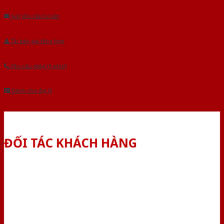
Gửi yêu cầu tư vấn
Tải báo giá tổng hợp
Yêu cầu gọi lại (3 phút)
Dành cho đại lý
ĐỐI TÁC KHÁCH HÀNG