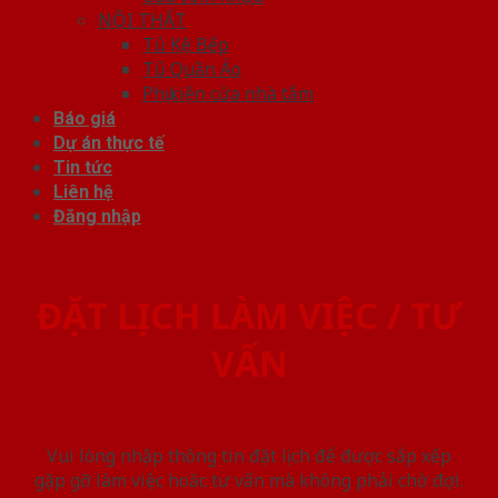
NỘI THẤT
Tủ Kệ Bếp
Tủ Quần Áo
Phụ kiện cửa nhà tắm
Báo giá
Dự án thực tế
Tin tức
Liên hệ
Đăng nhập
ĐẶT LỊCH LÀM VIỆC / TƯ
VẤN
Vui lòng nhập thông tin đặt lịch để được sắp xếp
gặp gỡ làm việc hoăc tư vấn mà không phải chờ đợi.