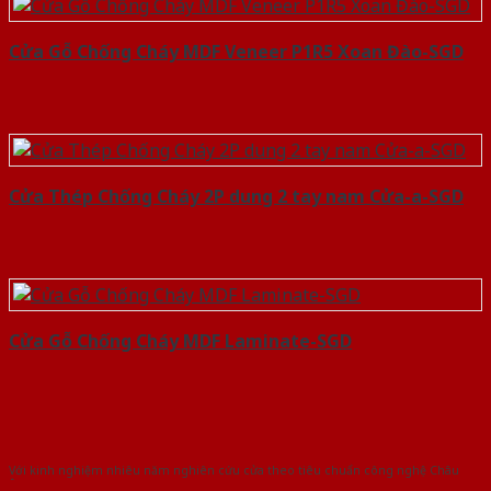
Cửa Gỗ Chống Cháy MDF Veneer P1R5 Xoan Đào-SGD
Cửa Thép Chống Cháy 2P dung 2 tay nam Cửa-a-SGD
Cửa Gỗ Chống Cháy MDF Laminate-SGD
Với kinh nghiệm nhiêu năm nghiên cứu cửa theo tiêu chuẩn công nghệ Châu
Âu.Chúng tôi tự tin là nhà sản xuất & cung cấp hàng đầu tại Việt Nam!