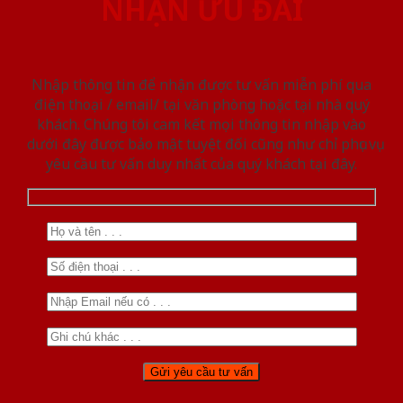
NHẬN ƯU ĐÃI
Nhập thông tin để nhận được tư vấn miễn phí qua
điện thoại / email/ tại văn phòng hoặc tại nhà quý
khách. Chúng tôi cam kết mọi thông tin nhập vào
dưới đây được bảo mật tuyệt đối cũng như chỉ phục vụ
yêu cầu tư vấn duy nhất của quý khách tại đây.