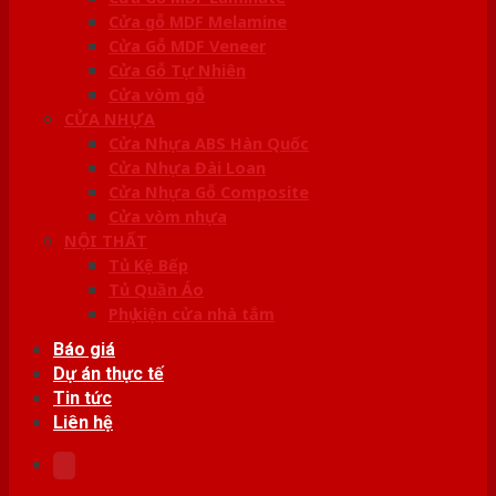
Cửa gỗ MDF Melamine
Cửa Gỗ MDF Veneer
Cửa Gỗ Tự Nhiên
Cửa vòm gỗ
CỬA NHỰA
Cửa Nhựa ABS Hàn Quốc
Cửa Nhựa Đài Loan
Cửa Nhựa Gỗ Composite
Cửa vòm nhựa
NỘI THẤT
Tủ Kệ Bếp
Tủ Quần Áo
Phụ kiện cửa nhà tắm
Báo giá
Dự án thực tế
Tin tức
Liên hệ