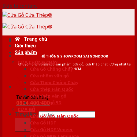
Skip to content
Trang chủ
Giới thiệu
Sản phẩm
HỆ THỐNG SHOWROOM SAIGONDOOR
CỬA CHỐNG CHÁY
Chuyên phân phối các sản phẩm cửa gỗ, cửa thép chất lượng nhất tại
Cửa Gỗ Chống Cháy
TP.HCM
Cửa nhôm vân gỗ
Cửa Thép Chống Cháy
Cửa thép Hàn Quốc
Cửa thép vân gỗ
Tư vấn bán hàng
0824.400.400
Cửa vân gỗ 5D
CỬA GỖ
Tìm kiếm:
Cửa Gỗ ABS Hàn Quốc
Cửa Gỗ HDF
Cửa Gỗ HDF Veneer
Cửa Gỗ MDF Laminate