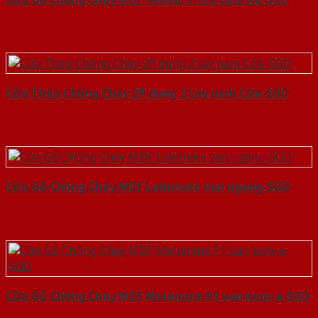
Cửa Thép Chống Cháy 2P dung 2 tay nam Cửa-SGD
Cửa Gỗ Chống Cháy MDF Laminate van ngang-SGD
Cửa Gỗ Chống Cháy MDF Melamine P1 van kem-a-SGD