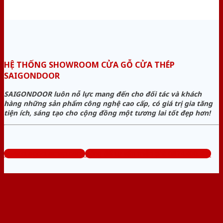
HỆ THỐNG SHOWROOM CỬA GỖ CỬA THÉP
SAIGONDOOR
SAIGONDOOR luôn nỗ lực mang đến cho đối tác và khách
hàng những sản phẩm công nghệ cao cấp, có giá trị gia tăng
tiện ích, sáng tạo cho cộng đồng một tương lai tốt đẹp hơn!
www.cuagocuathep.com
Tổng đài tư vấn miễn phí: 0824.400.400