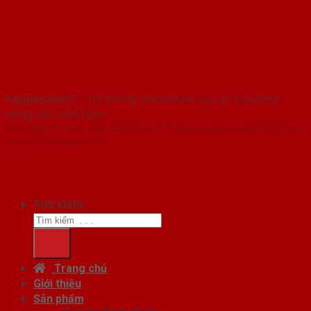
SaigonDoor™
- Hệ thống Showroom cửa gỗ cửa thép
hàng đầu Việt Nam
Copyright ⓒ 2016 – 2026 SaigonDoor™ - www.cuagocuathep.com | Đơn
vị chủ quản SaigonDoor
Tìm kiếm:
Trang chủ
Giới thiệu
Sản phẩm