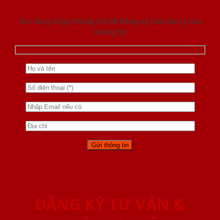
Vui lòng nhập thông tin để đăng ký làm đại lý của
chúng tôi
ĐĂNG KÝ TƯ VẤN &