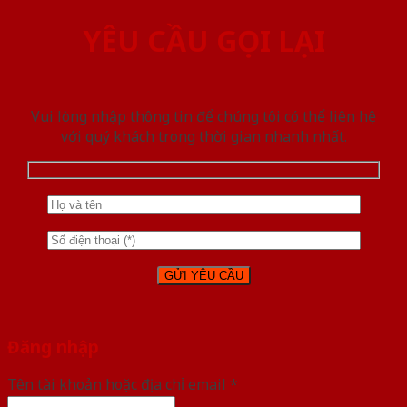
YÊU CẦU GỌI LẠI
Vui lòng nhập thông tin để chúng tôi có thể liên hệ
với quý khách trong thời gian nhanh nhất.
Đăng nhập
Tên tài khoản hoặc địa chỉ email
*