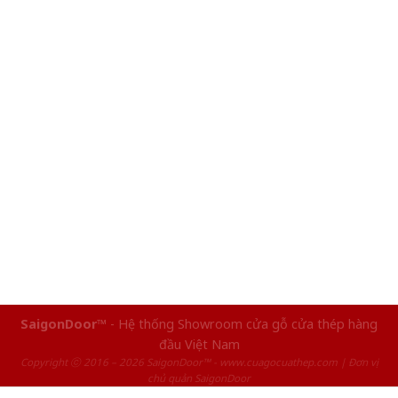
SaigonDoor™
- Hệ thống Showroom cửa gỗ cửa thép hàng
đầu Việt Nam
Copyright ⓒ 2016 – 2026 SaigonDoor™ - www.cuagocuathep.com | Đơn vị
chủ quản SaigonDoor