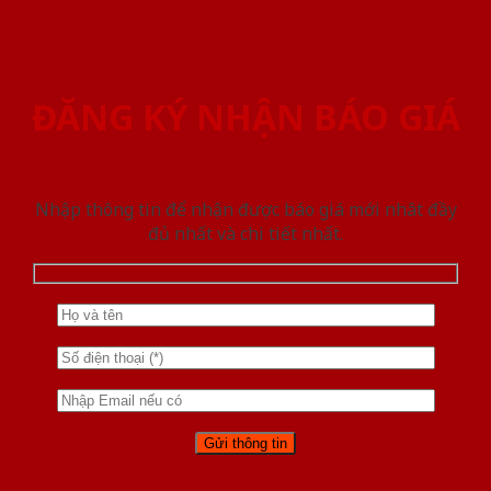
ĐĂNG KÝ NHẬN BÁO GIÁ
Nhập thông tin để nhận được báo giá mới nhât đầy
đủ nhất và chi tiết nhất.