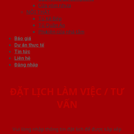
Cửa vòm nhựa
NỘI THẤT
Tủ Kệ Bếp
Tủ Quần Áo
Phụ kiện cửa nhà tắm
Báo giá
Dự án thực tế
Tin tức
Liên hệ
Đăng nhập
ĐẶT LỊCH LÀM VIỆC / TƯ
VẤN
Vui lòng nhập thông tin đặt lịch để được sắp xếp