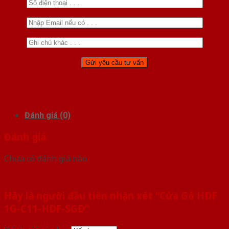
Đánh giá (0)
Đánh giá
Chưa có đánh giá nào.
Hãy là người đầu tiên nhận xét “Cửa Gỗ HDF
1G-C11-HDF-SGD”