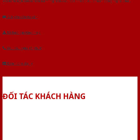
Với kinh nghiệm nhiêu năm nghiên cứu cửa theo tiêu chuẩn công nghệ Châu
Âu.Chúng tôi tự tin là nhà sản xuất & cung cấp hàng đầu tại Việt Nam!
Gửi yêu cầu tư vấn
Tải báo giá tổng hợp
Yêu cầu gọi lại (3 phút)
Dành cho đại lý
ĐỐI TÁC KHÁCH HÀNG