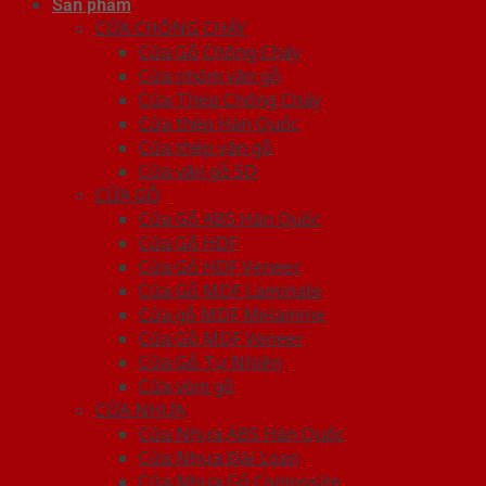
Sản phẩm
CỬA CHỐNG CHÁY
Cửa Gỗ Chống Cháy
Cửa nhôm vân gỗ
Cửa Thép Chống Cháy
Cửa thép Hàn Quốc
Cửa thép vân gỗ
Cửa vân gỗ 5D
CỬA GỖ
Cửa Gỗ ABS Hàn Quốc
Cửa Gỗ HDF
Cửa Gỗ HDF Veneer
Cửa Gỗ MDF Laminate
Cửa gỗ MDF Melamine
Cửa Gỗ MDF Veneer
Cửa Gỗ Tự Nhiên
Cửa vòm gỗ
CỬA NHỰA
Cửa Nhựa ABS Hàn Quốc
Cửa Nhựa Đài Loan
Cửa Nhựa Gỗ Composite