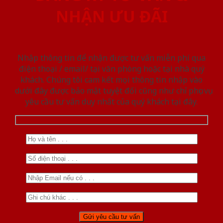
NHẬN ƯU ĐÃI
Nhập thông tin để nhận được tư vấn miễn phí qua
điện thoại / email/ tại văn phòng hoặc tại nhà quý
khách. Chúng tôi cam kết mọi thông tin nhập vào
dưới đây được bảo mật tuyệt đối cũng như chỉ phục vụ
yêu cầu tư vấn duy nhất của quý khách tại đây.