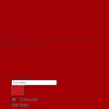
SaigonDoor™
- Hệ thống Showroom cửa gỗ cửa thép
hàng đầu Việt Nam
Copyright ⓒ 2016 – 2026 SaigonDoor™ - www.cuagocuathep.com | Đơn
vị chủ quản SaigonDoor
Tìm kiếm:
Trang chủ
Giới thiệu