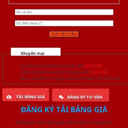
Khuyến mại
Quà tặng đồ nội thất trang trí lên đến
1.000.000đ
Giảm trực tiếp khi mua đơn hàng lớn hơn
3.000.000đ
Nhiều ưu đãi lớn khi đăng ký tài khoản thành viên thân thiết
TẢI BẢNG GIÁ
ĐĂNG KÝ TƯ VẤN
ĐĂNG KÝ TẢI BẢNG GIÁ
Đăng ký nhận báo giá mới nhất từ chúng tôi