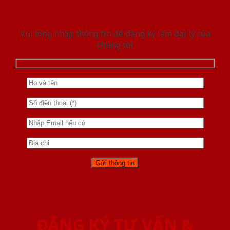
Vui lòng nhập thông tin để đăng ký làm đại lý của
chúng tôi
ĐĂNG KÝ TƯ VẤN &