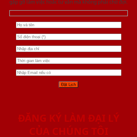
gặp gỡ làm việc hoăc tư vấn mà không phải chờ đợi.
ĐĂNG KÝ LÀM ĐẠI LÝ
CỦA CHÚNG TÔI