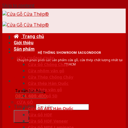
Skip to content
Trang chủ
Giới thiệu
Sản phẩm
HỆ THỐNG SHOWROOM SAIGONDOOR
CỬA CHỐNG CHÁY
Chuyên phân phối các sản phẩm cửa gỗ, cửa thép chất lượng nhất tại
Cửa Gỗ Chống Cháy
TP.HCM
Cửa nhôm vân gỗ
Cửa Thép Chống Cháy
Cửa thép Hàn Quốc
Cửa thép vân gỗ
Tư vấn bán hàng
0824.400.400
Cửa vân gỗ 5D
CỬA GỖ
Tìm kiếm:
Cửa Gỗ ABS Hàn Quốc
Cửa Gỗ HDF
Cửa Gỗ HDF Veneer
Cửa Gỗ MDF Laminate