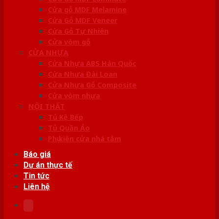
Cửa gỗ MDF Melamine
Cửa Gỗ MDF Veneer
Cửa Gỗ Tự Nhiên
Cửa vòm gỗ
CỬA NHỰA
Cửa Nhựa ABS Hàn Quốc
Cửa Nhựa Đài Loan
Cửa Nhựa Gỗ Composite
Cửa vòm nhựa
NỘI THẤT
Tủ Kệ Bếp
Tủ Quần Áo
Phụ kiện cửa nhà tắm
Báo giá
Dự án thực tế
Tin tức
Liên hệ