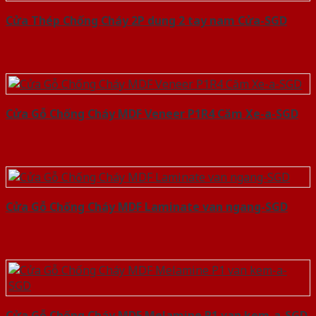
Cửa Thép Chống Cháy 2P dung 2 tay nam Cửa-SGD
Cửa Gỗ Chống Cháy MDF Veneer P1R4 Căm Xe-a-SGD
Cửa Gỗ Chống Cháy MDF Laminate van ngang-SGD
Cửa Gỗ Chống Cháy MDF Melamine P1 van kem-a-SGD