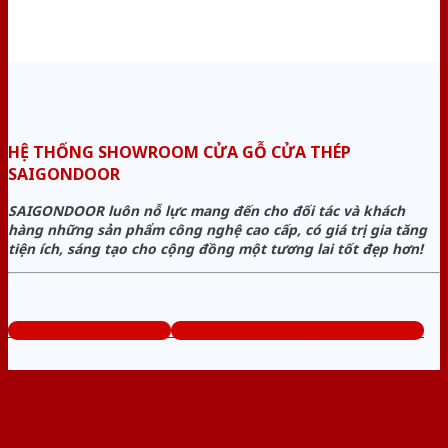
HỆ THỐNG SHOWROOM CỬA GỖ CỬA THÉP
SAIGONDOOR
SAIGONDOOR luôn nỗ lực mang đến cho đối tác và khách
hàng những sản phẩm công nghệ cao cấp, có giá trị gia tăng
tiện ích, sáng tạo cho cộng đồng một tương lai tốt đẹp hơn!
www.cuagocuathep.com
Tổng đài tư vấn miễn phí: 0824.400.400