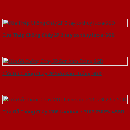
Cửa Thép Chống Cháy 2P 2 tay co thuy luc-a-SGD
Cửa Gỗ Chống Cháy 2P Sơn Xám Trắng-SGD
Cửa Gỗ Chống Cháy MDF Laminate P1R2 23029-a-SGD