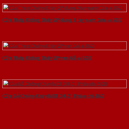
Cửa Thép Chống Cháy 2P dung 2 tay nam Cửa-a-SGD
Cửa Thép Chống Cháy 2P van Gỗ-a-SGD
Cửa Gỗ Chống Cháy MDF O4-C1 Phào chi-SGD