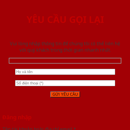
YÊU CẦU GỌI LẠI
Vui lòng nhập thông tin để chúng tôi có thể liên hệ
với quý khách trong thời gian nhanh nhất.
Đăng nhập
Tên tài khoản hoặc địa chỉ email
*