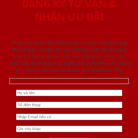
ĐĂNG KÝ TƯ VẤN &
NHẬN ƯU ĐÃI
Nhập thông tin để nhận được tư vấn miễn phí qua
điện thoại / email/ tại văn phòng hoặc tại nhà quý
khách. Chúng tôi cam kết mọi thông tin nhập vào
dưới đây được bảo mật tuyệt đối cũng như chỉ phục vụ
yêu cầu tư vấn duy nhất của quý khách tại đây.