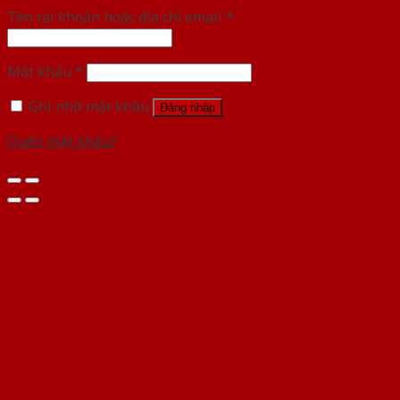
Tên tài khoản hoặc địa chỉ email
*
Mật khẩu
*
Ghi nhớ mật khẩu
Đăng nhập
Quên mật khẩu?