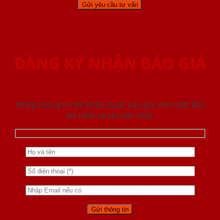
ĐĂNG KÝ NHẬN BÁO GIÁ
Nhập thông tin để nhận được báo giá mới nhât đầy
đủ nhất và chi tiết nhất.