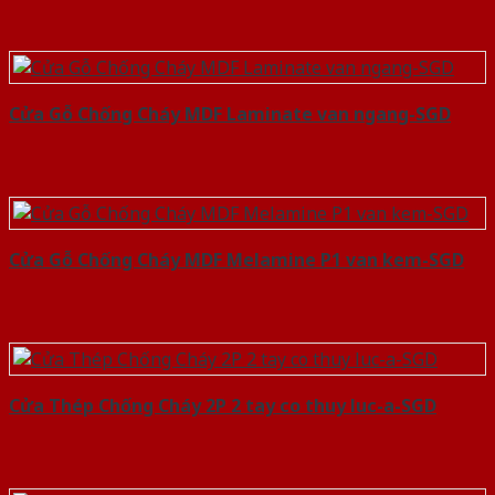
Cửa Gỗ Chống Cháy MDF Laminate van ngang-SGD
Cửa Gỗ Chống Cháy MDF Melamine P1 van kem-SGD
Cửa Thép Chống Cháy 2P 2 tay co thuy luc-a-SGD