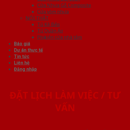
Cửa Nhựa Gỗ Composite
Cửa vòm nhựa
NỘI THẤT
Tủ Kệ Bếp
Tủ Quần Áo
Phụ kiện cửa nhà tắm
Báo giá
Dự án thực tế
Tin tức
Liên hệ
Đăng nhập
ĐẶT LỊCH LÀM VIỆC / TƯ
VẤN