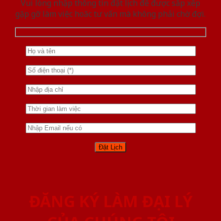
Vui lòng nhập thông tin đặt lịch để được sắp xếp
gặp gỡ làm việc hoăc tư vấn mà không phải chờ đợi.
ĐĂNG KÝ LÀM ĐẠI LÝ