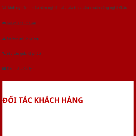
Với kinh nghiệm nhiêu năm nghiên cứu cửa theo tiêu chuẩn công nghệ Châu
Âu.Chúng tôi tự tin là nhà sản xuất & cung cấp hàng đầu tại Việt Nam!
Gửi yêu cầu tư vấn
Tải báo giá tổng hợp
Yêu cầu gọi lại (3 phút)
Dành cho đại lý
ĐỐI TÁC KHÁCH HÀNG