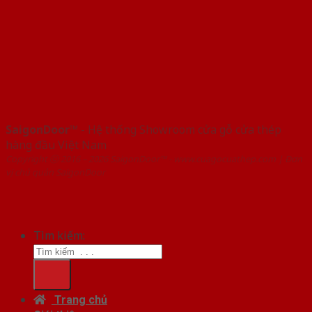
SaigonDoor™
- Hệ thống Showroom cửa gỗ cửa thép
hàng đầu Việt Nam
Copyright ⓒ 2016 – 2026 SaigonDoor™ - www.cuagocuathep.com | Đơn
vị chủ quản SaigonDoor
Tìm kiếm:
Trang chủ