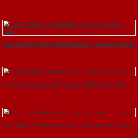
Cửa Gỗ Chống Cháy MDF Melamine P1 van kem-a-SGD
Cửa Gỗ Chống Cháy MDF Veneer P1R4 Căm Xe-SGD
Cửa Thép Chống Cháy 2P dung 2 tay nam Cửa-a-SGD