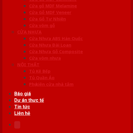
Cửa gỗ MDF Melamine
Cửa Gỗ MDF Veneer
Cửa Gỗ Tự Nhiên
Cửa vòm gỗ
CỬA NHỰA
Cửa Nhựa ABS Hàn Quốc
Cửa Nhựa Đài Loan
Cửa Nhựa Gỗ Composite
Cửa vòm nhựa
NỘI THẤT
Tủ Kệ Bếp
Tủ Quần Áo
Phụ kiện cửa nhà tắm
Báo giá
Dự án thực tế
Tin tức
Liên hệ