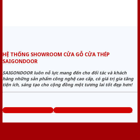
HỆ THỐNG SHOWROOM CỬA GỖ CỬA THÉP
SAIGONDOOR
SAIGONDOOR luôn nỗ lực mang đến cho đối tác và khách
hàng những sản phẩm công nghệ cao cấp, có giá trị gia tăng
tiện ích, sáng tạo cho cộng đồng một tương lai tốt đẹp hơn!
www.cuagocuathep.com
Tổng đài tư vấn miễn phí: 0824.400.400