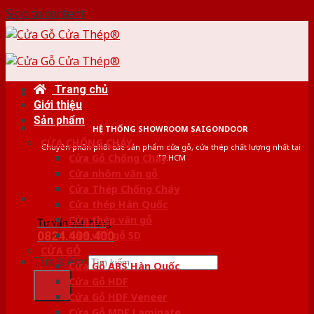
Skip to content
Trang chủ
Giới thiệu
Sản phẩm
HỆ THỐNG SHOWROOM SAIGONDOOR
CỬA CHỐNG CHÁY
Chuyên phân phối các sản phẩm cửa gỗ, cửa thép chất lượng nhất tại
Cửa Gỗ Chống Cháy
TP.HCM
Cửa nhôm vân gỗ
Cửa Thép Chống Cháy
Cửa thép Hàn Quốc
Cửa thép vân gỗ
Tư vấn bán hàng
0824.400.400
Cửa vân gỗ 5D
CỬA GỖ
Tìm kiếm:
Cửa Gỗ ABS Hàn Quốc
Cửa Gỗ HDF
Cửa Gỗ HDF Veneer
Cửa Gỗ MDF Laminate