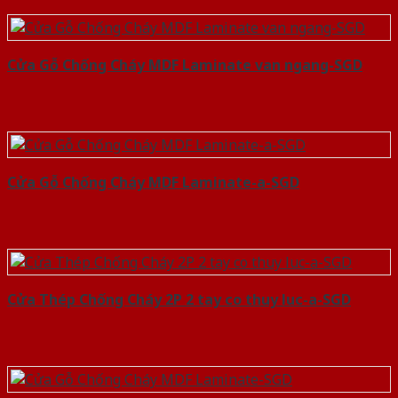
Cửa Gỗ Chống Cháy MDF Laminate van ngang-SGD
Cửa Gỗ Chống Cháy MDF Laminate-a-SGD
Cửa Thép Chống Cháy 2P 2 tay co thuy luc-a-SGD