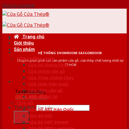
Skip to content
Trang chủ
Giới thiệu
Sản phẩm
HỆ THỐNG SHOWROOM SAIGONDOOR
CỬA CHỐNG CHÁY
Chuyên phân phối các sản phẩm cửa gỗ, cửa thép chất lượng nhất tại
Cửa Gỗ Chống Cháy
TP.HCM
Cửa nhôm vân gỗ
Cửa Thép Chống Cháy
Cửa thép Hàn Quốc
Cửa thép vân gỗ
Tư vấn bán hàng
0824.400.400
Cửa vân gỗ 5D
CỬA GỖ
Tìm kiếm:
Cửa Gỗ ABS Hàn Quốc
Cửa Gỗ HDF
Cửa Gỗ HDF Veneer
Cửa Gỗ MDF Laminate