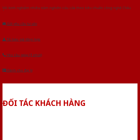
Với kinh nghiệm nhiêu năm nghiên cứu cửa theo tiêu chuẩn công nghệ Châu
Âu.Chúng tôi tự tin là nhà sản xuất & cung cấp hàng đầu tại Việt Nam!
Gửi yêu cầu tư vấn
Tải báo giá tổng hợp
Yêu cầu gọi lại (3 phút)
Dành cho đại lý
ĐỐI TÁC KHÁCH HÀNG