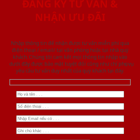
ĐĂNG KÝ TƯ VẤN &
NHẬN ƯU ĐÃI
Nhập thông tin để nhận được tư vấn miễn phí qua
điện thoại / email/ tại văn phòng hoặc tại nhà quý
khách. Chúng tôi cam kết mọi thông tin nhập vào
dưới đây được bảo mật tuyệt đối cũng như chỉ phục vụ
yêu cầu tư vấn duy nhất của quý khách tại đây.