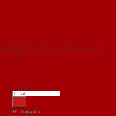
SaigonDoor™
- Hệ thống Showroom cửa gỗ cửa thép
hàng đầu Việt Nam
Copyright ⓒ 2016 – 2026 SaigonDoor™ - www.cuagocuathep.com | Đơn
vị chủ quản SaigonDoor
Tìm kiếm:
Trang chủ