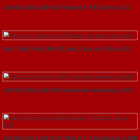
Cửa Gỗ Chống Cháy MDF Veneer P1R4 Căm Xe-a-SGD
Cửa Thép Chống Cháy 2P dung 2 tay nam Cửa-a-SGD
Cửa Gỗ Chống Cháy MDF Laminate van ngang-a-SGD
Cửa Gỗ Chống Cháy MDF Veneer P1R2 Xoan Đào-a-SGD