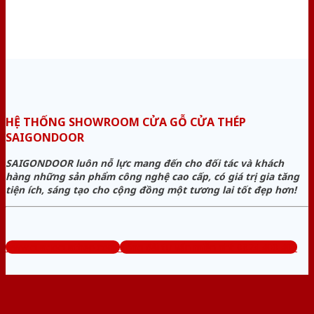
HỆ THỐNG SHOWROOM CỬA GỖ CỬA THÉP
SAIGONDOOR
SAIGONDOOR luôn nỗ lực mang đến cho đối tác và khách
hàng những sản phẩm công nghệ cao cấp, có giá trị gia tăng
tiện ích, sáng tạo cho cộng đồng một tương lai tốt đẹp hơn!
www.cuagocuathep.com
Tổng đài tư vấn miễn phí: 0824.400.400