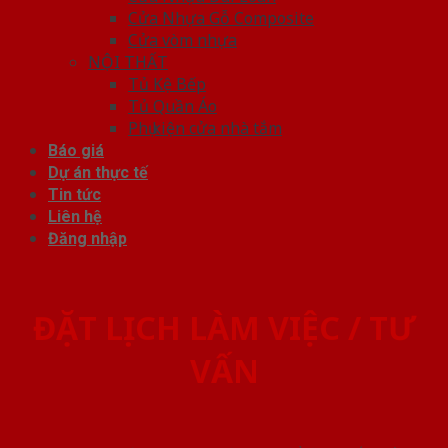
Cửa Nhựa Gỗ Composite
Cửa vòm nhựa
NỘI THẤT
Tủ Kệ Bếp
Tủ Quần Áo
Phụ kiện cửa nhà tắm
Báo giá
Dự án thực tế
Tin tức
Liên hệ
Đăng nhập
ĐẶT LỊCH LÀM VIỆC / TƯ
VẤN