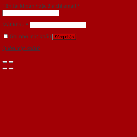
Tên tài khoản hoặc địa chỉ email
*
Mật khẩu
*
Ghi nhớ mật khẩu
Đăng nhập
Quên mật khẩu?