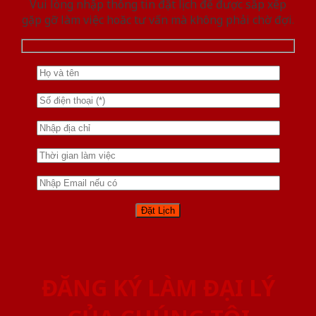
Vui lòng nhập thông tin đặt lịch để được sắp xếp
gặp gỡ làm việc hoăc tư vấn mà không phải chờ đợi.
ĐĂNG KÝ LÀM ĐẠI LÝ