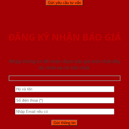
ĐĂNG KÝ NHẬN BÁO GIÁ
Nhập thông tin để nhận được báo giá mới nhât đầy
đủ nhất và chi tiết nhất.