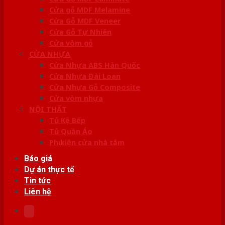
Cửa gỗ MDF Melamine
Cửa Gỗ MDF Veneer
Cửa Gỗ Tự Nhiên
Cửa vòm gỗ
CỬA NHỰA
Cửa Nhựa ABS Hàn Quốc
Cửa Nhựa Đài Loan
Cửa Nhựa Gỗ Composite
Cửa vòm nhựa
NỘI THẤT
Tủ Kệ Bếp
Tủ Quần Áo
Phụ kiện cửa nhà tắm
Báo giá
Dự án thực tế
Tin tức
Liên hệ