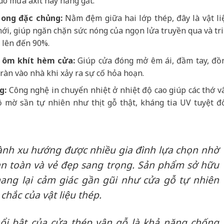
 do mưa axit hay nắng gắt.
 ong đặc chủng:
Nằm đệm giữa hai lớp thép, đây là vật li
mới, giúp ngăn chặn sức nóng của ngọn lửa truyền qua và tri
 lên đến 90%.
 ôm khít hèm cửa:
Giúp cửa đóng mở êm ái, đầm tay, đồ
tràn vào nhà khi xảy ra sự cố hỏa hoạn.
g:
Công nghệ in chuyển nhiệt ở nhiệt độ cao giúp các thớ v
 mờ sần tự nhiên như thịt gỗ thật, kháng tia UV tuyệt đố
ành xu hướng được nhiều gia đình lựa chọn nhờ
an toàn và vẻ đẹp sang trọng. Sản phẩm sở hữu
ang lại cảm giác gần gũi như cửa gỗ tự nhiên
hắc của vật liệu thép.
i bật của cửa thép vân gỗ là khả năng chống