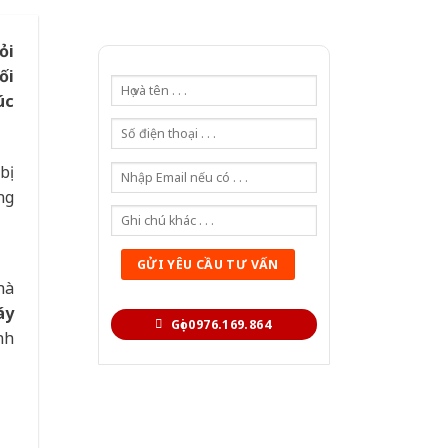
ỏi
ối
úc
bị
ng
hà
áy
Gọi 0976.169.864
nh