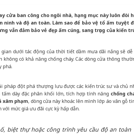
hay cửa ban công cho ngôi nhà, hạng mục này luôn đòi h
n ninh và độ an toàn. Làm sao để bảo vệ tổ ấm tuyệt đ
ng vẫn đảm bảo vẻ đẹp ấm cúng, sang trọng của kiến tr
 gian dưới tác động của thời tiết dầm mưa dãi nắng sẽ dễ 
àn không có khả năng chống cháy. Các dòng cửa thông thườ
y phá.
ải pháp đột phá thượng lưu được các kiến trúc sư và chủ n
 tấm dày đặc phân khối lớn, tích hợp tính năng
chống ch
hả xâm phạm
, dòng cửa này khoác lên mình lớp áo vân gỗ ti
h với mức giá ưu đãi cực kỳ hấp dẫn.
ố, biệt thự hoặc công trình yêu cầu độ an toàn