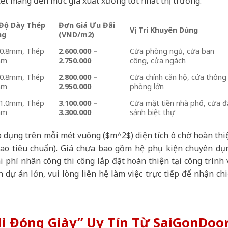
ết mang đến mức giá xuất xưởng tốt nhất thị trường:
Độ Dày Thép
Đơn Giá Ưu Đãi
Vị Trí Khuyên Dùng
ng
(VND/m2)
 0.8mm, Thép
2.600.000 –
Cửa phòng ngủ, cửa ban
mm
2.750.000
công, cửa ngách
 0.8mm, Thép
2.800.000 –
Cửa chính căn hộ, cửa thông
mm
2.950.000
phòng lớn
 1.0mm, Thép
3.100.000 –
Cửa mặt tiền nhà phố, cửa đ
mm
3.300.000
sảnh biệt thự
 dụng trên mỗi mét vuông ($m^2$) diện tích ô chờ hoàn thi
ao tiêu chuẩn). Giá chưa bao gồm hệ phụ kiện chuyên dụ
hi phí nhân công thi công lắp đặt hoàn thiện tại công trình 
 dự án lớn, vui lòng liên hệ làm việc trực tiếp để nhận chi
Ni Đóng Giày” Uy Tín Từ SaiGonDoo