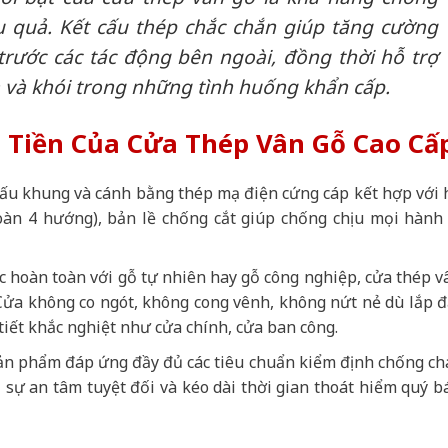
u quả. Kết cấu thép chắc chắn giúp tăng cường
trước các tác động bên ngoài, đồng thời hỗ trợ
a và khói trong những tình huống khẩn cấp.
Tiền Của Cửa Thép Vân Gỗ Cao Cấ
ấu khung và cánh bằng thép mạ điện cứng cáp kết hợp với 
àn 4 hướng), bản lề chống cắt giúp chống chịu mọi hành 
 hoàn toàn với gỗ tự nhiên hay gỗ công nghiệp, cửa thép v
Cửa không co ngót, không cong vênh, không nứt nẻ dù lắp đ
ời tiết khắc nghiệt như cửa chính, cửa ban công.
n phẩm đáp ứng đầy đủ các tiêu chuẩn kiểm định chống ch
i sự an tâm tuyệt đối và kéo dài thời gian thoát hiểm quý b