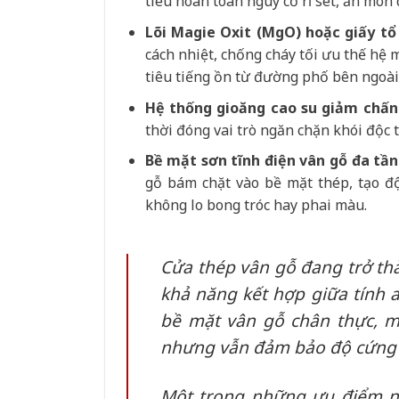
tiêu hoàn toàn nguy cơ rỉ sét, ăn mòn
Lõi Magie Oxit (MgO) hoặc giấy tổ
cách nhiệt, chống cháy tối ưu thế hệ 
tiêu tiếng ồn từ đường phố bên ngoài
Hệ thống gioăng cao su giảm chấn
thời đóng vai trò ngăn chặn khói độc 
Bề mặt sơn tĩnh điện vân gỗ đa tần
gỗ bám chặt vào bề mặt thép, tạo độ
không lo bong tróc hay phai màu.
Cửa thép vân gỗ đang trở th
khả năng kết hợp giữa tính 
bề mặt vân gỗ chân thực, m
nhưng vẫn đảm bảo độ cứng c
Một trong những ưu điểm nổ