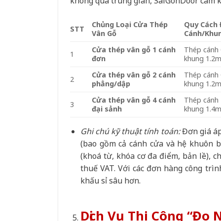
không qua trung gian, SaiGonDoor cam k
Chủng Loại Cửa Thép
Quy Cách 
STT
Vân Gỗ
Cánh/Khu
Cửa thép vân gỗ 1 cánh
Thép cánh
1
đơn
khung 1.2
Cửa thép vân gỗ 2 cánh
Thép cánh
2
phẳng/dập
khung 1.2
Cửa thép vân gỗ 4 cánh
Thép cánh
3
đại sảnh
khung 1.4
Ghi chú kỹ thuật tính toán:
Đơn giá áp
(bao gồm cả cánh cửa và hệ khuôn b
(khoá từ, khóa cơ đa điểm, bản lề), c
thuế VAT. Với các đơn hàng công trình
khấu sỉ sâu hơn.
Dịch Vụ Thi Công “Đo 