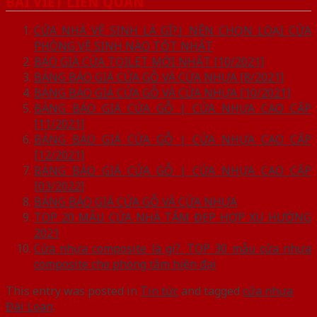
BÀI VIẾT LIÊN QUAN
CỬA NHÀ VỆ SINH LÀ GÌ?| NÊN CHỌN LOẠI CỬA
PHÒNG VỆ SINH NÀO TỐT NHẤT
BÁO GIÁ CỬA TOILET MỚI NHẤT [10/2021]
BẢNG BÁO GIÁ CỬA GỖ VÀ CỬA NHỰA [8/2021]
BẢNG BÁO GIÁ CỬA GỖ VÀ CỬA NHỰA [10/2021]
BẢNG BÁO GIÁ CỬA GỖ | CỬA NHỰA CAO CẤP
[11/2021]
BẢNG BÁO GIÁ CỬA GỖ | CỬA NHỰA CAO CẤP
[12/2021]
BẢNG BÁO GIÁ CỬA GỖ | CỬA NHỰA CAO CẤP
[03/2022]
BẢNG BÁO GIÁ CỬA GỖ VÀ CỬA NHỰA
TOP 20 MẪU CỬA NHÀ TẮM ĐẸP HỢP XU HƯỚNG
2021
Cửa nhựa composite là gì?. TOP 30 mẫu cửa nhựa
composite cho phòng tắm hiện đại
This entry was posted in
Tin tức
and tagged
cửa nhựa
Đài Loan
.