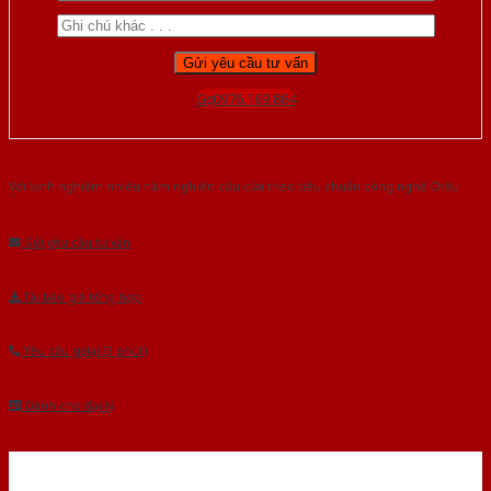
Gọi 0976.169.864
Với kinh nghiệm nhiêu năm nghiên cứu cửa theo tiêu chuẩn công nghệ Châu
Âu.Chúng tôi tự tin là nhà sản xuất & cung cấp hàng đầu tại Việt Nam!
Gửi yêu cầu tư vấn
Tải báo giá tổng hợp
Yêu cầu gọi lại (3 phút)
Dành cho đại lý