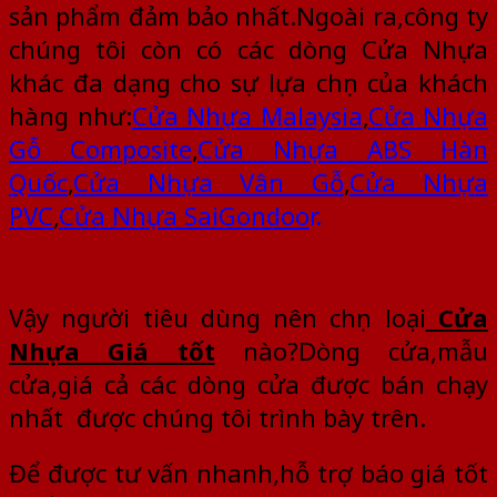
sản phẩm đảm bảo nhất.Ngoài ra,công ty
chúng tôi còn có các dòng Cửa Nhựa
khác đa dạng cho sự lựa chọn của khách
hàng như:
Cửa Nhựa
Malaysia
,
Cửa Nhựa
Gỗ Composite
,
Cửa Nhựa
ABS Hàn
Quốc
,
Cửa Nhựa
Vân Gỗ
,
Cửa Nhựa
PVC
,
Cửa Nhựa
SaiGondoo
r
.
Vậy người tiêu dùng nên chọn loại
Cửa
Nhựa Giá tốt
nào?Dòng cửa,mẫu
cửa,giá cả các dòng cửa được bán chạy
nhất được chúng tôi trình bày trên.
Để được tư vấn nhanh,hỗ trợ báo giá tốt