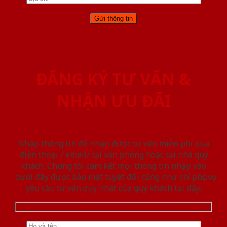
ĐĂNG KÝ TƯ VẤN &
NHẬN ƯU ĐÃI
Nhập thông tin để nhận được tư vấn miễn phí qua
điện thoại / email/ tại văn phòng hoặc tại nhà quý
khách. Chúng tôi cam kết mọi thông tin nhập vào
dưới đây được bảo mật tuyệt đối cũng như chỉ phục vụ
yêu cầu tư vấn duy nhất của quý khách tại đây.