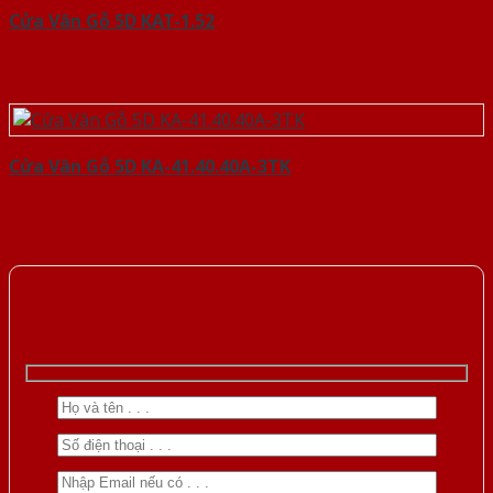
Cửa Vân Gỗ 5D KAT-1.52
Cửa Vân Gỗ 5D KA-41.40.40A-3TK