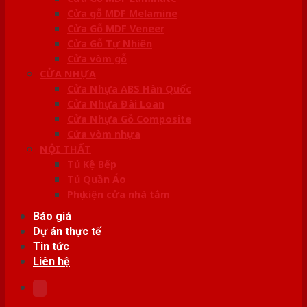
Cửa gỗ MDF Melamine
Cửa Gỗ MDF Veneer
Cửa Gỗ Tự Nhiên
Cửa vòm gỗ
CỬA NHỰA
Cửa Nhựa ABS Hàn Quốc
Cửa Nhựa Đài Loan
Cửa Nhựa Gỗ Composite
Cửa vòm nhựa
NỘI THẤT
Tủ Kệ Bếp
Tủ Quần Áo
Phụ kiện cửa nhà tắm
Báo giá
Dự án thực tế
Tin tức
Liên hệ