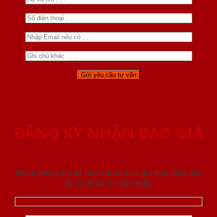
ĐĂNG KÝ NHẬN BÁO GIÁ
Nhập thông tin để nhận được báo giá mới nhât đầy
đủ nhất và chi tiết nhất.