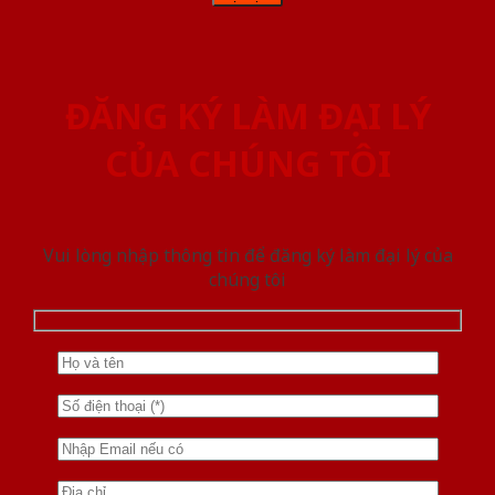
ĐĂNG KÝ LÀM ĐẠI LÝ
CỦA CHÚNG TÔI
Vui lòng nhập thông tin để đăng ký làm đại lý của
chúng tôi