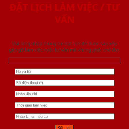
ĐẶT LỊCH LÀM VIỆC / TƯ
VẤN
Vui lòng nhập thông tin đặt lịch để được sắp xếp
gặp gỡ làm việc hoăc tư vấn mà không phải chờ đợi.