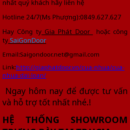
nhất quý khách hãy liên hệ
Hotline 24/7(Ms Phượng):0849.627.627
Hay Công ty
Gia Phát Door
hoặc công
ty
SaiGonDoor
Email:Saigondoor.net@gmail.com
Link:
http://giaphatdoor.vn/cua-nhua/cua-
nhua-dai-loan/
Ngay hôm nay để được tư vấn
và hỗ trợ tốt nhất nhé.!
HỆ THỐNG SHOWROOM