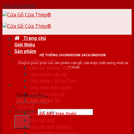
Skip to content
Trang chủ
Giới thiệu
Sản phẩm
HỆ THỐNG SHOWROOM SAIGONDOOR
CỬA CHỐNG CHÁY
Chuyên phân phối các sản phẩm cửa gỗ, cửa thép chất lượng nhất tại
Cửa Gỗ Chống Cháy
TP.HCM
Cửa nhôm vân gỗ
Cửa Thép Chống Cháy
Cửa thép Hàn Quốc
Cửa thép vân gỗ
Tư vấn bán hàng
0824.400.400
Cửa vân gỗ 5D
CỬA GỖ
Tìm kiếm:
Cửa Gỗ ABS Hàn Quốc
Cửa Gỗ HDF
Cửa Gỗ HDF Veneer
Cửa Gỗ MDF Laminate