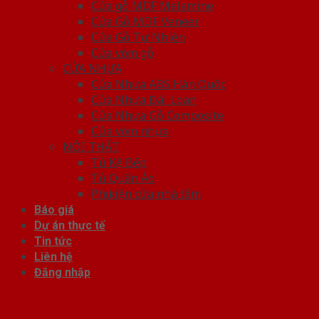
Cửa gỗ MDF Melamine
Cửa Gỗ MDF Veneer
Cửa Gỗ Tự Nhiên
Cửa vòm gỗ
CỬA NHỰA
Cửa Nhựa ABS Hàn Quốc
Cửa Nhựa Đài Loan
Cửa Nhựa Gỗ Composite
Cửa vòm nhựa
NỘI THẤT
Tủ Kệ Bếp
Tủ Quần Áo
Phụ kiện cửa nhà tắm
Báo giá
Dự án thực tế
Tin tức
Liên hệ
Đăng nhập