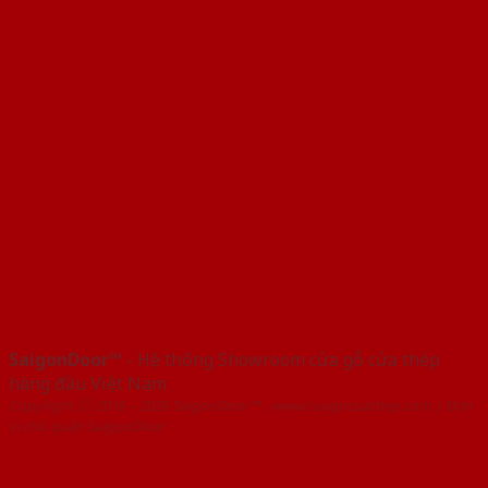
SaigonDoor™
- Hệ thống Showroom cửa gỗ cửa thép
hàng đầu Việt Nam
Copyright ⓒ 2016 – 2026 SaigonDoor™ - www.cuagocuathep.com | Đơn
vị chủ quản SaigonDoor