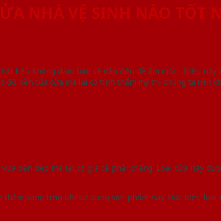
CỬA NHÀ VỆ SINH NÀO TỐT 
hất liệu không đảm bảo sẽ dẫn đến dễ ẩm mốc . Điều này ch
o độ bền của cửa mà lại có tính thẩm mỹ thì chúng ta nên ch
vừa bền đẹp mà lại có giá cả phải chăng. Loại cửa này đượ
n thêm sang trọng khi sử dụng sản phẩm này. Đặc biệt, loạ