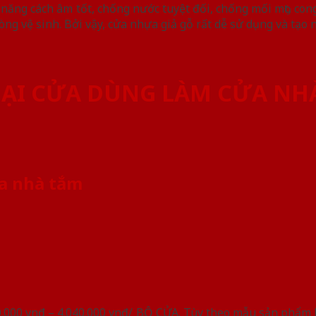
năng cách âm tốt, chống nước tuyệt đối, chống mối mọt, cong
òng vệ sinh. Bởi vậy, cửa nhựa giả gỗ rất dễ sử dụng và tạo 
LOẠI CỬA DÙNG LÀM CỬA NH
ửa nhà tắm
0.000 vnđ – 4.040.000 vnđ/ BỘ CỬA. Tùy theo mẫu sản phẩm b