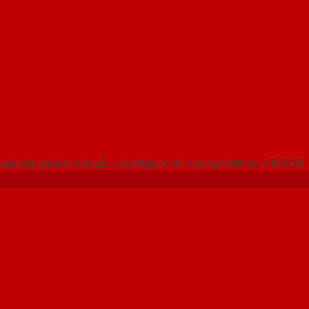
 THỐNG SHOWROOM SAIGONDOOR
các sản phẩm cửa gỗ, cửa thép chất lượng nhất tại TP.HCM
 NÊN CHỌN LOẠI CỬA PHÒNG