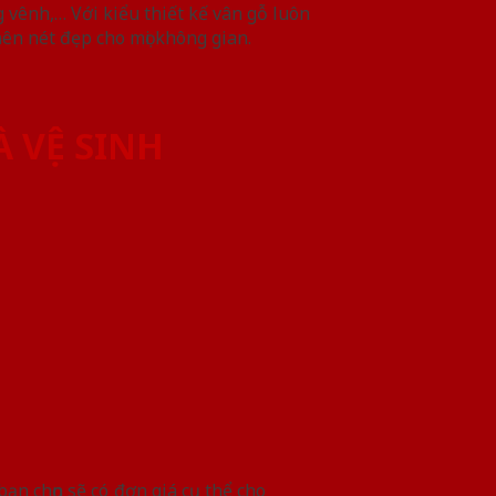
 vênh,… Với kiểu thiết kế vân gỗ luôn
nên nét đẹp cho mọi không gian.
À VỆ SINH
ạn chọn sẽ có đơn giá cụ thể cho