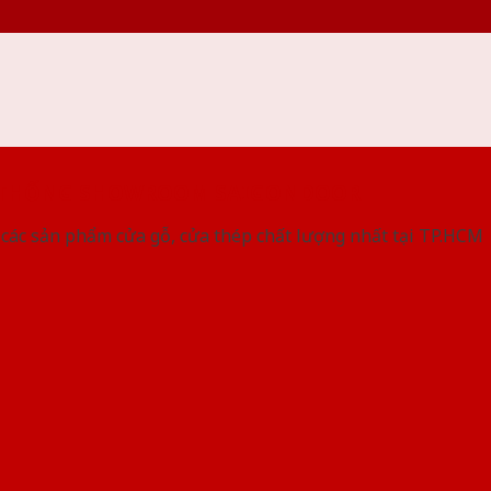
 THỐNG SHOWROOM SAIGONDOOR
các sản phẩm cửa gỗ, cửa thép chất lượng nhất tại TP.HCM