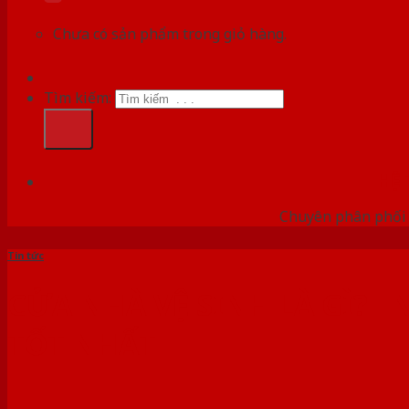
Chưa có sản phẩm trong giỏ hàng.
Tìm kiếm:
HỆ
Chuyên phân phối 
Tin tức
CỬA NHÀ VỆ SINH LÀ GÌ?|
TỐT NHẤT