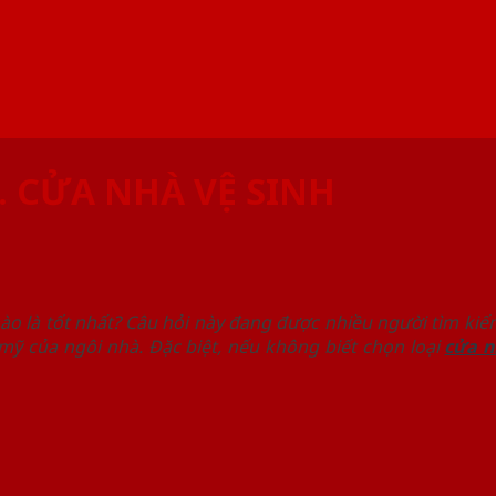
I. CỬA NHÀ VỆ SINH
o là tốt nhất? Câu hỏi này đang được nhiều người tìm kiếm
ỹ của ngôi nhà. Đặc biệt, nếu không biết chọn loại
cửa n