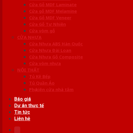
Cửa Gỗ MDF Laminate
Cửa gỗ MDF Melamine
Cửa Gỗ MDF Veneer
Cửa Gỗ Tự Nhiên
Cửa vòm gỗ
CỬA NHỰA
Cửa Nhựa ABS Hàn Quốc
Cửa Nhựa Đài Loan
Cửa Nhựa Gỗ Composite
Cửa vòm nhựa
NỘI THẤT
Tủ Kệ Bếp
Tủ Quần Áo
Phụ kiện cửa nhà tắm
Báo giá
Dự án thực tế
Tin tức
Liên hệ