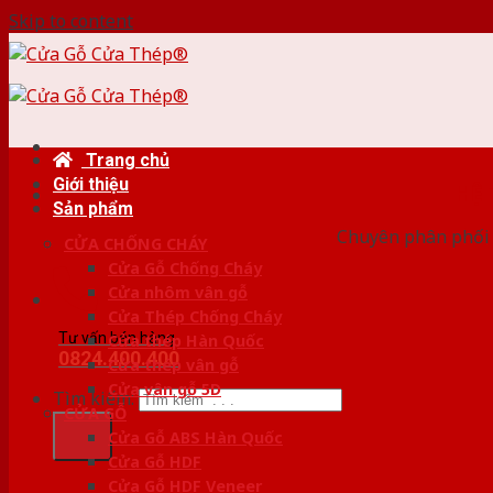
Skip to content
Trang chủ
Giới thiệu
HỆ
Sản phẩm
Chuyên phân phối 
CỬA CHỐNG CHÁY
Cửa Gỗ Chống Cháy
Cửa nhôm vân gỗ
Cửa Thép Chống Cháy
Tư vấn bán hàng
Cửa thép Hàn Quốc
0824.400.400
Cửa thép vân gỗ
Cửa vân gỗ 5D
Tìm kiếm:
CỬA GỖ
Cửa Gỗ ABS Hàn Quốc
Cửa Gỗ HDF
Cửa Gỗ HDF Veneer