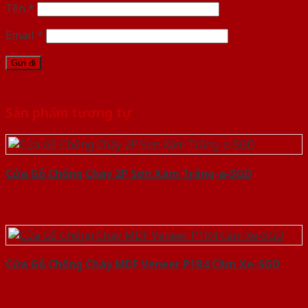
Tên
*
Email
*
Sản phẩm tương tự
Cửa Gỗ Chống Cháy 2P Sơn Xám Trắng-a-SGD
Cửa Gỗ Chống Cháy MDF Veneer P1R4 Căm Xe-SGD