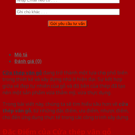
Mô tả
Đánh giá (0)
Cửa thép vân gỗ
đang trở thành một lựa chọn phổ biến
trong thiết kế và xây dựng nhà ở hiện đại. Sự kết hợp
giữa vẻ đẹp tự nhiên của gỗ và độ bền của thép đã tạo
nên một sản phẩm vừa thẩm mỹ, vừa thực dụng.
Trong bài viết này, chúng ta sẽ tìm hiểu sâu hơn về
cửa
thép vân gỗ
, từ những đặc điểm, ưu điểm, nhược điểm,
cho đến ứng dụng thực tế trong các công trình xây dựng.
Đặc Điểm của Cửa thép vân gỗ