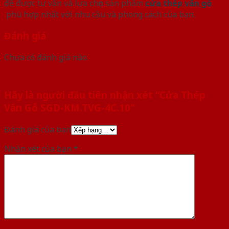
để được tư vấn và lựa chọn sản phẩm
cửa thép vân gỗ
phù hợp nhất với nhu cầu và phong cách của bạn.
Đánh giá
Chưa có đánh giá nào.
Hãy là người đầu tiên nhận xét “Cửa Thép
Vân Gỗ SGD-KM.TVG-4C.10”
Đánh giá của bạn
Nhận xét của bạn
*