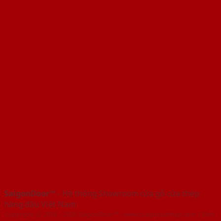
SaigonDoor™
- Hệ thống Showroom cửa gỗ cửa thép
hàng đầu Việt Nam
Copyright ⓒ 2016 – 2026 SaigonDoor™ - www.cuagocuathep.com | Đơn