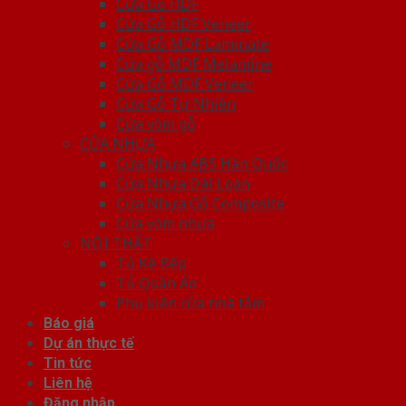
Cửa Gỗ HDF
Cửa Gỗ HDF Veneer
Cửa Gỗ MDF Laminate
Cửa gỗ MDF Melamine
Cửa Gỗ MDF Veneer
Cửa Gỗ Tự Nhiên
Cửa vòm gỗ
CỬA NHỰA
Cửa Nhựa ABS Hàn Quốc
Cửa Nhựa Đài Loan
Cửa Nhựa Gỗ Composite
Cửa vòm nhựa
NỘI THẤT
Tủ Kệ Bếp
Tủ Quần Áo
Phụ kiện cửa nhà tắm
Báo giá
Dự án thực tế
Tin tức
Liên hệ
Đăng nhập