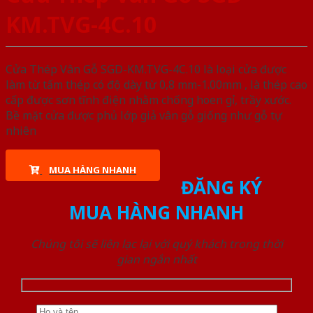
KM.TVG-4C.10
Cửa Thép Vân Gỗ SGD-KM.TVG-4C.10 là loại cửa được
làm từ tấm thép có độ dày từ 0,8 mm-1.00mm , là thép cao
cấp được sơn tĩnh điện nhằm chống hoen gỉ, trầy xước.
Bề mặt cửa được phủ lớp giả vân gỗ giống như gỗ tự
nhiên
MUA HÀNG NHANH
ĐĂNG KÝ
MUA HÀNG NHANH
Chúng tôi sẽ liên lạc lại với quý khách trong thời
gian ngắn nhất