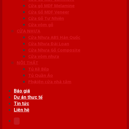
Cửa gỗ MDF Melamine
Cửa Gỗ MDF Veneer
Cửa Gỗ Tự Nhiên
Cửa vòm gỗ
CỬA NHỰA
Cửa Nhựa ABS Hàn Quốc
Cửa Nhựa Đài Loan
Cửa Nhựa Gỗ Composite
Cửa vòm nhựa
NỘI THẤT
Tủ Kệ Bếp
Tủ Quần Áo
Phụ kiện cửa nhà tắm
Báo giá
Dự án thực tế
Tin tức
Liên hệ