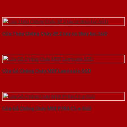
Cửa Thép Chống Cháy 2P 2 tay co thuy luc-SGD
Cửa Gỗ Chống Cháy MDF Laminate-SGD
Cửa Gỗ Chống Cháy MDF P1R4-C1-a-SGD