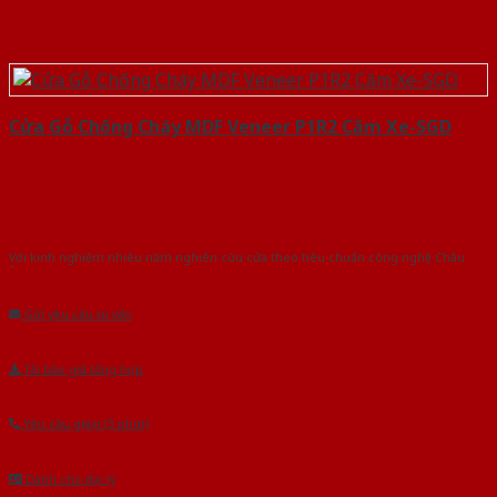
Cửa Gỗ Chống Cháy MDF Veneer P1R2 Căm Xe-SGD
Với kinh nghiệm nhiêu năm nghiên cứu cửa theo tiêu chuẩn công nghệ Châu
Âu.Chúng tôi tự tin là nhà sản xuất & cung cấp hàng đầu tại Việt Nam!
Gửi yêu cầu tư vấn
Tải báo giá tổng hợp
Yêu cầu gọi lại (3 phút)
Dành cho đại lý