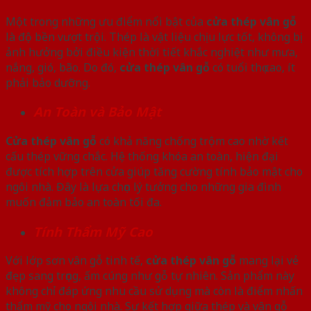
Một trong những ưu điểm nổi bật của
cửa thép vân gỗ
là độ bền vượt trội. Thép là vật liệu chịu lực tốt, không bị
ảnh hưởng bởi điều kiện thời tiết khắc nghiệt như mưa,
nắng, gió, bão. Do đó,
cửa thép vân gỗ
có tuổi thọ cao, ít
phải bảo dưỡng.
An Toàn và Bảo Mật
Cửa thép vân gỗ
có khả năng chống trộm cao nhờ kết
cấu thép vững chắc. Hệ thống khóa an toàn, hiện đại
được tích hợp trên cửa giúp tăng cường tính bảo mật cho
ngôi nhà. Đây là lựa chọn lý tưởng cho những gia đình
muốn đảm bảo an toàn tối đa.
Tính Thẩm Mỹ Cao
Với lớp sơn vân gỗ tinh tế,
cửa thép vân gỗ
mang lại vẻ
đẹp sang trọng, ấm cúng như gỗ tự nhiên. Sản phẩm này
không chỉ đáp ứng nhu cầu sử dụng mà còn là điểm nhấn
thẩm mỹ cho ngôi nhà. Sự kết hợp giữa thép và vân gỗ