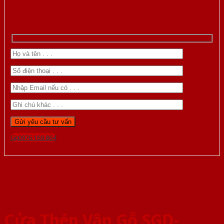
Gọi 0976.169.864
Cửa Thép Vân Gỗ SGD-