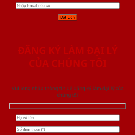
ĐĂNG KÝ LÀM ĐẠI LÝ
CỦA CHÚNG TÔI
Vui lòng nhập thông tin để đăng ký làm đại lý của
chúng tôi