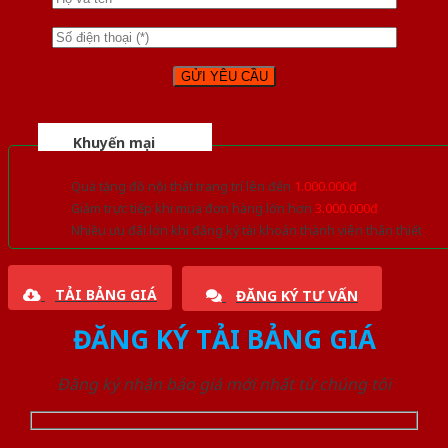
Khuyến mại
Quà tặng đồ nội thất trang trí lên đến
1.000.000đ
Giảm trực tiếp khi mua đơn hàng lớn hơn
3.000.000đ
Nhiều ưu đãi lớn khi đăng ký tài khoản thành viên thân thiết
TẢI BẢNG GIÁ
ĐĂNG KÝ TƯ VẤN
ĐĂNG KÝ TẢI BẢNG GIÁ
Đăng ký nhận báo giá mới nhất từ chúng tôi