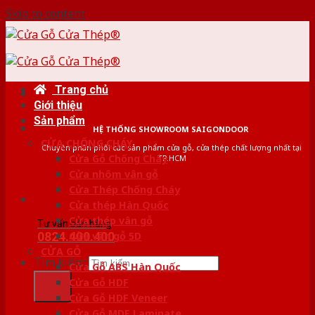
Skip to content
Trang chủ
Giới thiệu
Sản phẩm
HỆ THỐNG SHOWROOM SAIGONDOOR
CỬA CHỐNG CHÁY
Chuyên phân phối các sản phẩm cửa gỗ, cửa thép chất lượng nhất tại
Cửa Gỗ Chống Cháy
TP.HCM
Cửa nhôm vân gỗ
Cửa Thép Chống Cháy
Cửa thép Hàn Quốc
Cửa thép vân gỗ
Tư vấn bán hàng
0824.400.400
Cửa vân gỗ 5D
CỬA GỖ
Tìm kiếm:
Cửa Gỗ ABS Hàn Quốc
Cửa Gỗ HDF
Cửa Gỗ HDF Veneer
Cửa Gỗ MDF Laminate