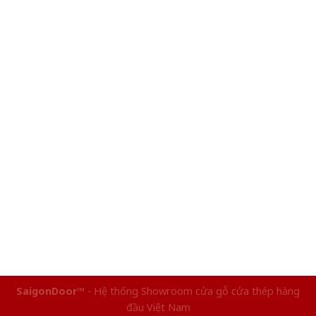
SaigonDoor™
- Hệ thống Showroom cửa gỗ cửa thép hàng
đầu Việt Nam