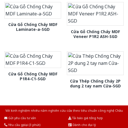
Cửa Gỗ Chống Cháy MDF
Laminate-a-SGD
Cửa Gỗ Chống Cháy MDF
Veneer P1R2 ASH-SGD
Cửa Gỗ Chống Cháy MDF
P1R4-C1-SGD
Cửa Thép Chống Cháy 2P
dung 2 tay nam Cửa-SGD
Với kinh nghiệm nhiêu năm nghiên cứu cửa theo tiêu chuẩn công nghệ Châu
Âu.Chúng tôi tự tin là nhà sản xuất & cung cấp hàng đầu tại Việt Nam!
Gửi yêu cầu tư vấn
Tải báo giá tổng hợp
Yêu cầu gọi lại (3 phút)
Dành cho đại lý