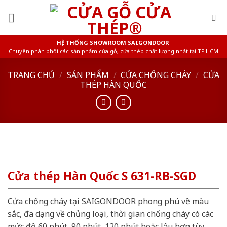
Skip
to
content
HỆ THỐNG SHOWROOM SAIGONDOOR
Chuyên phân phối các sản phẩm cửa gỗ, cửa thép chất lượng nhất tại TP.HCM
TRANG CHỦ
/
SẢN PHẨM
/
CỬA CHỐNG CHÁY
/
CỬA
THÉP HÀN QUỐC
Cửa thép Hàn Quốc S 631-RB-SGD
Cửa chống cháy tại SAIGONDOOR phong phú về màu
sắc, đa dạng về chủng loại, thời gian chống cháy có các
mức độ 60 phút, 90 phút, 120 phút hoặc lâu hơn tùy