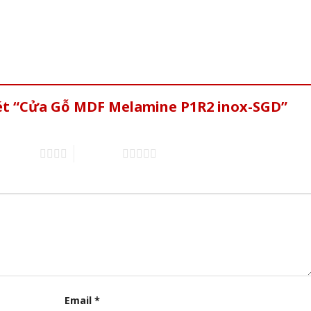
xét “Cửa Gỗ MDF Melamine P1R2 inox-SGD”
of 5 stars
5 of 5 stars
Email
*