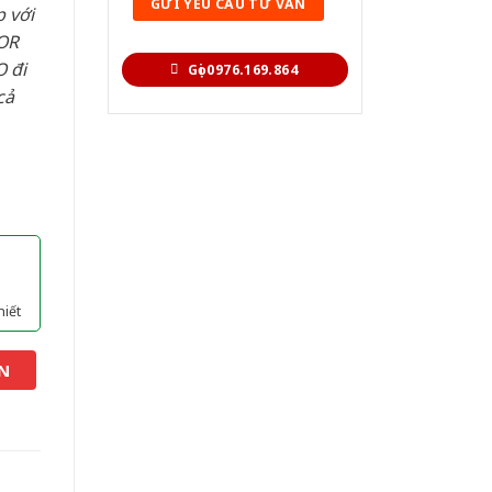
 với
OR
 đi
Gọi 0976.169.864
cả
hiết
N