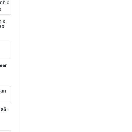
h o
GD
eer
 Gỗ-