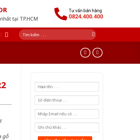
OR
Tư vấn bán hàng
0824.400.400
 nhất tại TP.HCM
Tìm
kiếm:
R2
t
a gỗ