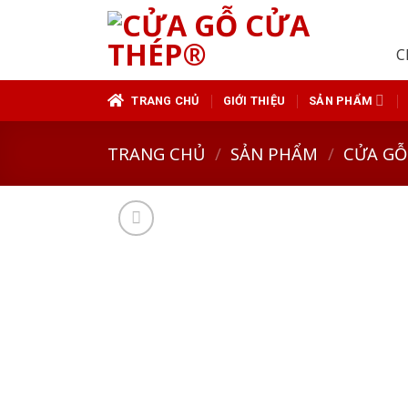
Skip
to
C
content
TRANG CHỦ
GIỚI THIỆU
SẢN PHẨM
TRANG CHỦ
/
SẢN PHẨM
/
CỬA GỖ