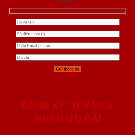
ĐĂNG KÝ TƯ VẤN &
NHẬN ƯU ĐÃI