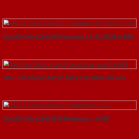
Cửa Gỗ Chống Cháy MDF Laminate P1R2 23029-a-SGD
Cửa Thép Chống Cháy 2P dung 2 tay nam Cửa-SGD
Cửa Gỗ Chống Cháy MDF Melamine 1-a-SGD