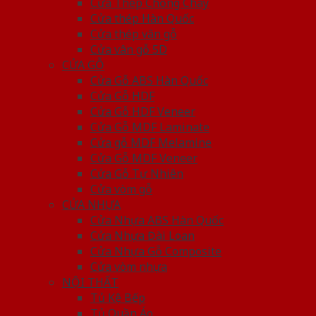
Cửa Thép Chống Cháy
Cửa thép Hàn Quốc
Cửa thép vân gỗ
Cửa vân gỗ 5D
CỬA GỖ
Cửa Gỗ ABS Hàn Quốc
Cửa Gỗ HDF
Cửa Gỗ HDF Veneer
Cửa Gỗ MDF Laminate
Cửa gỗ MDF Melamine
Cửa Gỗ MDF Veneer
Cửa Gỗ Tự Nhiên
Cửa vòm gỗ
CỬA NHỰA
Cửa Nhựa ABS Hàn Quốc
Cửa Nhựa Đài Loan
Cửa Nhựa Gỗ Composite
Cửa vòm nhựa
NỘI THẤT
Tủ Kệ Bếp
Tủ Quần Áo