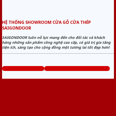
HỆ THỐNG SHOWROOM CỬA GỖ CỬA THÉP
SAIGONDOOR
SAIGONDOOR luôn nỗ lực mang đến cho đối tác và khách
hàng những sản phẩm công nghệ cao cấp, có giá trị gia tăng
tiện ích, sáng tạo cho cộng đồng một tương lai tốt đẹp hơn!
www.cuagocuathep.com
Tổng đài tư vấn miễn phí: 0824.400.400