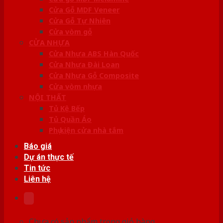
Cửa Gỗ MDF Veneer
Cửa Gỗ Tự Nhiên
Cửa vòm gỗ
CỬA NHỰA
Cửa Nhựa ABS Hàn Quốc
Cửa Nhựa Đài Loan
Cửa Nhựa Gỗ Composite
Cửa vòm nhựa
NỘI THẤT
Tủ Kệ Bếp
Tủ Quần Áo
Phụ kiện cửa nhà tắm
Báo giá
Dự án thực tế
Tin tức
Liên hệ
Chưa có sản phẩm trong giỏ hàng.