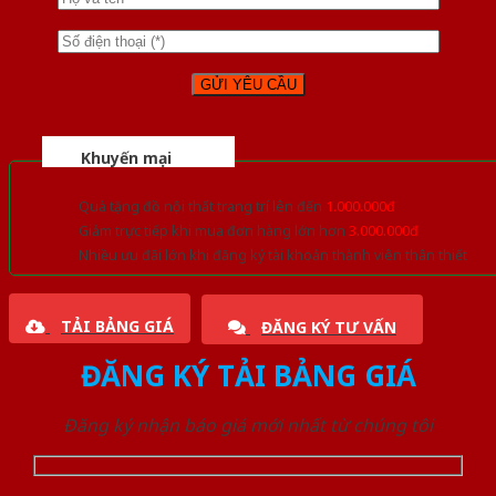
Khuyến mại
Quà tặng đồ nội thất trang trí lên đến
1.000.000đ
Giảm trực tiếp khi mua đơn hàng lớn hơn
3.000.000đ
Nhiều ưu đãi lớn khi đăng ký tài khoản thành viên thân thiết
TẢI BẢNG GIÁ
ĐĂNG KÝ TƯ VẤN
ĐĂNG KÝ TẢI BẢNG GIÁ
Đăng ký nhận báo giá mới nhất từ chúng tôi