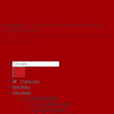
SaigonDoor™
- Hệ thống Showroom cửa gỗ cửa thép
hàng đầu Việt Nam
Copyright ⓒ 2016 – 2026 SaigonDoor™ - www.cuagocuathep.com | Đơn
vị chủ quản SaigonDoor
Tìm
kiếm:
Trang chủ
Giới thiệu
Sản phẩm
CỬA CHỐNG CHÁY
Cửa Gỗ Chống Cháy
Cửa nhôm vân gỗ