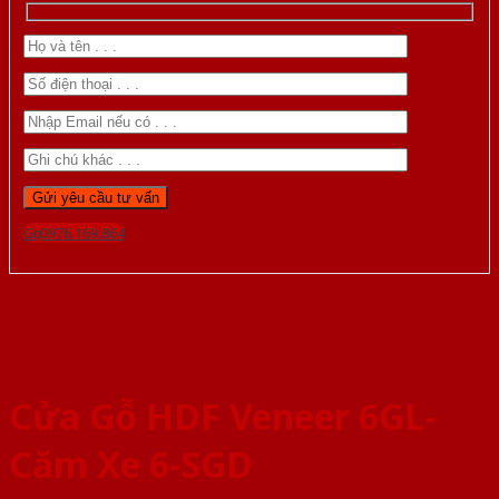
Gọi 0976.169.864
Cửa Gỗ HDF Veneer 6GL-
Căm Xe 6-SGD