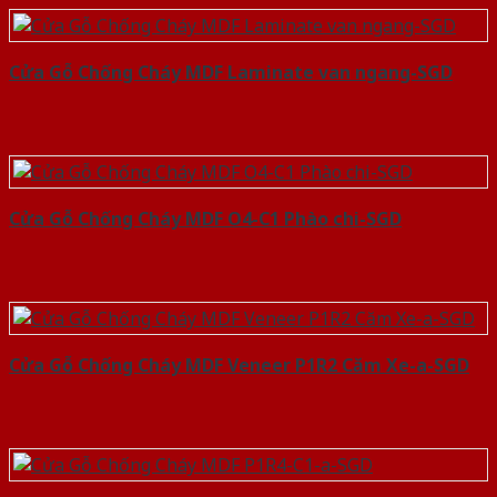
Cửa Gỗ Chống Cháy MDF Laminate van ngang-SGD
Cửa Gỗ Chống Cháy MDF O4-C1 Phào chi-SGD
Cửa Gỗ Chống Cháy MDF Veneer P1R2 Căm Xe-a-SGD