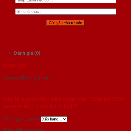
Đánh giá (0)
Đánh giá
Chưa có đánh giá nào.
Hãy là người đầu tiên nhận xét “Cửa Gỗ HDF
Veneer 6GL-Căm Xe 6-SGD”
Đánh giá của bạn
Nhận xét của bạn
*