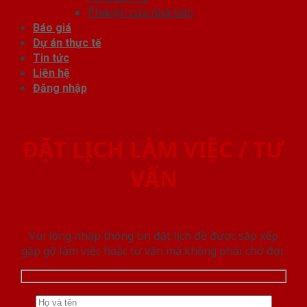
Phụ kiện cửa nhà tắm
Báo giá
Dự án thực tế
Tin tức
Liên hệ
Đăng nhập
ĐẶT LỊCH LÀM VIỆC / TƯ
VẤN
Vui lòng nhập thông tin đặt lịch để được sắp xếp
gặp gỡ làm việc hoăc tư vấn mà không phải chờ đợi.