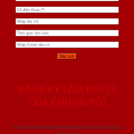
ĐĂNG KÝ LÀM ĐẠI LÝ
CỦA CHÚNG TÔI
Vui lòng nhập thông tin để đăng ký làm đại lý của
chúng tôi