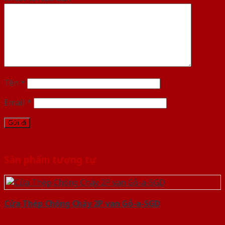
Tên
*
Email
*
Sản phẩm tương tự
Cửa Thép Chống Cháy 2P van Gỗ-a-SGD