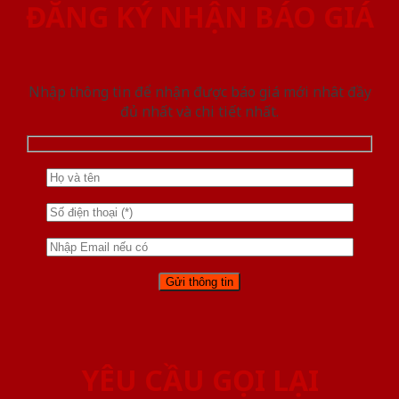
ĐĂNG KÝ NHẬN BÁO GIÁ
Nhập thông tin để nhận được báo giá mới nhât đầy
đủ nhất và chi tiết nhất.
YÊU CẦU GỌI LẠI