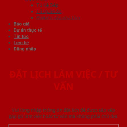
Tủ Kệ Bếp
Tủ Quần Áo
Phụ kiện cửa nhà tắm
Báo giá
Dự án thực tế
Tin tức
Liên hệ
Đăng nhập
ĐẶT LỊCH LÀM VIỆC / TƯ
VẤN
Vui lòng nhập thông tin đặt lịch để được sắp xếp
gặp gỡ làm việc hoăc tư vấn mà không phải chờ đợi.