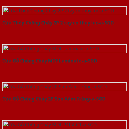
Cửa Thép Chống Cháy 2P 2 tay co thuy luc-a-SGD
Cửa Gỗ Chống Cháy MDF Laminate-a-SGD
Cửa Gỗ Chống Cháy 2P Sơn Xám Trắng-a-SGD