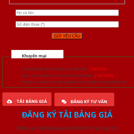
Khuyến mại
Quà tặng đồ nội thất trang trí lên đến
1.000.000đ
Giảm trực tiếp khi mua đơn hàng lớn hơn
3.000.000đ
Nhiều ưu đãi lớn khi đăng ký tài khoản thành viên thân thiết
TẢI BẢNG GIÁ
ĐĂNG KÝ TƯ VẤN
ĐĂNG KÝ TẢI BẢNG GIÁ
Đăng ký nhận báo giá mới nhất từ chúng tôi