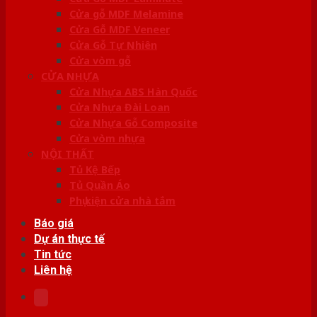
Cửa gỗ MDF Melamine
Cửa Gỗ MDF Veneer
Cửa Gỗ Tự Nhiên
Cửa vòm gỗ
CỬA NHỰA
Cửa Nhựa ABS Hàn Quốc
Cửa Nhựa Đài Loan
Cửa Nhựa Gỗ Composite
Cửa vòm nhựa
NỘI THẤT
Tủ Kệ Bếp
Tủ Quần Áo
Phụ kiện cửa nhà tắm
Báo giá
Dự án thực tế
Tin tức
Liên hệ