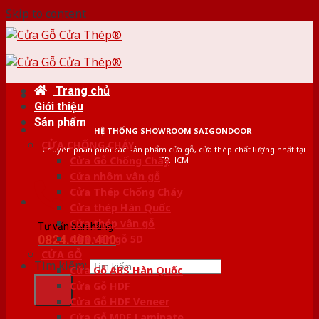
Skip to content
Trang chủ
Giới thiệu
Sản phẩm
HỆ THỐNG SHOWROOM SAIGONDOOR
CỬA CHỐNG CHÁY
Chuyên phân phối các sản phẩm cửa gỗ, cửa thép chất lượng nhất tại
Cửa Gỗ Chống Cháy
TP.HCM
Cửa nhôm vân gỗ
Cửa Thép Chống Cháy
Cửa thép Hàn Quốc
Cửa thép vân gỗ
Tư vấn bán hàng
0824.400.400
Cửa vân gỗ 5D
CỬA GỖ
Tìm kiếm:
Cửa Gỗ ABS Hàn Quốc
Cửa Gỗ HDF
Cửa Gỗ HDF Veneer
Cửa Gỗ MDF Laminate