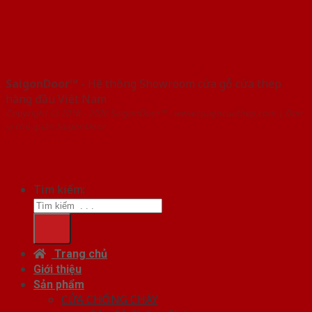
SaigonDoor™
- Hệ thống Showroom cửa gỗ cửa thép
hàng đầu Việt Nam
Copyright ⓒ 2016 – 2026 SaigonDoor™ - www.cuagocuathep.com | Đơn
vị chủ quản SaigonDoor
Tìm kiếm:
Trang chủ
Giới thiệu
Sản phẩm
CỬA CHỐNG CHÁY