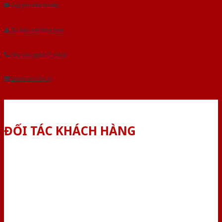
Gửi yêu cầu tư vấn
Tải báo giá tổng hợp
Yêu cầu gọi lại (3 phút)
Dành cho đại lý
ĐỐI TÁC KHÁCH HÀNG