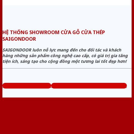
HỆ THỐNG SHOWROOM CỬA GỖ CỬA THÉP
SAIGONDOOR
SAIGONDOOR luôn nỗ lực mang đến cho đối tác và khách
hàng những sản phẩm công nghệ cao cấp, có giá trị gia tăng
tiện ích, sáng tạo cho cộng đồng một tương lai tốt đẹp hơn!
www.cuagocuathep.com
Tổng đài tư vấn miễn phí: 0824.400.400