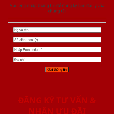
Vui lòng nhập thông tin để đăng ký làm đại lý của
chúng tôi
ĐĂNG KÝ TƯ VẤN &
NHẬN ƯU ĐÃI