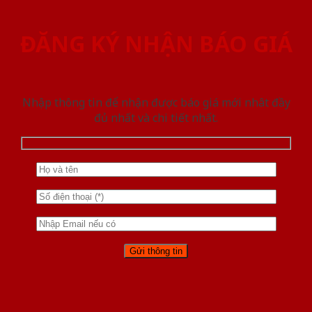
ĐĂNG KÝ NHẬN BÁO GIÁ
Nhập thông tin để nhận được báo giá mới nhât đầy
đủ nhất và chi tiết nhất.