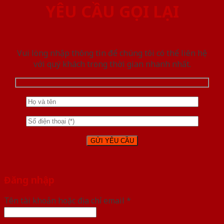
YÊU CẦU GỌI LẠI
Vui lòng nhập thông tin để chúng tôi có thể liên hệ
với quý khách trong thời gian nhanh nhất.
Đăng nhập
Tên tài khoản hoặc địa chỉ email
*