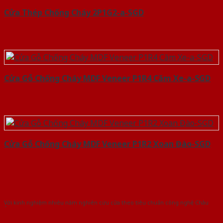
Cửa Thép Chống Cháy 2P1G2-a-SGD
Cửa Gỗ Chống Cháy MDF Veneer P1R4 Căm Xe-a-SGD
Cửa Gỗ Chống Cháy MDF Veneer P1R2 Xoan Đào-SGD
Với kinh nghiệm nhiêu năm nghiên cứu cửa theo tiêu chuẩn công nghệ Châu
Âu.Chúng tôi tự tin là nhà sản xuất & cung cấp hàng đầu tại Việt Nam!