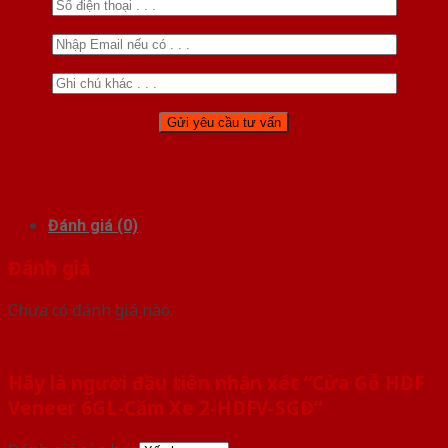
Đánh giá (0)
Đánh giá
Chưa có đánh giá nào.
Hãy là người đầu tiên nhận xét “Cửa Gỗ HDF
Veneer 6GL-Căm Xe 2-HDFV-SGD”