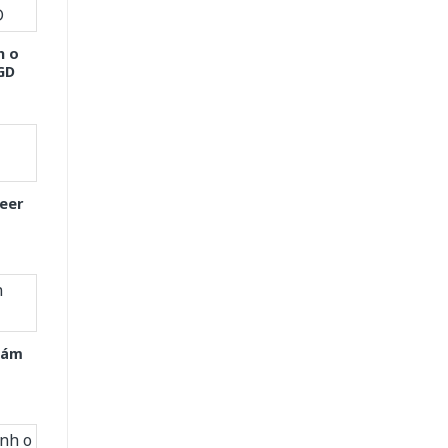
h o
GD
eer
Xám