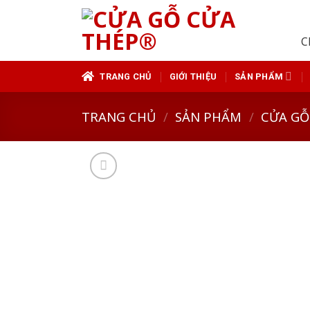
Skip
to
C
content
TRANG CHỦ
GIỚI THIỆU
SẢN PHẨM
TRANG CHỦ
/
SẢN PHẨM
/
CỬA GỖ