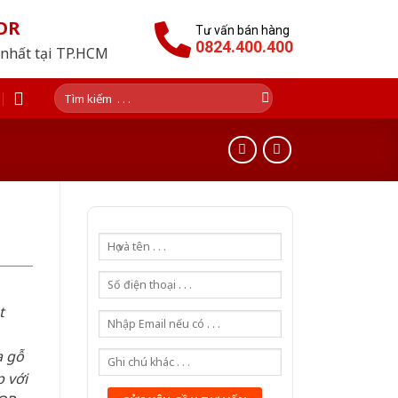
OR
Tư vấn bán hàng
0824.400.400
 nhất tại TP.HCM
Tìm
kiếm:
t
a gỗ
 với