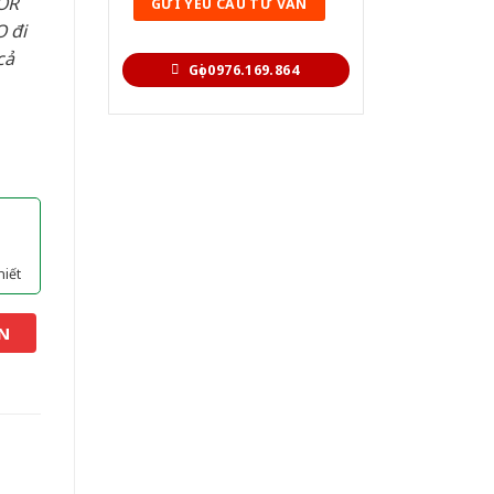
OR
 đi
cả
Gọi 0976.169.864
hiết
N