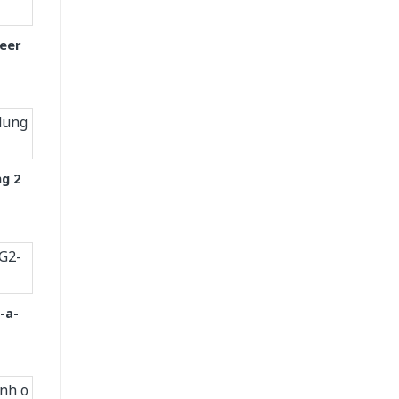
eer
g 2
-a-