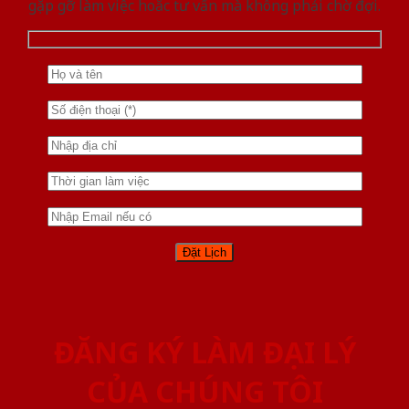
gặp gỡ làm việc hoăc tư vấn mà không phải chờ đợi.
ĐĂNG KÝ LÀM ĐẠI LÝ
CỦA CHÚNG TÔI