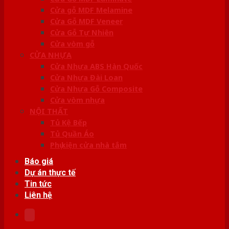
Cửa gỗ MDF Melamine
Cửa Gỗ MDF Veneer
Cửa Gỗ Tự Nhiên
Cửa vòm gỗ
CỬA NHỰA
Cửa Nhựa ABS Hàn Quốc
Cửa Nhựa Đài Loan
Cửa Nhựa Gỗ Composite
Cửa vòm nhựa
NỘI THẤT
Tủ Kệ Bếp
Tủ Quần Áo
Phụ kiện cửa nhà tắm
Báo giá
Dự án thực tế
Tin tức
Liên hệ