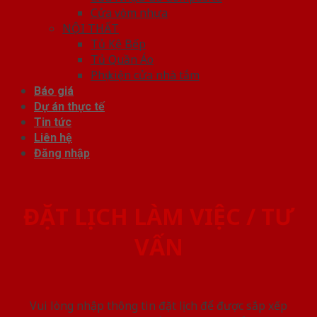
Cửa vòm nhựa
NỘI THẤT
Tủ Kệ Bếp
Tủ Quần Áo
Phụ kiện cửa nhà tắm
Báo giá
Dự án thực tế
Tin tức
Liên hệ
Đăng nhập
ĐẶT LỊCH LÀM VIỆC / TƯ
VẤN
Vui lòng nhập thông tin đặt lịch để được sắp xếp