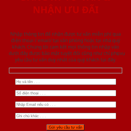
NHẬN ƯU ĐÃI
Nhập thông tin để nhận được tư vấn miễn phí qua
điện thoại / email/ tại văn phòng hoặc tại nhà quý
khách. Chúng tôi cam kết mọi thông tin nhập vào
dưới đây được bảo mật tuyệt đối cũng như chỉ phục vụ
yêu cầu tư vấn duy nhất của quý khách tại đây.