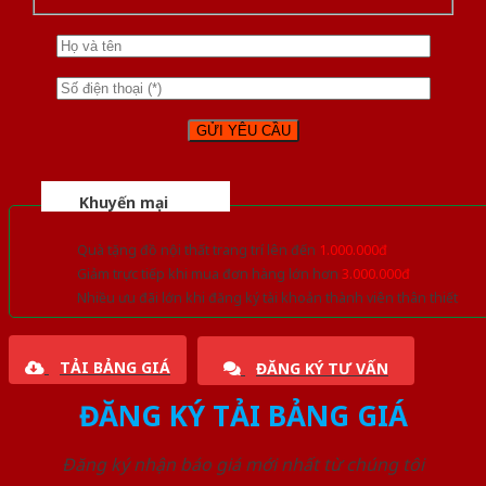
Khuyến mại
Quà tặng đồ nội thất trang trí lên đến
1.000.000đ
Giảm trực tiếp khi mua đơn hàng lớn hơn
3.000.000đ
Nhiều ưu đãi lớn khi đăng ký tài khoản thành viên thân thiết
TẢI BẢNG GIÁ
ĐĂNG KÝ TƯ VẤN
ĐĂNG KÝ TẢI BẢNG GIÁ
Đăng ký nhận báo giá mới nhất từ chúng tôi