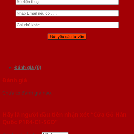
Đánh giá (0)
Đánh giá
Chưa có đánh giá nào.
Hãy là người đầu tiên nhận xét “Cửa Gỗ Hàn
Quốc P1R4-C1-SGD”