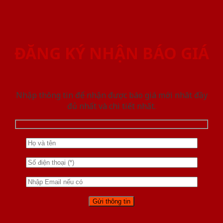
ĐĂNG KÝ NHẬN BÁO GIÁ
Nhập thông tin để nhận được báo giá mới nhât đầy
đủ nhất và chi tiết nhất.