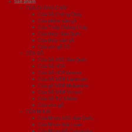
Sản phẩm
CỬA CHỐNG CHÁY
Cửa Gỗ Chống Cháy
Cửa nhôm vân gỗ
Cửa Thép Chống Cháy
Cửa thép Hàn Quốc
Cửa thép vân gỗ
Cửa vân gỗ 5D
CỬA GỖ
Cửa Gỗ ABS Hàn Quốc
Cửa Gỗ HDF
Cửa Gỗ HDF Veneer
Cửa Gỗ MDF Laminate
Cửa gỗ MDF Melamine
Cửa Gỗ MDF Veneer
Cửa Gỗ Tự Nhiên
Cửa vòm gỗ
CỬA NHỰA
Cửa Nhựa ABS Hàn Quốc
Cửa Nhựa Đài Loan
Cửa Nhựa Gỗ Composite