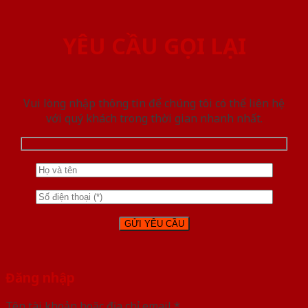
YÊU CẦU GỌI LẠI
Vui lòng nhập thông tin để chúng tôi có thể liên hệ
với quý khách trong thời gian nhanh nhất.
Đăng nhập
Tên tài khoản hoặc địa chỉ email
*