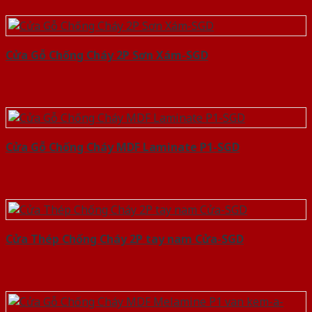
Cửa Gỗ Chống Cháy 2P Sơn Xám-SGD
Cửa Gỗ Chống Cháy MDF Laminate P1-SGD
Cửa Thép Chống Cháy 2P tay nam Cửa-SGD