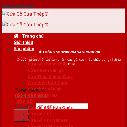
Skip to content
Trang chủ
Giới thiệu
Sản phẩm
HỆ THỐNG SHOWROOM SAIGONDOOR
CỬA CHỐNG CHÁY
Chuyên phân phối các sản phẩm cửa gỗ, cửa thép chất lượng nhất tại
Cửa Gỗ Chống Cháy
TP.HCM
Cửa nhôm vân gỗ
Cửa Thép Chống Cháy
Cửa thép Hàn Quốc
Cửa thép vân gỗ
Tư vấn bán hàng
0824.400.400
Cửa vân gỗ 5D
CỬA GỖ
Tìm kiếm:
Cửa Gỗ ABS Hàn Quốc
Cửa Gỗ HDF
Cửa Gỗ HDF Veneer
Cửa Gỗ MDF Laminate