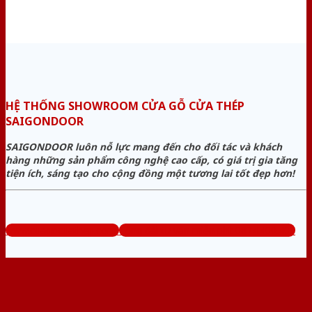
HỆ THỐNG SHOWROOM CỬA GỖ CỬA THÉP
SAIGONDOOR
SAIGONDOOR luôn nỗ lực mang đến cho đối tác và khách
hàng những sản phẩm công nghệ cao cấp, có giá trị gia tăng
tiện ích, sáng tạo cho cộng đồng một tương lai tốt đẹp hơn!
www.cuagocuathep.com
Tổng đài tư vấn miễn phí: 0824.400.400