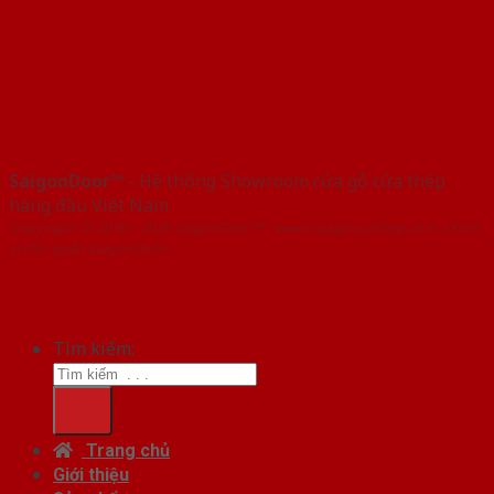
SaigonDoor™
- Hệ thống Showroom cửa gỗ cửa thép
hàng đầu Việt Nam
Copyright ⓒ 2016 – 2026 SaigonDoor™ - www.cuagocuathep.com | Đơn
vị chủ quản SaigonDoor
Tìm kiếm:
Trang chủ
Giới thiệu