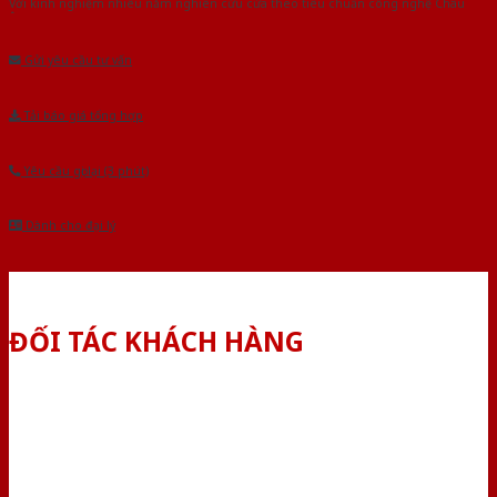
Với kinh nghiệm nhiêu năm nghiên cứu cửa theo tiêu chuẩn công nghệ Châu
Âu.Chúng tôi tự tin là nhà sản xuất & cung cấp hàng đầu tại Việt Nam!
Gửi yêu cầu tư vấn
Tải báo giá tổng hợp
Yêu cầu gọi lại (3 phút)
Dành cho đại lý
ĐỐI TÁC KHÁCH HÀNG