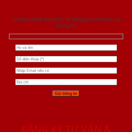
Vui lòng nhập thông tin để đăng ký làm đại lý của
chúng tôi
ĐĂNG KÝ TƯ VẤN &