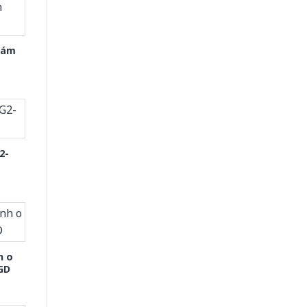
Xám
2-
h o
GD