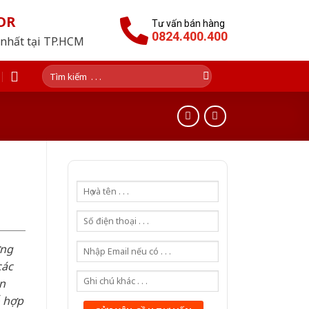
OR
Tư vấn bán hàng
0824.400.400
 nhất tại TP.HCM
Tìm
kiếm:
ơng
các
n
ỗ hợp