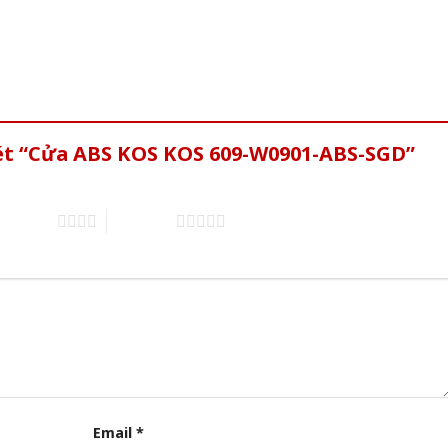
xét “Cửa ABS KOS KOS 609-W0901-ABS-SGD”
of 5 stars
5 of 5 stars
Email
*