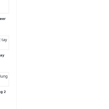
eer
tay
g 2