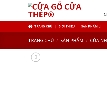
Skip
to
C
content
TRANG CHỦ
GIỚI THIỆU
SẢN PHẨM
TRANG CHỦ
/
SẢN PHẨM
/
CỬA N