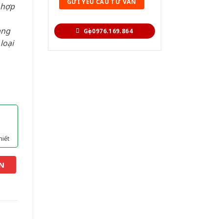
 hợp
àng
Gọi 0976.169.864
loại
hiết
N