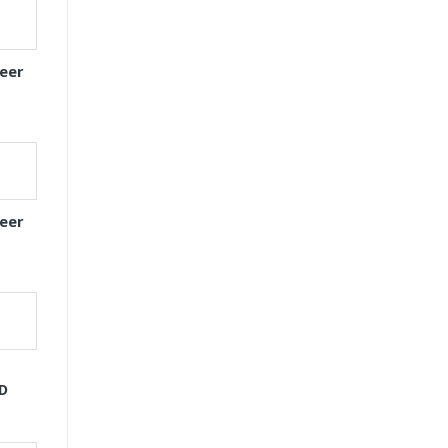
eer
eer
GD