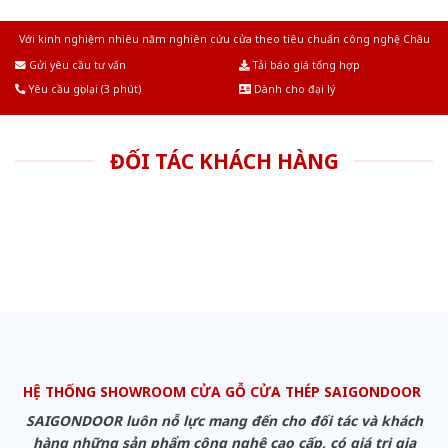
Với kinh nghiệm nhiêu năm nghiên cứu cửa theo tiêu chuẩn công nghệ Châu
Âu.Chúng tôi tự tin là nhà sản xuất & cung cấp hàng đầu tại Việt Nam!
Gửi yêu cầu tư vấn
Tải báo giá tổng hợp
Yêu cầu gọi lại (3 phút)
Dành cho đại lý
ĐỐI TÁC KHÁCH HÀNG
HỆ THỐNG SHOWROOM CỬA GỖ CỬA THÉP SAIGONDOOR
SAIGONDOOR luôn nỗ lực mang đến cho đối tác và khách
hàng những sản phẩm công nghệ cao cấp, có giá trị gia