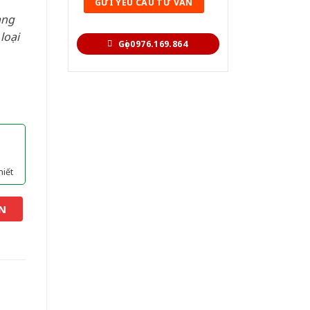
àng
loại
Gọi 0976.169.864
hiết
N