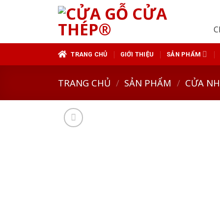
Skip
to
C
content
TRANG CHỦ
GIỚI THIỆU
SẢN PHẨM
TRANG CHỦ
/
SẢN PHẨM
/
CỬA N