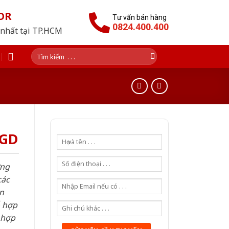
OR
Tư vấn bán hàng
0824.400.400
 nhất tại TP.HCM
Tìm
kiếm:
SGD
ơng
các
n
ỗ hợp
 hợp