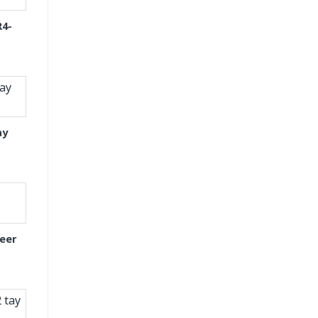
R4-
ay
eer