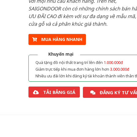
với mọi nhu cầu khách hàng. Trên hết,
SAIGONDOOR còn có những chính sách bán h
ƯU ĐÃI CAO đi kèm với sự đa dạng về mẫu mã, 
cửa gỗ và cả phân khúc giá thành.
MUA HÀNG NHANH
Khuyến mại
Quà tặng đồ nội thất trang trí lên đến
1.000.000đ
Giảm trực tiếp khi mua đơn hàng lớn hơn
3.000.000đ
Nhiều ưu đãi lớn khi đăng ký tài khoản thành viên thân t
TẢI BẢNG GIÁ
ĐĂNG KÝ TƯ VẤ