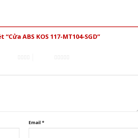
xét “Cửa ABS KOS 117-MT104-SGD”
of 5 stars
5 of 5 stars
Email
*