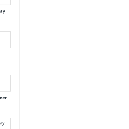
tay
eer