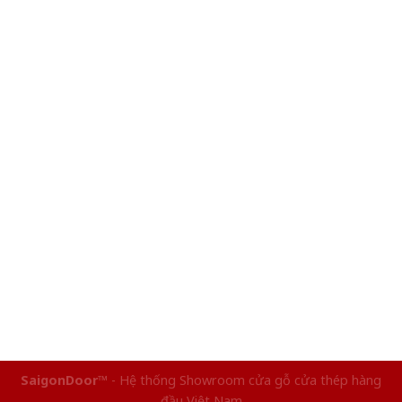
SaigonDoor™
- Hệ thống Showroom cửa gỗ cửa thép hàng
đầu Việt Nam