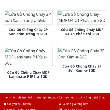
Cửa Gỗ Chống Cháy 2P
Cửa Gỗ Chống Cháy MDF
Sơn Xám Trắng-a-SGD
O4-C1 Phào chi-SGD
Cửa Gỗ Chống Cháy 2P
Sơn Xám-a-SGD
Cửa Gỗ Chống Cháy MDF
Laminate P1R2-a-SGD
Với kinh nghiệm nhiêu năm nghiên cứu cửa theo tiêu chuẩn công nghệ Châu
Âu.Chúng tôi tự tin là nhà sản xuất & cung cấp hàng đầu tại Việt Nam!
Gửi yêu cầu tư vấn
Tải báo giá tổng hợp
Yêu cầu gọi lại (3 phút)
Dành cho đại lý