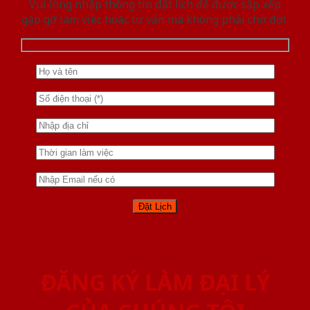
Vui lòng nhập thông tin đặt lịch để được sắp xếp
gặp gỡ làm việc hoăc tư vấn mà không phải chờ đợi.
ĐĂNG KÝ LÀM ĐẠI LÝ