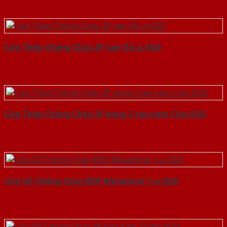
Cửa Thép Chống Cháy 2P van Gỗ-a-SGD
Cửa Thép Chống Cháy 2P dung 2 tay nam Cửa-SGD
Cửa Gỗ Chống Cháy MDF Melamine 1-a-SGD