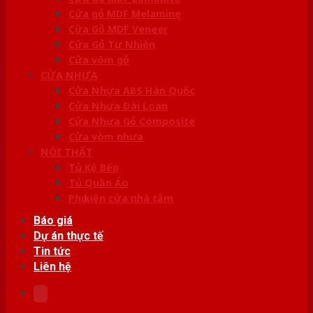
Cửa gỗ MDF Melamine
Cửa Gỗ MDF Veneer
Cửa Gỗ Tự Nhiên
Cửa vòm gỗ
CỬA NHỰA
Cửa Nhựa ABS Hàn Quốc
Cửa Nhựa Đài Loan
Cửa Nhựa Gỗ Composite
Cửa vòm nhựa
NỘI THẤT
Tủ Kệ Bếp
Tủ Quần Áo
Phụ kiện cửa nhà tắm
Báo giá
Dự án thực tế
Tin tức
Liên hệ