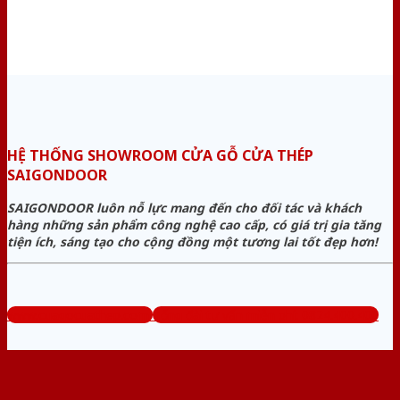
HỆ THỐNG SHOWROOM CỬA GỖ CỬA THÉP
SAIGONDOOR
SAIGONDOOR luôn nỗ lực mang đến cho đối tác và khách
hàng những sản phẩm công nghệ cao cấp, có giá trị gia tăng
tiện ích, sáng tạo cho cộng đồng một tương lai tốt đẹp hơn!
www.cuagocuathep.com
Tổng đài tư vấn miễn phí: 0824.400.400