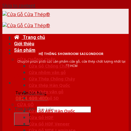
Skip to content
Trang chủ
Giới thiệu
Sản phẩm
HỆ THỐNG SHOWROOM SAIGONDOOR
CỬA CHỐNG CHÁY
Chuyên phân phối các sản phẩm cửa gỗ, cửa thép chất lượng nhất tại
Cửa Gỗ Chống Cháy
TP.HCM
Cửa nhôm vân gỗ
Cửa Thép Chống Cháy
Cửa thép Hàn Quốc
Cửa thép vân gỗ
Tư vấn bán hàng
0824.400.400
Cửa vân gỗ 5D
CỬA GỖ
Tìm kiếm:
Cửa Gỗ ABS Hàn Quốc
Cửa Gỗ HDF
Cửa Gỗ HDF Veneer
Cửa Gỗ MDF Laminate