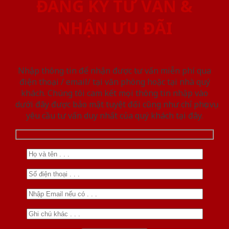
ĐĂNG KÝ TƯ VẤN &
NHẬN ƯU ĐÃI
Nhập thông tin để nhận được tư vấn miễn phí qua
điện thoại / email/ tại văn phòng hoặc tại nhà quý
khách. Chúng tôi cam kết mọi thông tin nhập vào
dưới đây được bảo mật tuyệt đối cũng như chỉ phục vụ
yêu cầu tư vấn duy nhất của quý khách tại đây.