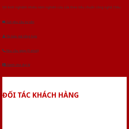
Với kinh nghiệm nhiêu năm nghiên cứu cửa theo tiêu chuẩn công nghệ Châu
Âu.Chúng tôi tự tin là nhà sản xuất & cung cấp hàng đầu tại Việt Nam!
Gửi yêu cầu tư vấn
Tải báo giá tổng hợp
Yêu cầu gọi lại (3 phút)
Dành cho đại lý
ĐỐI TÁC KHÁCH HÀNG