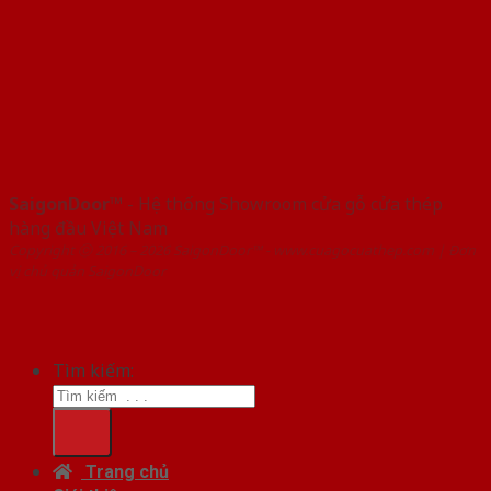
SaigonDoor™
- Hệ thống Showroom cửa gỗ cửa thép
hàng đầu Việt Nam
Copyright ⓒ 2016 – 2026 SaigonDoor™ - www.cuagocuathep.com | Đơn
vị chủ quản SaigonDoor
Tìm kiếm:
Trang chủ