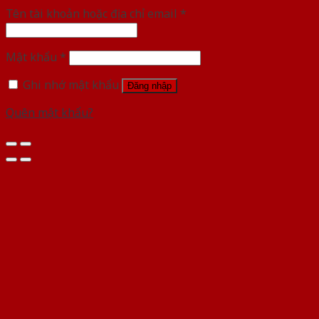
Tên tài khoản hoặc địa chỉ email
*
Mật khẩu
*
Ghi nhớ mật khẩu
Đăng nhập
Quên mật khẩu?