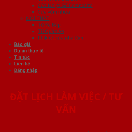
Cửa Nhựa Gỗ Composite
Cửa vòm nhựa
NỘI THẤT
Tủ Kệ Bếp
Tủ Quần Áo
Phụ kiện cửa nhà tắm
Báo giá
Dự án thực tế
Tin tức
Liên hệ
Đăng nhập
ĐẶT LỊCH LÀM VIỆC / TƯ
VẤN