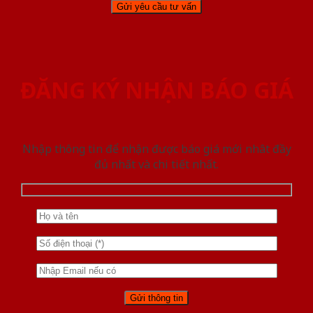
ĐĂNG KÝ NHẬN BÁO GIÁ
Nhập thông tin để nhận được báo giá mới nhât đầy
đủ nhất và chi tiết nhất.