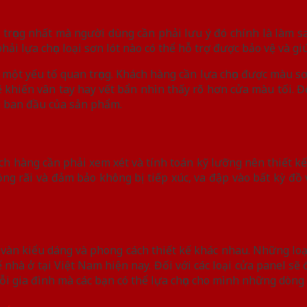
 trọng nhất mà người dùng cần phải lưu ý đó chính là làm s
ải lựa chọn loại sơn lót nào có thể hỗ trợ được bảo vệ và gi
à một yếu tố quan trọng. Khách hàng cần lựa chọn được màu s
khiến vân tay hay vết bẩn nhìn thấy rõ hơn cửa màu tối. 
g ban đầu của sản phẩm.
ch hàng cần phải xem xét và tính toán kỹ lưỡng nên thiết kế
g rãi và đảm bảo không bị tiếp xúc, va đập vào bất kỳ đồ v
ô vàn kiểu dáng và phong cách thiết kế khác nhau. Những lo
 nhà ở tại Việt Nam hiện nay. Đối với các loại cửa panel sẽ đ
ỗi gia đình mà các bạn có thể lựa chọn cho mình những dòn