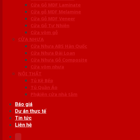
Cửa Gỗ MDF Laminate
Cửa gỗ MDF Melamine
Cửa Gỗ MDF Veneer
Cửa Gỗ Tự Nhiên
Cửa vòm gỗ
CỬA NHỰA
Cửa Nhựa ABS Hàn Quốc
Cửa Nhựa Đài Loan
Cửa Nhựa Gỗ Composite
Cửa vòm nhựa
NỘI THẤT
Tủ Kệ Bếp
Tủ Quần Áo
Phụ kiện cửa nhà tắm
Báo giá
Dự án thực tế
Tin tức
Liên hệ