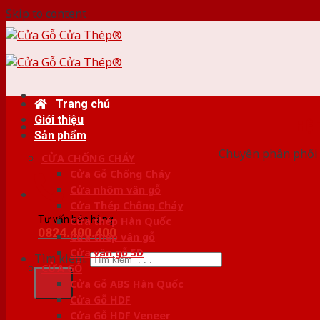
Skip to content
Trang chủ
Giới thiệu
HỆ
Sản phẩm
Chuyên phân phối 
CỬA CHỐNG CHÁY
Cửa Gỗ Chống Cháy
Cửa nhôm vân gỗ
Cửa Thép Chống Cháy
Tư vấn bán hàng
Cửa thép Hàn Quốc
0824.400.400
Cửa thép vân gỗ
Cửa vân gỗ 5D
Tìm kiếm:
CỬA GỖ
Cửa Gỗ ABS Hàn Quốc
Cửa Gỗ HDF
Cửa Gỗ HDF Veneer