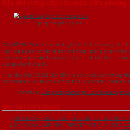
Địa chỉ cung cấp các mẫu cửa phòng
Địa chỉ cung cấp cửa phòng tắm
Cửa Gỗ Sài Gòn
là đơn vị chuyên thiết kế và cung cấp ch
thất, chúng tôi tự hào là đơn vị không ngừng phát triển 
phương châm kinh doanh luôn đặt lợi ích của khách hàng 
cửa gỗ của chúng tôi.
Trên đây, Cửa Gỗ Sài Gòn đã chia sẻ cho các bạn thông ti
với chúng tôi để được tư vấn và hỗ trợ kịp thời. Chúng tôi 
> Xem thêm:
Cửa phòng tắm là gì? Tư vấn những mẫu 
BÀI VIẾT LIÊN QUAN
CỬA NHÀ VỆ SINH LÀ GÌ?| NÊN CHỌN LOẠI CỬA P
TOP 20 MẪU CỬA NHÀ TẮM ĐẸP HỢP XU HƯỚNG 20