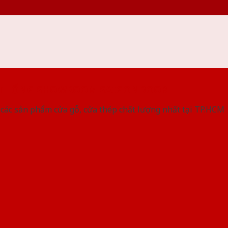
 THỐNG SHOWROOM SAIGONDOOR
các sản phẩm cửa gỗ, cửa thép chất lượng nhất tại TP.HCM