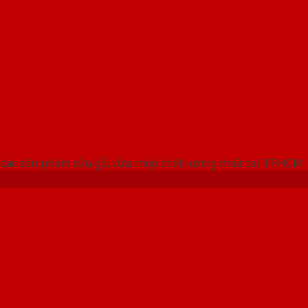
 THỐNG SHOWROOM SAIGONDOOR
các sản phẩm cửa gỗ, cửa thép chất lượng nhất tại TP.HCM
tại Cửa Gỗ Sài Gòn