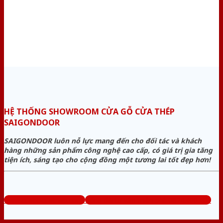
HỆ THỐNG SHOWROOM CỬA GỖ CỬA THÉP
SAIGONDOOR
SAIGONDOOR luôn nỗ lực mang đến cho đối tác và khách
hàng những sản phẩm công nghệ cao cấp, có giá trị gia tăng
tiện ích, sáng tạo cho cộng đồng một tương lai tốt đẹp hơn!
www.cuagocuathep.com
Tổng đài tư vấn miễn phí: 0824.400.400