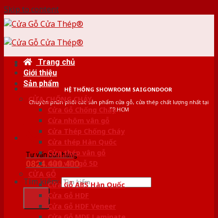
Skip to content
Trang chủ
Giới thiệu
Sản phẩm
HỆ THỐNG SHOWROOM SAIGONDOOR
CỬA CHỐNG CHÁY
Chuyên phân phối các sản phẩm cửa gỗ, cửa thép chất lượng nhất tại
Cửa Gỗ Chống Cháy
TP.HCM
Cửa nhôm vân gỗ
Cửa Thép Chống Cháy
Cửa thép Hàn Quốc
Cửa thép vân gỗ
Tư vấn bán hàng
0824.400.400
Cửa vân gỗ 5D
CỬA GỖ
Tìm kiếm:
Cửa Gỗ ABS Hàn Quốc
Cửa Gỗ HDF
Cửa Gỗ HDF Veneer
Cửa Gỗ MDF Laminate