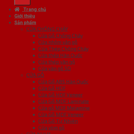
Trang chủ
Giới thiệu
Sản phẩm
CỬA CHỐNG CHÁY
Cửa Gỗ Chống Cháy
Cửa nhôm vân gỗ
Cửa Thép Chống Cháy
Cửa thép Hàn Quốc
Cửa thép vân gỗ
Cửa vân gỗ 5D
CỬA GỖ
Cửa Gỗ ABS Hàn Quốc
Cửa Gỗ HDF
Cửa Gỗ HDF Veneer
Cửa Gỗ MDF Laminate
Cửa gỗ MDF Melamine
Cửa Gỗ MDF Veneer
Cửa Gỗ Tự Nhiên
Cửa vòm gỗ