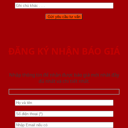
ĐĂNG KÝ NHẬN BÁO GIÁ
Nhập thông tin để nhận được báo giá mới nhât đầy
đủ nhất và chi tiết nhất.