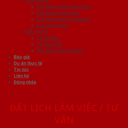
CỬA NHỰA
Cửa Nhựa ABS Hàn Quốc
Cửa Nhựa Đài Loan
Cửa Nhựa Gỗ Composite
Cửa vòm nhựa
NỘI THẤT
Tủ Kệ Bếp
Tủ Quần Áo
Phụ kiện cửa nhà tắm
Báo giá
Dự án thực tế
Tin tức
Liên hệ
Đăng nhập
ĐẶT LỊCH LÀM VIỆC / TƯ
VẤN