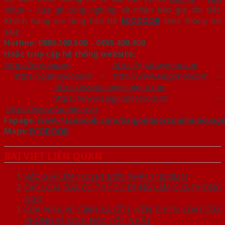
nhựa
–
cửa gỗ công nghiệp
và nhận báo giá chi tiết.
Khách hàng vui lòng liên hệ
ECODOOR
theo thông tin
sau:
Hotline:
0886.500.500 – 0855.400.400
Hoặc truy cập hệ thống website:
https://ecodoor.vn
–
https://giahuydoor.com
–
https://giahuydoor.vn
–
http://www.saigondoor.vn
–
https://www.cuagosaigon.com
–
https://www.saigondoor.com.vn
–
https://www.famidoor.vn
Fapage:
www.facebook.com/saigondoorcuanhuacuag
Maps:
ECODOOR
BÀI VIẾT LIÊN QUAN
BÁO GIÁ CỬA TOILET MỚI NHẤT [10/2021]
CÁC LOẠI CỬA CÓ THỂ SỬ DỤNG LÀM CỬA PHÒNG
NGỦ
CỬA NHÀ VỆ SINH LÀ GÌ?| NÊN CHỌN LOẠI CỬA
PHÒNG VỆ SINH NÀO TỐT NHẤT