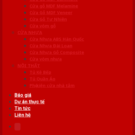
Cửa gỗ MDF Melamine
Cửa Gỗ MDF Veneer
Cửa Gỗ Tự Nhiên
Cửa vòm gỗ
CỬA NHỰA
Cửa Nhựa ABS Hàn Quốc
Cửa Nhựa Đài Loan
Cửa Nhựa Gỗ Composite
Cửa vòm nhựa
NỘI THẤT
Tủ Kệ Bếp
Tủ Quần Áo
Phụ kiện cửa nhà tắm
Báo giá
Dự án thực tế
Tin tức
Liên hệ