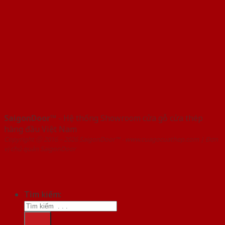
SaigonDoor™
- Hệ thống Showroom cửa gỗ cửa thép
hàng đầu Việt Nam
Copyright ⓒ 2016 – 2026 SaigonDoor™ - www.cuagocuathep.com | Đơn
vị chủ quản SaigonDoor
Tìm kiếm: