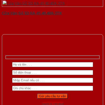
Cửa Vân Gỗ 5D KA-41.40.40A-3TK
Gọi 0976.169.864