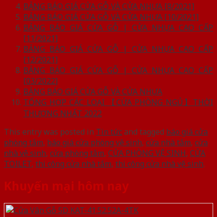
BẢNG BÁO GIÁ CỬA GỖ VÀ CỬA NHỰA [8/2021]
BẢNG BÁO GIÁ CỬA GỖ VÀ CỬA NHỰA [10/2021]
BẢNG BÁO GIÁ CỬA GỖ | CỬA NHỰA CAO CẤP
[11/2021]
BẢNG BÁO GIÁ CỬA GỖ | CỬA NHỰA CAO CẤP
[12/2021]
BẢNG BÁO GIÁ CỬA GỖ | CỬA NHỰA CAO CẤP
[03/2022]
BẢNG BÁO GIÁ CỬA GỖ VÀ CỬA NHỰA
TỔNG HỢP CÁC LOẠI 【CỬA PHÒNG NGỦ】THỜI
THƯỢNG NHẤT 2022
This entry was posted in
Tin tức
and tagged
báo giá cửa
phòng tắm
,
báo giá cửa phòng vệ sinh
,
cửa nhà tắm
,
cửa
nhà vệ sinh
,
cửa phòng tắm
,
CỬA PHÒNG VỆ SINH
,
CỬA
TOILET
,
thi công cửa nhà tắm
,
thi công cửa nhà vệ sinh
.
Khuyến mại hôm nay