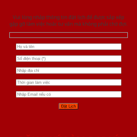
Vui lòng nhập thông tin đặt lịch để được sắp xếp
gặp gỡ làm việc hoăc tư vấn mà không phải chờ đợi.