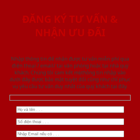
ĐĂNG KÝ TƯ VẤN &
NHẬN ƯU ĐÃI
Nhập thông tin để nhận được tư vấn miễn phí qua
điện thoại / email/ tại văn phòng hoặc tại nhà quý
khách. Chúng tôi cam kết mọi thông tin nhập vào
dưới đây được bảo mật tuyệt đối cũng như chỉ phục
vụ yêu cầu tư vấn duy nhất của quý khách tại đây.