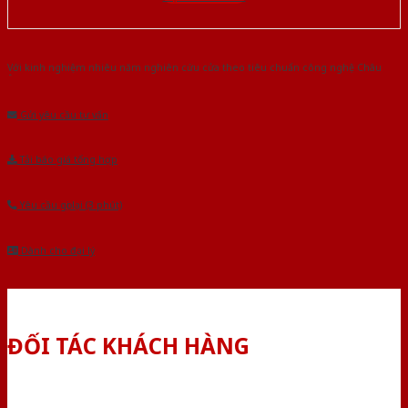
Với kinh nghiệm nhiêu năm nghiên cứu cửa theo tiêu chuẩn công nghệ Châu
Âu.Chúng tôi tự tin là nhà sản xuất & cung cấp hàng đầu tại Việt Nam!
Gửi yêu cầu tư vấn
Tải báo giá tổng hợp
Yêu cầu gọi lại (3 phút)
Dành cho đại lý
ĐỐI TÁC KHÁCH HÀNG