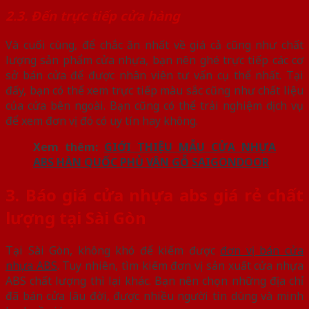
2.3. Đến trực tiếp cửa hàng
Và cuối cùng, để chắc ăn nhất về giá cả cũng như chất
lượng sản phẩm cửa nhựa, bạn nên ghé trực tiếp các cơ
sở bán cửa để được nhân viên tư vấn cụ thể nhất. Tại
đấy, bạn có thể xem trực tiếp màu sắc cũng như chất liệu
của cửa bên ngoài. Bạn cũng có thể trải nghiệm dịch vụ
để xem đơn vị đó có uy tín hay không.
Xem thêm:
GIỚI THIỆU MẪU CỬA NHỰA
ABS HÀN QUỐC PHỦ VÂN GỖ SAIGONDOOR
3. Báo giá cửa nhựa abs giá rẻ chất
lượng tại Sài Gòn
Tại Sài Gòn, không khó để kiếm được
đơn vị bán cửa
nhựa ABS
. Tuy nhiên, tìm kiếm đơn vị sản xuất cửa nhựa
ABS chất lượng thì lại khác. Bạn nên chọn những địa chỉ
đã bán cửa lâu đời, được nhiều người tin dùng và minh