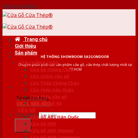
Skip to content
Trang chủ
Giới thiệu
Sản phẩm
HỆ THỐNG SHOWROOM SAIGONDOOR
CỬA CHỐNG CHÁY
Chuyên phân phối các sản phẩm cửa gỗ, cửa thép chất lượng nhất tại
Cửa Gỗ Chống Cháy
TP.HCM
Cửa nhôm vân gỗ
Cửa Thép Chống Cháy
Cửa thép Hàn Quốc
Cửa thép vân gỗ
Tư vấn bán hàng
0824.400.400
Cửa vân gỗ 5D
CỬA GỖ
Tìm kiếm:
Cửa Gỗ ABS Hàn Quốc
Cửa Gỗ HDF
Cửa Gỗ HDF Veneer
Cửa Gỗ MDF Laminate