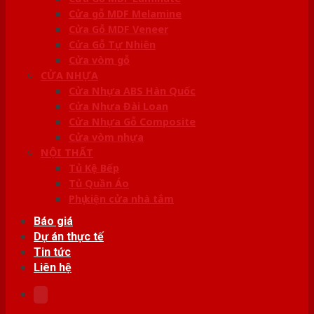
Cửa gỗ MDF Melamine
Cửa Gỗ MDF Veneer
Cửa Gỗ Tự Nhiên
Cửa vòm gỗ
CỬA NHỰA
Cửa Nhựa ABS Hàn Quốc
Cửa Nhựa Đài Loan
Cửa Nhựa Gỗ Composite
Cửa vòm nhựa
NỘI THẤT
Tủ Kệ Bếp
Tủ Quần Áo
Phụ kiện cửa nhà tắm
Báo giá
Dự án thực tế
Tin tức
Liên hệ