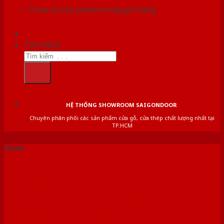
Chưa có sản phẩm trong giỏ hàng.
Tìm kiếm:
HỆ THỐNG SHOWROOM SAIGONDOOR
Chuyên phân phối các sản phẩm cửa gỗ, cửa thép chất lượng nhất tại
TP.HCM
Tin tức
Báo giá cửa nhựa ABS HÀN
QUỐC giá rẻ #TOP 1 chỉ từ
[2.999.000đ/bộ]