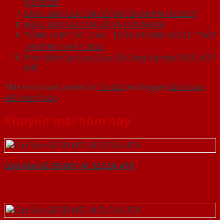
[03/2022]
BẢNG BÁO GIÁ CỬA GỖ VÀ CỬA NHỰA [8/2021]
BẢNG BÁO GIÁ CỬA GỖ VÀ CỬA NHỰA
TỔNG HỢP CÁC LOẠI 【CỬA PHÒNG NGỦ】THỜI
THƯỢNG NHẤT 2022
Phân Biệt Các Loại Cửa Gỗ Công Nghiệp MDF, HDF,
MFC
This entry was posted in
Tin tức
and tagged
cửa nhựa
ABS Hàn Quốc
.
Khuyến mại hôm nay
Cửa Vân Gỗ 5D KAT-41.52.52A-4TK