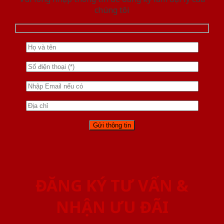
chúng tôi
ĐĂNG KÝ TƯ VẤN &
NHẬN ƯU ĐÃI