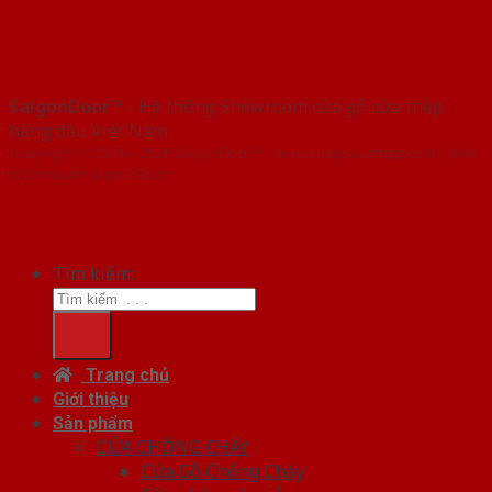
SaigonDoor™
- Hệ thống Showroom cửa gỗ cửa thép
hàng đầu Việt Nam
Copyright ⓒ 2016 – 2026 SaigonDoor™ - www.cuagocuathep.com | Đơn
vị chủ quản SaigonDoor
Tìm kiếm:
Trang chủ
Giới thiệu
Sản phẩm
CỬA CHỐNG CHÁY
Cửa Gỗ Chống Cháy