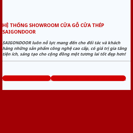
HỆ THỐNG SHOWROOM CỬA GỖ CỬA THÉP
SAIGONDOOR
SAIGONDOOR luôn nỗ lực mang đến cho đối tác và khách
hàng những sản phẩm công nghệ cao cấp, có giá trị gia tăng
tiện ích, sáng tạo cho cộng đồng một tương lai tốt đẹp hơn!
www.cuagocuathep.com
Tổng đài tư vấn miễn phí: 0824.400.400