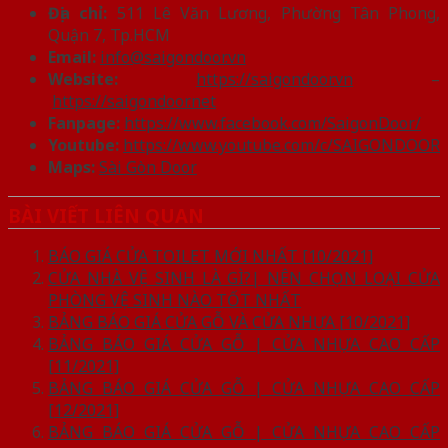
Địa chỉ:
511 Lê Văn Lương, Phường Tân Phong,
Quận 7, Tp.HCM
Email:
info@saigondoor.vn
Website:
https://saigondoor.vn
–
https://saigondoor.net
Fanpage:
https://www.facebook.com/SaigonDoor/
Youtube:
https://www.youtube.com/c/SAIGONDOOR
Maps:
Sài Gòn Door
BÀI VIẾT LIÊN QUAN
BÁO GIÁ CỬA TOILET MỚI NHẤT [10/2021]
CỬA NHÀ VỆ SINH LÀ GÌ?| NÊN CHỌN LOẠI CỬA
PHÒNG VỆ SINH NÀO TỐT NHẤT
BẢNG BÁO GIÁ CỬA GỖ VÀ CỬA NHỰA [10/2021]
BẢNG BÁO GIÁ CỬA GỖ | CỬA NHỰA CAO CẤP
[11/2021]
BẢNG BÁO GIÁ CỬA GỖ | CỬA NHỰA CAO CẤP
[12/2021]
BẢNG BÁO GIÁ CỬA GỖ | CỬA NHỰA CAO CẤP