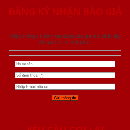
ĐĂNG KÝ NHẬN BÁO GIÁ
Nhập thông tin để nhận được báo giá mới nhât đầy
đủ nhất và chi tiết nhất.
YÊU CẦU GỌI LẠI