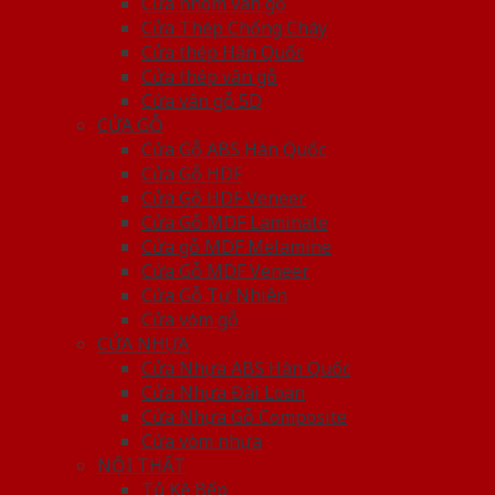
Cửa nhôm vân gỗ
Cửa Thép Chống Cháy
Cửa thép Hàn Quốc
Cửa thép vân gỗ
Cửa vân gỗ 5D
CỬA GỖ
Cửa Gỗ ABS Hàn Quốc
Cửa Gỗ HDF
Cửa Gỗ HDF Veneer
Cửa Gỗ MDF Laminate
Cửa gỗ MDF Melamine
Cửa Gỗ MDF Veneer
Cửa Gỗ Tự Nhiên
Cửa vòm gỗ
CỬA NHỰA
Cửa Nhựa ABS Hàn Quốc
Cửa Nhựa Đài Loan
Cửa Nhựa Gỗ Composite
Cửa vòm nhựa
NỘI THẤT
Tủ Kệ Bếp