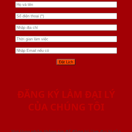
ĐĂNG KÝ LÀM ĐẠI LÝ
CỦA CHÚNG TÔI
Vui lòng nhập thông tin để đăng ký làm đại lý của