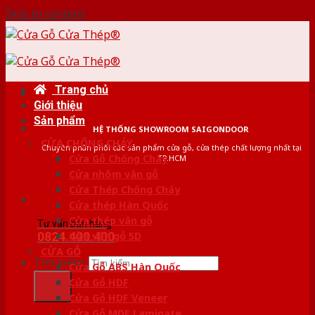
Skip to content
Trang chủ
Giới thiệu
Sản phẩm
HỆ THỐNG SHOWROOM SAIGONDOOR
CỬA CHỐNG CHÁY
Chuyên phân phối các sản phẩm cửa gỗ, cửa thép chất lượng nhất tại
Cửa Gỗ Chống Cháy
TP.HCM
Cửa nhôm vân gỗ
Cửa Thép Chống Cháy
Cửa thép Hàn Quốc
Cửa thép vân gỗ
Tư vấn bán hàng
0824.400.400
Cửa vân gỗ 5D
CỬA GỖ
Tìm kiếm:
Cửa Gỗ ABS Hàn Quốc
Cửa Gỗ HDF
Cửa Gỗ HDF Veneer
Cửa Gỗ MDF Laminate