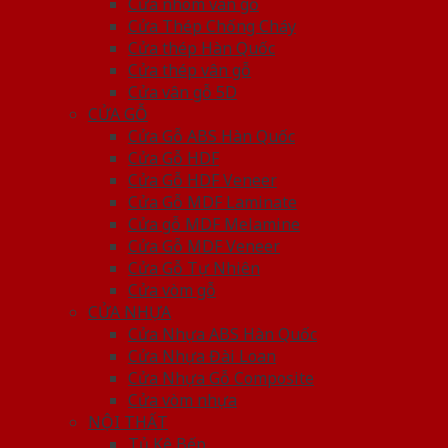
Cửa nhôm vân gỗ
Cửa Thép Chống Cháy
Cửa thép Hàn Quốc
Cửa thép vân gỗ
Cửa vân gỗ 5D
CỬA GỖ
Cửa Gỗ ABS Hàn Quốc
Cửa Gỗ HDF
Cửa Gỗ HDF Veneer
Cửa Gỗ MDF Laminate
Cửa gỗ MDF Melamine
Cửa Gỗ MDF Veneer
Cửa Gỗ Tự Nhiên
Cửa vòm gỗ
CỬA NHỰA
Cửa Nhựa ABS Hàn Quốc
Cửa Nhựa Đài Loan
Cửa Nhựa Gỗ Composite
Cửa vòm nhựa
NỘI THẤT
Tủ Kệ Bếp