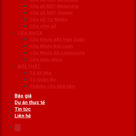
Cửa gỗ MDF Melamine
Cửa Gỗ MDF Veneer
Cửa Gỗ Tự Nhiên
Cửa vòm gỗ
CỬA NHỰA
Cửa Nhựa ABS Hàn Quốc
Cửa Nhựa Đài Loan
Cửa Nhựa Gỗ Composite
Cửa vòm nhựa
NỘI THẤT
Tủ Kệ Bếp
Tủ Quần Áo
Phụ kiện cửa nhà tắm
Báo giá
Dự án thực tế
Tin tức
Liên hệ