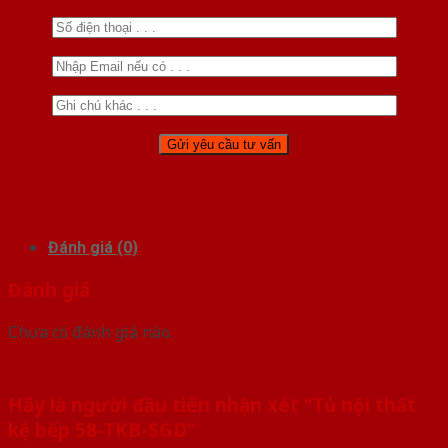
Đánh giá (0)
Đánh giá
Chưa có đánh giá nào.
Hãy là người đầu tiên nhận xét “Tủ nội thất
kệ bếp 58-TKB-SGD”