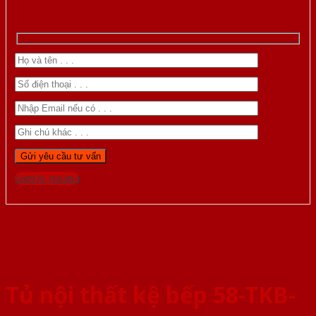
Gọi 0976.169.864
Tủ nội thất kệ bếp 58-TKB-