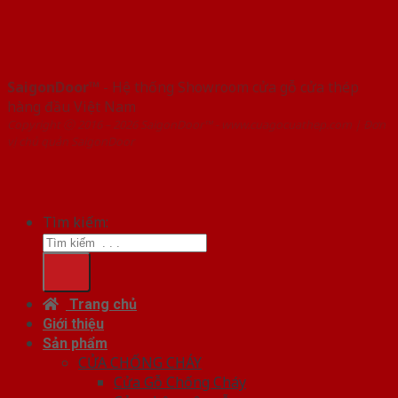
SaigonDoor™
- Hệ thống Showroom cửa gỗ cửa thép
hàng đầu Việt Nam
Copyright ⓒ 2016 – 2026 SaigonDoor™ - www.cuagocuathep.com | Đơn
vị chủ quản SaigonDoor
Tìm kiếm:
Trang chủ
Giới thiệu
Sản phẩm
CỬA CHỐNG CHÁY
Cửa Gỗ Chống Cháy