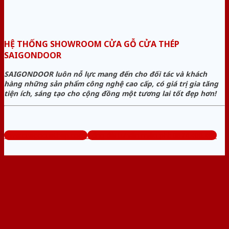
HỆ THỐNG SHOWROOM CỬA GỖ CỬA THÉP
SAIGONDOOR
SAIGONDOOR luôn nỗ lực mang đến cho đối tác và khách
hàng những sản phẩm công nghệ cao cấp, có giá trị gia tăng
tiện ích, sáng tạo cho cộng đồng một tương lai tốt đẹp hơn!
www.cuagocuathep.com
Tổng đài tư vấn miễn phí: 0824.400.400