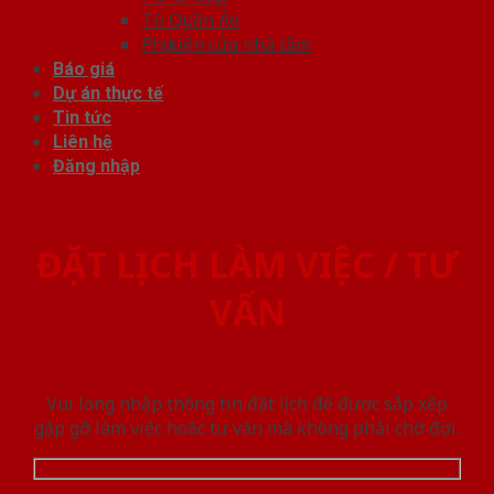
Tủ Quần Áo
Phụ kiện cửa nhà tắm
Báo giá
Dự án thực tế
Tin tức
Liên hệ
Đăng nhập
ĐẶT LỊCH LÀM VIỆC / TƯ
VẤN
Vui lòng nhập thông tin đặt lịch để được sắp xếp
gặp gỡ làm việc hoăc tư vấn mà không phải chờ đợi.