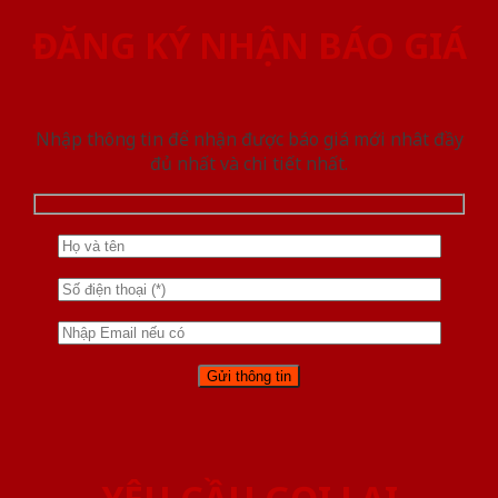
ĐĂNG KÝ NHẬN BÁO GIÁ
Nhập thông tin để nhận được báo giá mới nhât đầy
đủ nhất và chi tiết nhất.