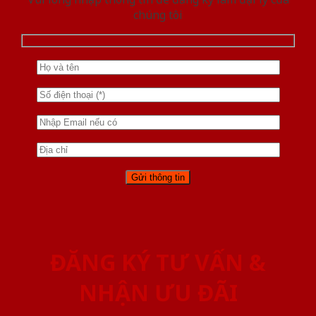
chúng tôi
ĐĂNG KÝ TƯ VẤN &
NHẬN ƯU ĐÃI