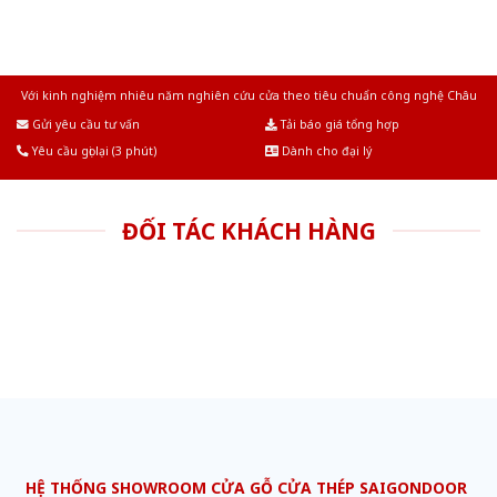
Với kinh nghiệm nhiêu năm nghiên cứu cửa theo tiêu chuẩn công nghệ Châu
Âu.Chúng tôi tự tin là nhà sản xuất & cung cấp hàng đầu tại Việt Nam!
Gửi yêu cầu tư vấn
Tải báo giá tổng hợp
Yêu cầu gọi lại (3 phút)
Dành cho đại lý
ĐỐI TÁC KHÁCH HÀNG
HỆ THỐNG SHOWROOM CỬA GỖ CỬA THÉP SAIGONDOOR