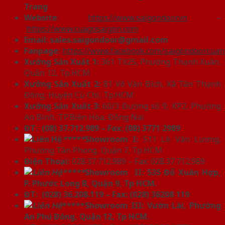
Trang
Website
:
https://www.saigondoor.vn
–
https://www.cuagosaigon.com
Email:
sales.saigondoor@gmail.com
Fanpage:
https://www.facebook.com/saigondoorcua
Xưởng Sản Xuất 1:
361 TX25, Phường Thạnh Xuân,
Quận 12, Tp.HCM
Xưởng Sản Xuất 2:
81 Võ Văn Bích, Xã Tân Thạnh
Đông, Huyện Củ Chi, Tp.HCM
Xưởng Sản Xuất 3:
60/3 Đường số 9, KP2, Phường
An Bình, TP.Biên Hòa, Đồng Nai
ĐT: (08) 37.712.989 – Fax: (08) 3771 2989
*****
Showroom I:
511 Lê Văn Lương,
Phường Tân Phong, Quận 7, Tp.HCM
Điện Thoại:
028.37.712.989 – Fax: 028.37.712.989
*****
Showroom II
:
535 Đỗ Xuân Hợp,
P. Phước Long B, Quận 9, Tp HCM.
ĐT: (028) 36.208.119 – Fax: (028) 36208 119
*****Showroom III: Vườn Lài, Phường
An Phú Đông, Quận 12, Tp HCM.