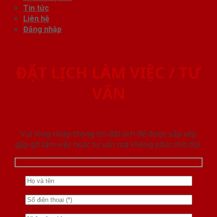
Tin tức
Liên hệ
Đăng nhập
ĐẶT LỊCH LÀM VIỆC / TƯ
VẤN
Vui lòng nhập thông tin đặt lịch để được sắp xếp
gặp gỡ làm việc hoăc tư vấn mà không phải chờ đợi.