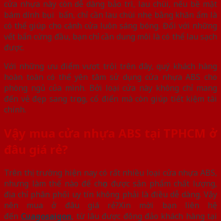
cửa nhựa này còn dễ dàng bảo trì, lau chùi, nếu bề mặt
bám dính bụi bẩn, chỉ cần lau chùi nhẹ bằng khăn ẩm là
có thể giúp cho cánh cửa luôn sáng bóng. Đối với những
vết bẩn cứng đầu, bạn chỉ cần dung môi là có thể lau sạch
được.
Với những ưu điểm vượt trội trên đây, quý khách hàng
hoàn toàn có thể yên tâm sử dụng cửa nhựa ABS cho
phòng ngủ của mình. Bởi loại cửa này không chỉ mang
đến vẻ đẹp sang trọng, cổ điển mà còn giúp tiết kiệm tài
chính.
Vậy mua cửa nhựa ABS tại TPHCM ở
đâu giá rẻ?
Trên thị trường hiện nay có rất nhiều loại cửa nhựa ABS,
nhưng làm thế nào để chọn được sản phẩm chất lượng,
địa chỉ phân phối uy tín không phải là điều dễ dàng. Vậy
nên mua ở đâu giá rẻ?Xin mời bạn liên hệ
đến
Cuagosaigon
, từ lâu được đông đảo khách hàng tại