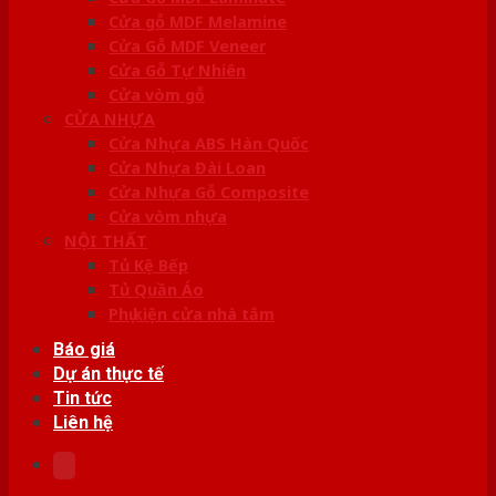
Cửa gỗ MDF Melamine
Cửa Gỗ MDF Veneer
Cửa Gỗ Tự Nhiên
Cửa vòm gỗ
CỬA NHỰA
Cửa Nhựa ABS Hàn Quốc
Cửa Nhựa Đài Loan
Cửa Nhựa Gỗ Composite
Cửa vòm nhựa
NỘI THẤT
Tủ Kệ Bếp
Tủ Quần Áo
Phụ kiện cửa nhà tắm
Báo giá
Dự án thực tế
Tin tức
Liên hệ