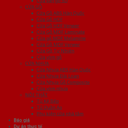
Cửa vân gỗ 5D
CỬA GỖ
Cửa Gỗ ABS Hàn Quốc
Cửa Gỗ HDF
Cửa Gỗ HDF Veneer
Cửa Gỗ MDF Laminate
Cửa gỗ MDF Melamine
Cửa Gỗ MDF Veneer
Cửa Gỗ Tự Nhiên
Cửa vòm gỗ
CỬA NHỰA
Cửa Nhựa ABS Hàn Quốc
Cửa Nhựa Đài Loan
Cửa Nhựa Gỗ Composite
Cửa vòm nhựa
NỘI THẤT
Tủ Kệ Bếp
Tủ Quần Áo
Phụ kiện cửa nhà tắm
Báo giá
Dự án thực tế