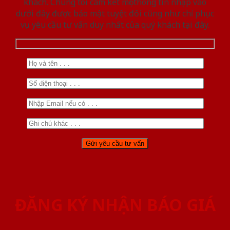
khách. Chúng tôi cam kết mọi thông tin nhập vào
dưới đây được bảo mật tuyệt đối cũng như chỉ phục
vụ yêu cầu tư vấn duy nhất của quý khách tại đây.
ĐĂNG KÝ NHẬN BÁO GIÁ