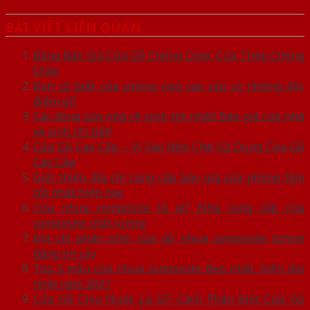
BÀI VIẾT LIÊN QUAN
Bảng Báo Giá Cửa Gỗ Chống Cháy, Cửa Thép Chống
Cháy
Bạn có biết cửa phòng ngủ cao cấp có những đặc
điểm gì?
Các dòng cửa nhà vệ sinh tốt nhất! Báo giá cửa nhà
vệ sinh chi tiết!
Cửa Gỗ Cao Cấp – Vì Sao Nên Chọn Sử Dụng Cửa Gỗ
Cao Cấp
Giới thiệu địa chỉ cung cấp báo giá cửa phòng tắm
tốt nhất hiện nay
Cửa nhựa composite là gì? Nhà cung cấp cửa
composite chất lượng
Địa chỉ phân phối cửa gỗ nhựa composite tphcm
đáng tin cậy
Top 5 mẫu cửa nhựa composite đẹp nhất, hiện đại
nhất năm 2021
Cửa Gỗ Chịu Nước Là Gì? Cách Phân Biệt Cửa Gỗ