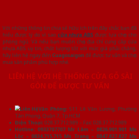
Với những thông tin chia sẻ hữu ích trên đây chắc bạn đã
hiểu được lý do vì sao
cửa nhựa ABS
được lựa chọn cho
phòng ngủ. Và nếu bạn muốn chọn địa chỉ cung cấp cửa
nhựa ABS uy tin, chất lượng tốt với mức giá phải chăng,
hãy liên hệ ngay đến
Cuagosaigon
để được tư vấn và chọn
mua sản phẩm phù hợp nhé.
LIÊN HỆ VỚI HỆ THỐNG CỬA GỖ SÀI
GÒN ĐỂ ĐƯỢC TƯ VẤN
Văn Phòng:
511 Lê Văn Lương, Phường
Tân Phong, Quận 7, Tp.HCM
Điện Thoại:
028.37.712.989 – Fax: 028.37.712.989
Hotline: 0933707707 Mr Lãm – 0826.901.901 Ms
Lộc – 0834.715.715 Ms Trang – 0847.827.827 Ms