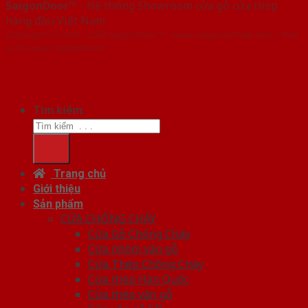
SaigonDoor™
- Hệ thống Showroom cửa gỗ cửa thép
hàng đầu Việt Nam
Copyright ⓒ 2016 – 2026 SaigonDoor™ - www.cuagocuathep.com | Đơn
vị chủ quản SaigonDoor
Tìm kiếm:
Trang chủ
Giới thiệu
Sản phẩm
CỬA CHỐNG CHÁY
Cửa Gỗ Chống Cháy
Cửa nhôm vân gỗ
Cửa Thép Chống Cháy
Cửa thép Hàn Quốc
Cửa thép vân gỗ