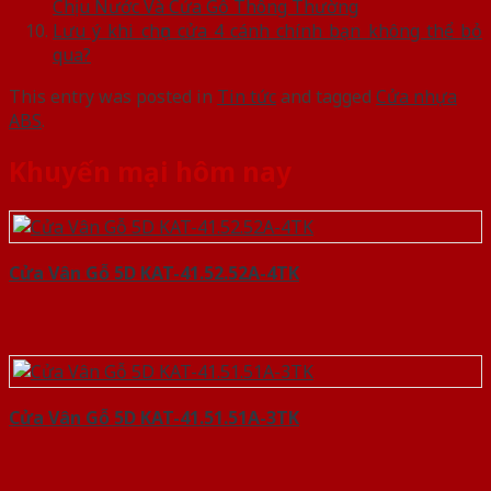
Chịu Nước Và Cửa Gỗ Thông Thường
Lưu ý khi chọn cửa 4 cánh chính bạn không thể bỏ
qua?
This entry was posted in
Tin tức
and tagged
Cửa nhựa
ABS
.
Khuyến mại hôm nay
Cửa Vân Gỗ 5D KAT-41.52.52A-4TK
Cửa Vân Gỗ 5D KAT-41.51.51A-3TK