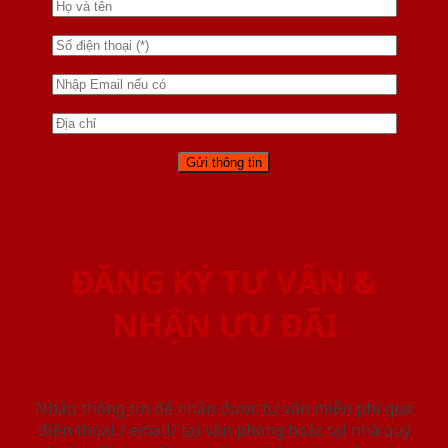
ĐĂNG KÝ TƯ VẤN &
NHẬN ƯU ĐÃI
Nhập thông tin để nhận được tư vấn miễn phí qua
điện thoại / email/ tại văn phòng hoặc tại nhà quý