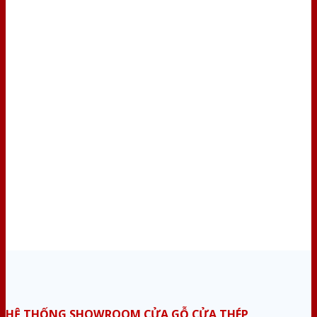
HỆ THỐNG SHOWROOM CỬA GỖ CỬA THÉP