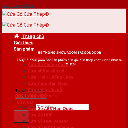
Skip to content
Trang chủ
Giới thiệu
Sản phẩm
HỆ THỐNG SHOWROOM SAIGONDOOR
CỬA CHỐNG CHÁY
Chuyên phân phối các sản phẩm cửa gỗ, cửa thép chất lượng nhất tại
Cửa Gỗ Chống Cháy
TP.HCM
Cửa nhôm vân gỗ
Cửa Thép Chống Cháy
Cửa thép Hàn Quốc
Cửa thép vân gỗ
Tư vấn bán hàng
0824.400.400
Cửa vân gỗ 5D
CỬA GỖ
Tìm kiếm:
Cửa Gỗ ABS Hàn Quốc
Cửa Gỗ HDF
Cửa Gỗ HDF Veneer
Cửa Gỗ MDF Laminate