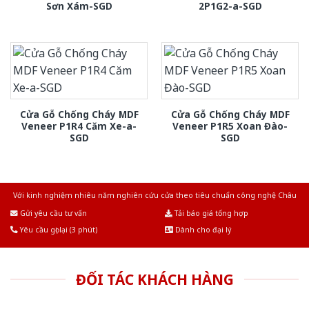
Sơn Xám-SGD
2P1G2-a-SGD
Cửa Gỗ Chống Cháy MDF
Cửa Gỗ Chống Cháy MDF
Veneer P1R4 Căm Xe-a-
Veneer P1R5 Xoan Đào-
SGD
SGD
Với kinh nghiệm nhiêu năm nghiên cứu cửa theo tiêu chuẩn công nghệ Châu
Âu.Chúng tôi tự tin là nhà sản xuất & cung cấp hàng đầu tại Việt Nam!
Gửi yêu cầu tư vấn
Tải báo giá tổng hợp
Yêu cầu gọi lại (3 phút)
Dành cho đại lý
ĐỐI TÁC KHÁCH HÀNG