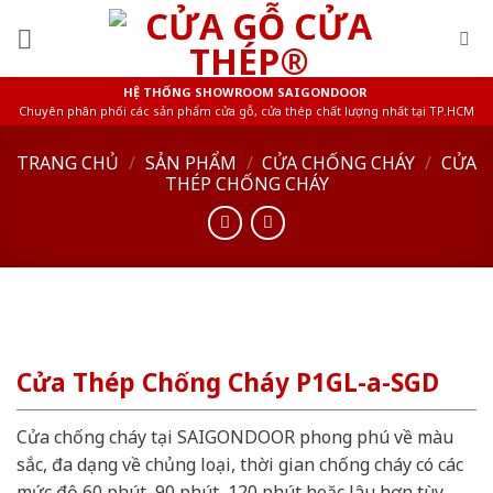
Skip
to
content
HỆ THỐNG SHOWROOM SAIGONDOOR
Chuyên phân phối các sản phẩm cửa gỗ, cửa thép chất lượng nhất tại TP.HCM
TRANG CHỦ
/
SẢN PHẨM
/
CỬA CHỐNG CHÁY
/
CỬA
THÉP CHỐNG CHÁY
Cửa Thép Chống Cháy P1GL-a-SGD
Cửa chống cháy tại SAIGONDOOR phong phú về màu
sắc, đa dạng về chủng loại, thời gian chống cháy có các
mức độ 60 phút, 90 phút, 120 phút hoặc lâu hơn tùy