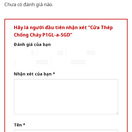
Chưa có đánh giá nào.
Hãy là người đầu tiên nhận xét “Cửa Thép
Chống Cháy P1GL-a-SGD”
Đánh giá của bạn
1 of 5 stars
2 of 5 stars
3 of 5 stars
4 of 5 stars
5 of 5 stars
Nhận xét của bạn
*
Tên
*