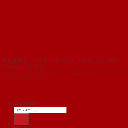
SaigonDoor™
- Hệ thống Showroom cửa gỗ cửa thép
hàng đầu Việt Nam
Copyright ⓒ 2016 – 2026 SaigonDoor™ - www.cuagocuathep.com | Đơn
vị chủ quản SaigonDoor
Tìm kiếm: