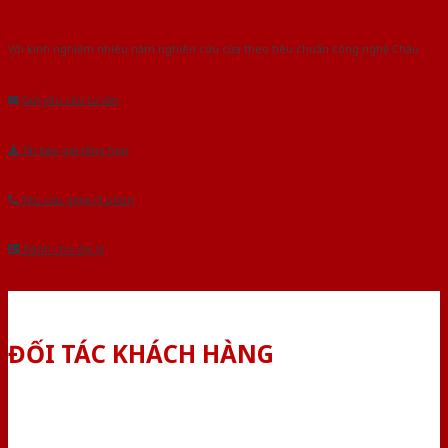
Với kinh nghiệm nhiêu năm nghiên cứu cửa theo tiêu chuẩn công nghệ Châu
Âu.Chúng tôi tự tin là nhà sản xuất & cung cấp hàng đầu tại Việt Nam!
Gửi yêu cầu tư vấn
Tải báo giá tổng hợp
Yêu cầu gọi lại (3 phút)
Dành cho đại lý
ĐỐI TÁC KHÁCH HÀNG