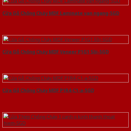
Cửa Gỗ Chống Cháy MDF Laminate van ngang-SGD
Cửa Gỗ Chống Cháy MDF Veneer P1G1 Sồi-SGD
Cửa Gỗ Chống Cháy MDF P1R4-C1-a-SGD