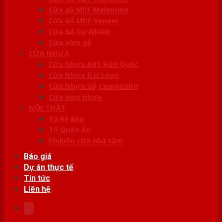
Cửa gỗ MDF Melamine
Cửa Gỗ MDF Veneer
Cửa Gỗ Tự Nhiên
Cửa vòm gỗ
CỬA NHỰA
Cửa Nhựa ABS Hàn Quốc
Cửa Nhựa Đài Loan
Cửa Nhựa Gỗ Composite
Cửa vòm nhựa
NỘI THẤT
Tủ Kệ Bếp
Tủ Quần Áo
Phụ kiện cửa nhà tắm
Báo giá
Dự án thực tế
Tin tức
Liên hệ