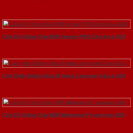
Cửa Gỗ Chống Cháy MDF Veneer P1R2 Căm Xe-a-SGD
Cửa Thép Chống Cháy 2P dung 2 tay nam Cửa-a-SGD
Cửa Gỗ Chống Cháy MDF Melamine P1 van kem-SGD