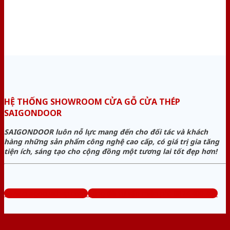
HỆ THỐNG SHOWROOM CỬA GỖ CỬA THÉP
SAIGONDOOR
SAIGONDOOR luôn nỗ lực mang đến cho đối tác và khách
hàng những sản phẩm công nghệ cao cấp, có giá trị gia tăng
tiện ích, sáng tạo cho cộng đồng một tương lai tốt đẹp hơn!
www.cuagocuathep.com
Tổng đài tư vấn miễn phí: 0824.400.400