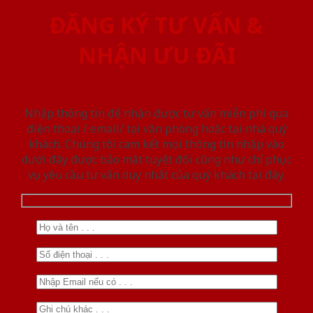
ĐĂNG KÝ TƯ VẤN &
NHẬN ƯU ĐÃI
Nhập thông tin để nhận được tư vấn miễn phí qua
điện thoại / email/ tại văn phòng hoặc tại nhà quý
khách. Chúng tôi cam kết mọi thông tin nhập vào
dưới đây được bảo mật tuyệt đối cũng như chỉ phục
vụ yêu cầu tư vấn duy nhất của quý khách tại đây.