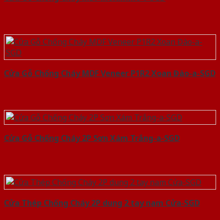
Cửa Gỗ Chống Cháy MDF Veneer P1R2 Xoan Đào-a-SGD
Cửa Gỗ Chống Cháy 2P Sơn Xám Trắng-a-SGD
Cửa Thép Chống Cháy 2P dung 2 tay nam Cửa-SGD