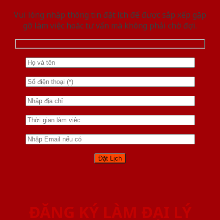
Vui lòng nhập thông tin đặt lịch để được sắp xếp gặp
gỡ làm việc hoăc tư vấn mà không phải chờ đợi.
ĐĂNG KÝ LÀM ĐẠI LÝ