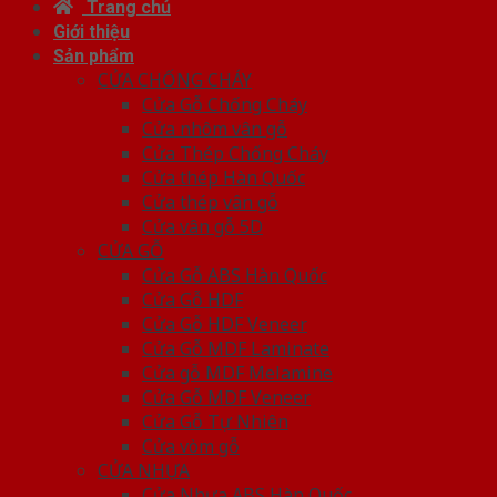
Trang chủ
Giới thiệu
Sản phẩm
CỬA CHỐNG CHÁY
Cửa Gỗ Chống Cháy
Cửa nhôm vân gỗ
Cửa Thép Chống Cháy
Cửa thép Hàn Quốc
Cửa thép vân gỗ
Cửa vân gỗ 5D
CỬA GỖ
Cửa Gỗ ABS Hàn Quốc
Cửa Gỗ HDF
Cửa Gỗ HDF Veneer
Cửa Gỗ MDF Laminate
Cửa gỗ MDF Melamine
Cửa Gỗ MDF Veneer
Cửa Gỗ Tự Nhiên
Cửa vòm gỗ
CỬA NHỰA
Cửa Nhựa ABS Hàn Quốc