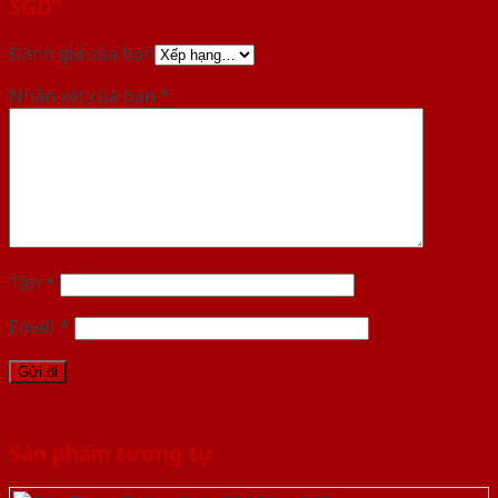
SGD”
Đánh giá của bạn
Nhận xét của bạn
*
Tên
*
Email
*
Sản phẩm tương tự