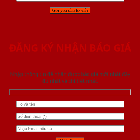
ĐĂNG KÝ NHẬN BÁO GIÁ
Nhập thông tin để nhận được báo giá mới nhât đầy
đủ nhất và chi tiết nhất.