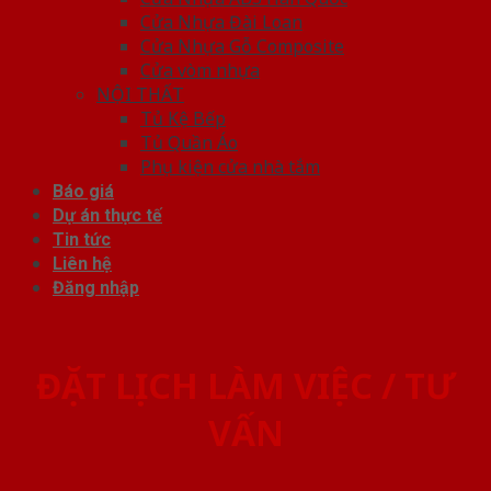
Cửa Nhựa Đài Loan
Cửa Nhựa Gỗ Composite
Cửa vòm nhựa
NỘI THẤT
Tủ Kệ Bếp
Tủ Quần Áo
Phụ kiện cửa nhà tắm
Báo giá
Dự án thực tế
Tin tức
Liên hệ
Đăng nhập
ĐẶT LỊCH LÀM VIỆC / TƯ
VẤN