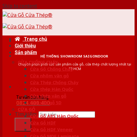
Skip to content
Trang chủ
Giới thiệu
Sản phẩm
HỆ THỐNG SHOWROOM SAIGONDOOR
CỬA CHỐNG CHÁY
Chuyên phân phối các sản phẩm cửa gỗ, cửa thép chất lượng nhất tại
Cửa Gỗ Chống Cháy
TP.HCM
Cửa nhôm vân gỗ
Cửa Thép Chống Cháy
Cửa thép Hàn Quốc
Cửa thép vân gỗ
Tư vấn bán hàng
0824.400.400
Cửa vân gỗ 5D
CỬA GỖ
Tìm kiếm:
Cửa Gỗ ABS Hàn Quốc
Cửa Gỗ HDF
Cửa Gỗ HDF Veneer
Cửa Gỗ MDF Laminate