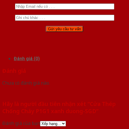
Đánh giá (0)
Đánh giá
Chưa có đánh giá nào.
Hãy là người đầu tiên nhận xét “Cửa Thép
Chống Cháy P1G1 xanh duong-SGD”
Đánh giá của bạn