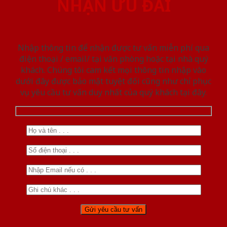
NHẬN ƯU ĐÃI
Nhập thông tin để nhận được tư vấn miễn phí qua
điện thoại / email/ tại văn phòng hoặc tại nhà quý
khách. Chúng tôi cam kết mọi thông tin nhập vào
dưới đây được bảo mật tuyệt đối cũng như chỉ phục
vụ yêu cầu tư vấn duy nhất của quý khách tại đây.