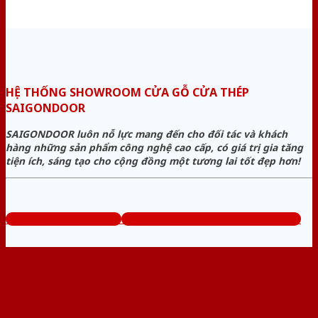
HỆ THỐNG SHOWROOM CỬA GỖ CỬA THÉP
SAIGONDOOR
SAIGONDOOR luôn nỗ lực mang đến cho đối tác và khách
hàng những sản phẩm công nghệ cao cấp, có giá trị gia tăng
tiện ích, sáng tạo cho cộng đồng một tương lai tốt đẹp hơn!
www.cuagocuathep.com
Tổng đài tư vấn miễn phí: 0824.400.400