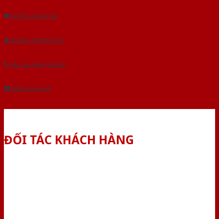
Gửi yêu cầu tư vấn
Tải báo giá tổng hợp
Yêu cầu gọi lại (3 phút)
Dành cho đại lý
ĐỐI TÁC KHÁCH HÀNG