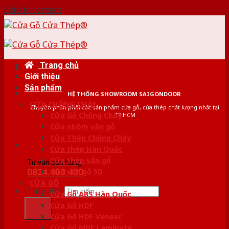
Skip to content
Trang chủ
Giới thiệu
Sản phẩm
HỆ THỐNG SHOWROOM SAIGONDOOR
CỬA CHỐNG CHÁY
Chuyên phân phối các sản phẩm cửa gỗ, cửa thép chất lượng nhất tại
Cửa Gỗ Chống Cháy
TP.HCM
Cửa nhôm vân gỗ
Cửa Thép Chống Cháy
Cửa thép Hàn Quốc
Cửa thép vân gỗ
Tư vấn bán hàng
0824.400.400
Cửa vân gỗ 5D
CỬA GỖ
Tìm kiếm:
Cửa Gỗ ABS Hàn Quốc
Cửa Gỗ HDF
Cửa Gỗ HDF Veneer
Cửa Gỗ MDF Laminate