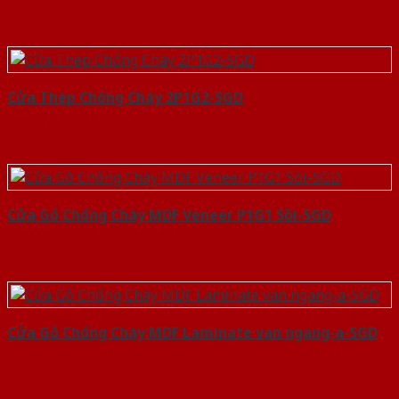
Cửa Thép Chống Cháy 2P1G2-SGD
Cửa Gỗ Chống Cháy MDF Veneer P1G1 Sồi-SGD
Cửa Gỗ Chống Cháy MDF Laminate van ngang-a-SGD