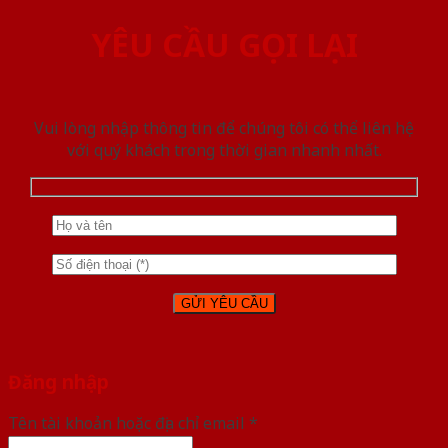
YÊU CẦU GỌI LẠI
Vui lòng nhập thông tin để chúng tôi có thể liên hệ
với quý khách trong thời gian nhanh nhất.
Đăng nhập
Tên tài khoản hoặc địa chỉ email
*