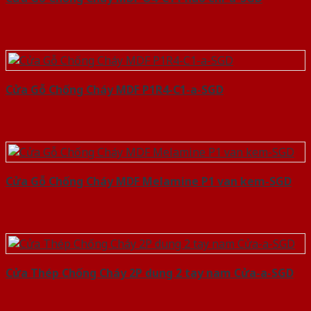
Cửa Gỗ Chống Cháy MDF P1R4-C1-a-SGD
Cửa Gỗ Chống Cháy MDF Melamine P1 van kem-SGD
Cửa Thép Chống Cháy 2P dung 2 tay nam Cửa-a-SGD