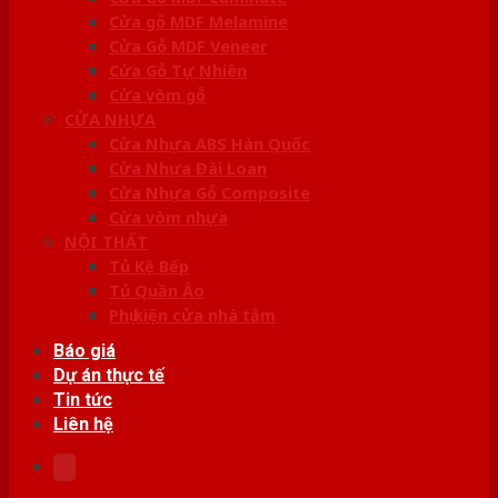
Cửa gỗ MDF Melamine
Cửa Gỗ MDF Veneer
Cửa Gỗ Tự Nhiên
Cửa vòm gỗ
CỬA NHỰA
Cửa Nhựa ABS Hàn Quốc
Cửa Nhựa Đài Loan
Cửa Nhựa Gỗ Composite
Cửa vòm nhựa
NỘI THẤT
Tủ Kệ Bếp
Tủ Quần Áo
Phụ kiện cửa nhà tắm
Báo giá
Dự án thực tế
Tin tức
Liên hệ