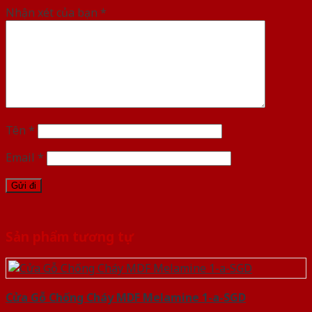
Nhận xét của bạn
*
Tên
*
Email
*
Sản phẩm tương tự
Cửa Gỗ Chống Cháy MDF Melamine 1-a-SGD