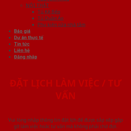
NỘI THẤT
Tủ Kệ Bếp
Tủ Quần Áo
Phụ kiện cửa nhà tắm
Báo giá
Dự án thực tế
Tin tức
Liên hệ
Đăng nhập
ĐẶT LỊCH LÀM VIỆC / TƯ
VẤN
Vui lòng nhập thông tin đặt lịch để được sắp xếp gặp
gỡ làm việc hoăc tư vấn mà không phải chờ đợi.