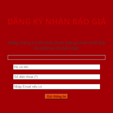
ĐĂNG KÝ NHẬN BÁO GIÁ
Nhập thông tin để nhận được báo giá mới nhât đầy
đủ nhất và chi tiết nhất.