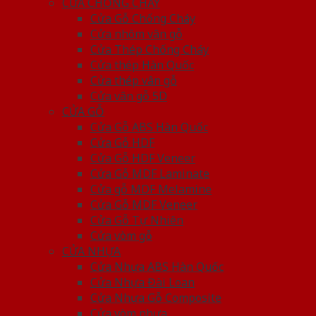
CỬA CHỐNG CHÁY
Cửa Gỗ Chống Cháy
Cửa nhôm vân gỗ
Cửa Thép Chống Cháy
Cửa thép Hàn Quốc
Cửa thép vân gỗ
Cửa vân gỗ 5D
CỬA GỖ
Cửa Gỗ ABS Hàn Quốc
Cửa Gỗ HDF
Cửa Gỗ HDF Veneer
Cửa Gỗ MDF Laminate
Cửa gỗ MDF Melamine
Cửa Gỗ MDF Veneer
Cửa Gỗ Tự Nhiên
Cửa vòm gỗ
CỬA NHỰA
Cửa Nhựa ABS Hàn Quốc
Cửa Nhựa Đài Loan
Cửa Nhựa Gỗ Composite
Cửa vòm nhựa