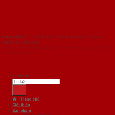
SaigonDoor™
- Hệ thống Showroom cửa gỗ cửa thép
hàng đầu Việt Nam
Copyright ⓒ 2016 – 2026 SaigonDoor™ - www.cuagocuathep.com | Đơn
vị chủ quản SaigonDoor
Tìm kiếm:
Trang chủ
Giới thiệu
Sản phẩm