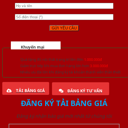
Khuyến mại
Quà tặng đồ nội thất trang trí lên đến
1.000.000đ
Giảm trực tiếp khi mua đơn hàng lớn hơn
3.000.000đ
Nhiều ưu đãi lớn khi đăng ký tài khoản thành viên thân thiết
TẢI BẢNG GIÁ
ĐĂNG KÝ TƯ VẤN
ĐĂNG KÝ TẢI BẢNG GIÁ
Đăng ký nhận báo giá mới nhất từ chúng tôi