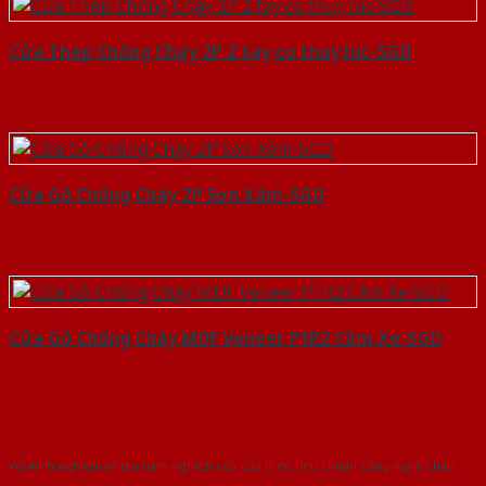
Cửa Thép Chống Cháy 2P 2 tay co thuy luc-SGD
Cửa Gỗ Chống Cháy 2P Sơn Xám-SGD
Cửa Gỗ Chống Cháy MDF Veneer P1R2 Căm Xe-SGD
Với kinh nghiệm nhiêu năm nghiên cứu cửa theo tiêu chuẩn công nghệ Châu
Âu.Chúng tôi tự tin là nhà sản xuất & cung cấp hàng đầu tại Việt Nam!