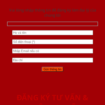
Vui lòng nhập thông tin để đăng ký làm đại lý của
chúng tôi
ĐĂNG KÝ TƯ VẤN &