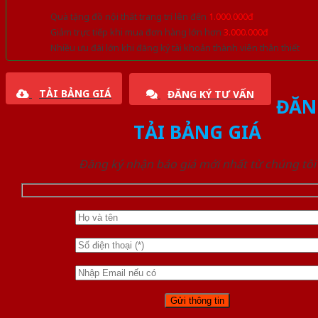
Quà tặng đồ nội thất trang trí lên đến
1.000.000đ
Giảm trực tiếp khi mua đơn hàng lớn hơn
3.000.000đ
Nhiều ưu đãi lớn khi đăng ký tài khoản thành viên thân thiết
TẢI BẢNG GIÁ
ĐĂNG KÝ TƯ VẤN
ĐĂN
TẢI BẢNG GIÁ
Đăng ký nhận báo giá mới nhất từ chúng tôi