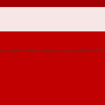
 THỐNG SHOWROOM SAIGONDOOR
các sản phẩm cửa gỗ, cửa thép chất lượng nhất tại TP.HCM