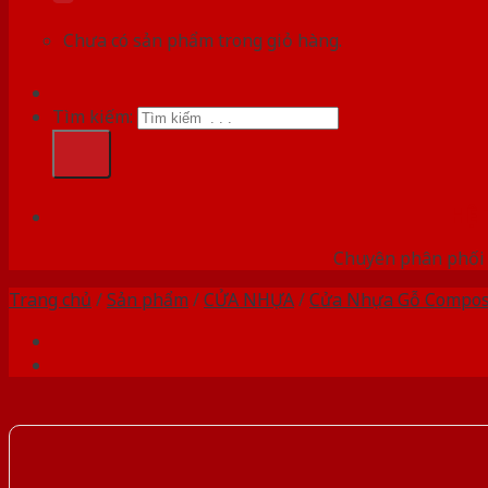
Chưa có sản phẩm trong giỏ hàng.
Tìm kiếm:
HỆ
Chuyên phân phối 
Trang chủ
/
Sản phẩm
/
CỬA NHỰA
/
Cửa Nhựa Gỗ Compos