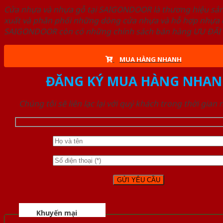
Cửa nhựa và nhựa gỗ tại SAIGONDOOR là thương hiệu s
xuất và phân phối những dòng cửa nhựa và hỗ hợp nhựa ch
SAIGONDOOR còn có những chính sách bán hàng ƯU ĐÃI CAO
MUA HÀNG NHANH
ĐĂNG KÝ MUA HÀNG NHAN
Chúng tôi sẽ liên lạc lại với quý khách trong thời gian
Khuyến mại