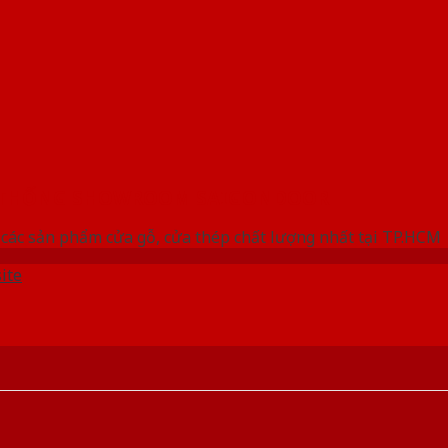
 THỐNG SHOWROOM SAIGONDOOR
các sản phẩm cửa gỗ, cửa thép chất lượng nhất tại TP.HCM
ite