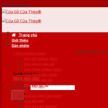
Skip to content
Trang chủ
Giới thiệu
HỆ
Sản phẩm
Chuyên phân phối 
CỬA CHỐNG CHÁY
Cửa Gỗ Chống Cháy
Cửa nhôm vân gỗ
Cửa Thép Chống Cháy
Tư vấn bán hàng
Cửa thép Hàn Quốc
0824.400.400
Cửa thép vân gỗ
Cửa vân gỗ 5D
Tìm kiếm:
CỬA GỖ
Cửa Gỗ ABS Hàn Quốc
Cửa Gỗ HDF
Cửa Gỗ HDF Veneer