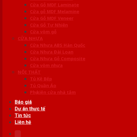
Cửa Gỗ MDF Laminate
Cửa gỗ MDF Melamine
Cửa Gỗ MDF Veneer
Cửa Gỗ Tự Nhiên
Cửa vòm gỗ
CỬA NHỰA
Cửa Nhựa ABS Hàn Quốc
Cửa Nhựa Đài Loan
Cửa Nhựa Gỗ Composite
Cửa vòm nhựa
NỘI THẤT
Tủ Kệ Bếp
Tủ Quần Áo
Phụ kiện cửa nhà tắm
Báo giá
Dự án thực tế
Tin tức
Liên hệ