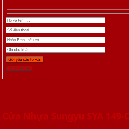
Gọi 0976.169.864
Cửa Nhựa Sungyu SYA 149-