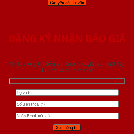
ĐĂNG KÝ NHẬN BÁO GIÁ
Nhập thông tin để nhận được báo giá mới nhât đầy
đủ nhất và chi tiết nhất.