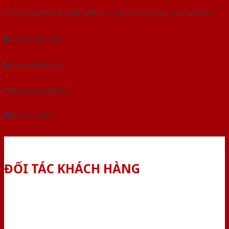
Với kinh nghiệm nhiêu năm nghiên cứu cửa theo tiêu chuẩn công nghệ Châu
Âu.Chúng tôi tự tin là nhà sản xuất & cung cấp hàng đầu tại Việt Nam!
Gửi yêu cầu tư vấn
Tải báo giá tổng hợp
Yêu cầu gọi lại (3 phút)
Dành cho đại lý
ĐỐI TÁC KHÁCH HÀNG