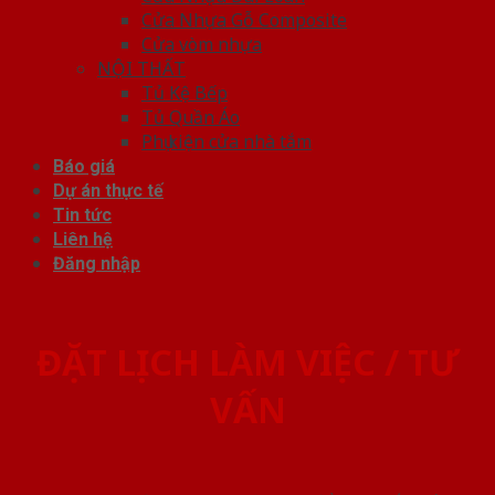
Cửa Nhựa Gỗ Composite
Cửa vòm nhựa
NỘI THẤT
Tủ Kệ Bếp
Tủ Quần Áo
Phụ kiện cửa nhà tắm
Báo giá
Dự án thực tế
Tin tức
Liên hệ
Đăng nhập
ĐẶT LỊCH LÀM VIỆC / TƯ
VẤN