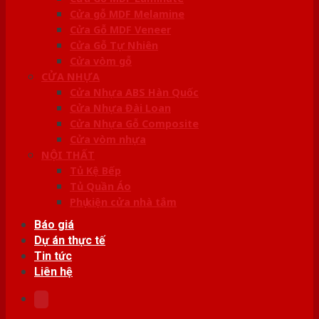
Cửa gỗ MDF Melamine
Cửa Gỗ MDF Veneer
Cửa Gỗ Tự Nhiên
Cửa vòm gỗ
CỬA NHỰA
Cửa Nhựa ABS Hàn Quốc
Cửa Nhựa Đài Loan
Cửa Nhựa Gỗ Composite
Cửa vòm nhựa
NỘI THẤT
Tủ Kệ Bếp
Tủ Quần Áo
Phụ kiện cửa nhà tắm
Báo giá
Dự án thực tế
Tin tức
Liên hệ