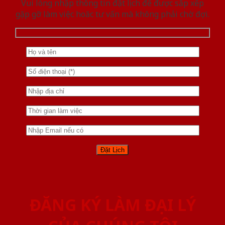
Vui lòng nhập thông tin đặt lịch để được sắp xếp
gặp gỡ làm việc hoăc tư vấn mà không phải chờ đợi.
ĐĂNG KÝ LÀM ĐẠI LÝ