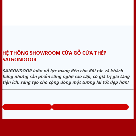
HỆ THỐNG SHOWROOM CỬA GỖ CỬA THÉP
SAIGONDOOR
SAIGONDOOR luôn nỗ lực mang đến cho đối tác và khách
hàng những sản phẩm công nghệ cao cấp, có giá trị gia tăng
tiện ích, sáng tạo cho cộng đồng một tương lai tốt đẹp hơn!
www.cuagocuathep.com
Tổng đài tư vấn miễn phí: 0824.400.400