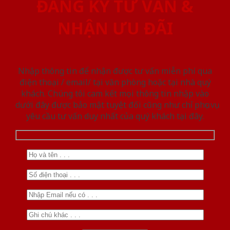
ĐĂNG KÝ TƯ VẤN &
NHẬN ƯU ĐÃI
Nhập thông tin để nhận được tư vấn miễn phí qua
điện thoại / email/ tại văn phòng hoặc tại nhà quý
khách. Chúng tôi cam kết mọi thông tin nhập vào
dưới đây được bảo mật tuyệt đối cũng như chỉ phục vụ
yêu cầu tư vấn duy nhất của quý khách tại đây.