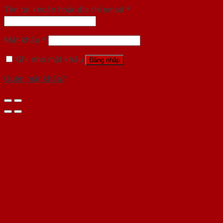
Tên tài khoản hoặc địa chỉ email
*
Mật khẩu
*
Ghi nhớ mật khẩu
Đăng nhập
Quên mật khẩu?