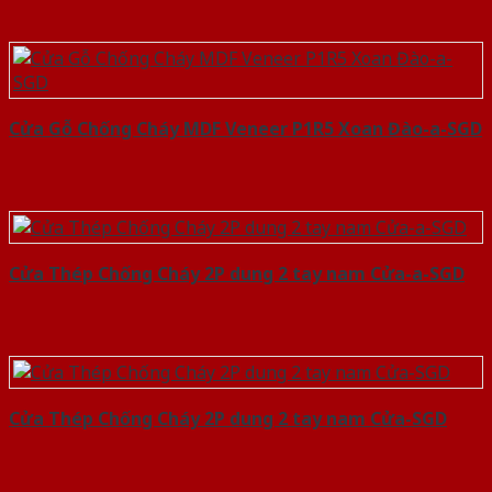
Cửa Gỗ Chống Cháy MDF Veneer P1R5 Xoan Đào-a-SGD
Cửa Thép Chống Cháy 2P dung 2 tay nam Cửa-a-SGD
Cửa Thép Chống Cháy 2P dung 2 tay nam Cửa-SGD