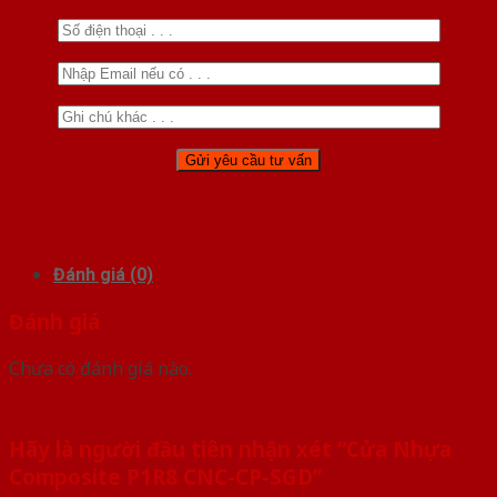
Đánh giá (0)
Đánh giá
Chưa có đánh giá nào.
Hãy là người đầu tiên nhận xét “Cửa Nhựa
Composite P1R8 CNC-CP-SGD”