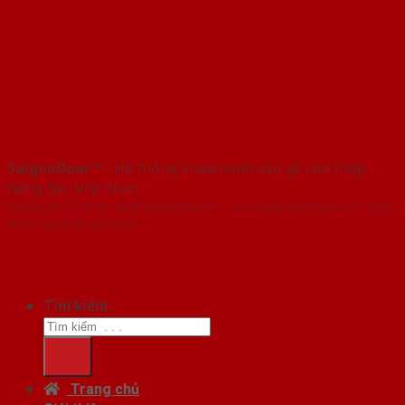
SaigonDoor™
- Hệ thống Showroom cửa gỗ cửa thép
hàng đầu Việt Nam
Copyright ⓒ 2016 – 2026 SaigonDoor™ - www.cuagocuathep.com | Đơn
vị chủ quản SaigonDoor
Tìm kiếm:
Trang chủ