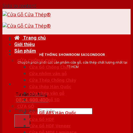
Skip to content
Trang chủ
Giới thiệu
Sản phẩm
HỆ THỐNG SHOWROOM SAIGONDOOR
CỬA CHỐNG CHÁY
Chuyên phân phối các sản phẩm cửa gỗ, cửa thép chất lượng nhất tại
Cửa Gỗ Chống Cháy
TP.HCM
Cửa nhôm vân gỗ
Cửa Thép Chống Cháy
Cửa thép Hàn Quốc
Cửa thép vân gỗ
Tư vấn bán hàng
0824.400.400
Cửa vân gỗ 5D
CỬA GỖ
Tìm kiếm:
Cửa Gỗ ABS Hàn Quốc
Cửa Gỗ HDF
Cửa Gỗ HDF Veneer
Cửa Gỗ MDF Laminate