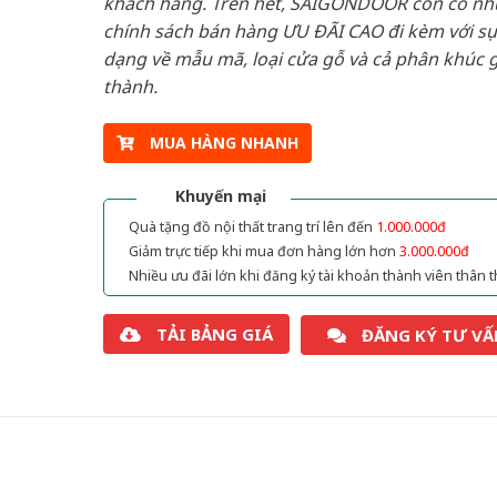
khách hàng. Trên hết, SAIGONDOOR còn có n
chính sách bán hàng ƯU ĐÃI CAO đi kèm với sự
dạng về mẫu mã, loại cửa gỗ và cả phân khúc g
thành.
MUA HÀNG NHANH
Khuyến mại
Quà tặng đồ nội thất trang trí lên đến
1.000.000đ
Giảm trực tiếp khi mua đơn hàng lớn hơn
3.000.000đ
Nhiều ưu đãi lớn khi đăng ký tài khoản thành viên thân t
TẢI BẢNG GIÁ
ĐĂNG KÝ TƯ VẤ