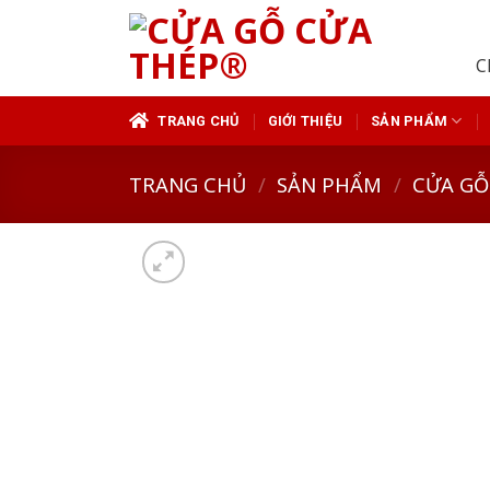
Skip
to
C
content
TRANG CHỦ
GIỚI THIỆU
SẢN PHẨM
TRANG CHỦ
/
SẢN PHẨM
/
CỬA GỖ