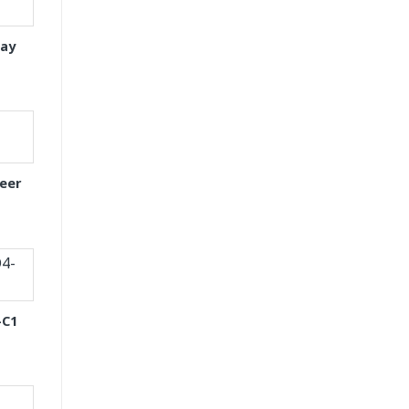
tay
eer
-C1