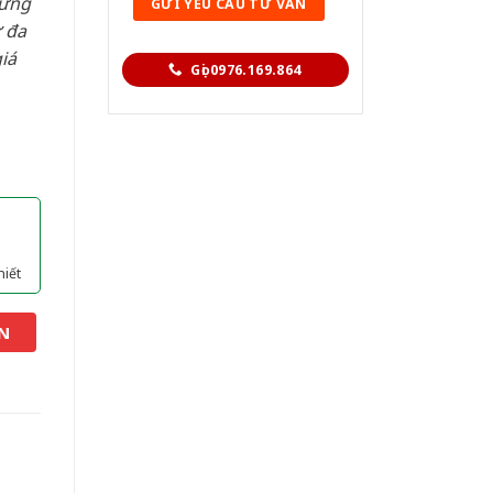
hững
 đa
iá
Gọi 0976.169.864
hiết
N