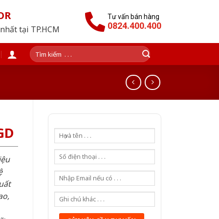
OR
Tư vấn bán hàng
0824.400.400
 nhất tại TP.HCM
Tìm
kiếm:
GD
iệu
ệ
uất
ao,