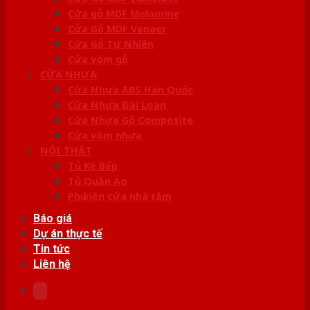
Cửa gỗ MDF Melamine
Cửa Gỗ MDF Veneer
Cửa Gỗ Tự Nhiên
Cửa vòm gỗ
CỬA NHỰA
Cửa Nhựa ABS Hàn Quốc
Cửa Nhựa Đài Loan
Cửa Nhựa Gỗ Composite
Cửa vòm nhựa
NỘI THẤT
Tủ Kệ Bếp
Tủ Quần Áo
Phụ kiện cửa nhà tắm
Báo giá
Dự án thực tế
Tin tức
Liên hệ