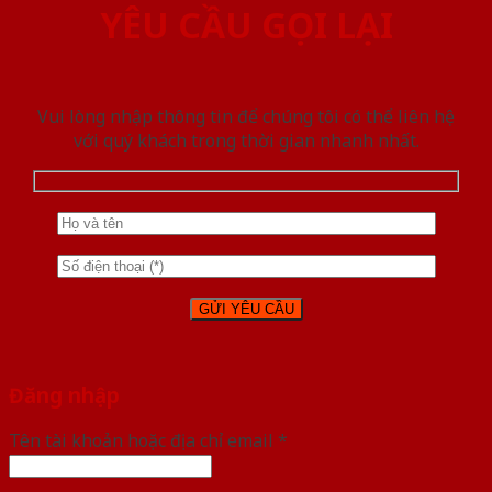
YÊU CẦU GỌI LẠI
Vui lòng nhập thông tin để chúng tôi có thể liên hệ
với quý khách trong thời gian nhanh nhất.
Đăng nhập
Tên tài khoản hoặc địa chỉ email
*