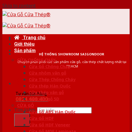
Skip to content
Trang chủ
Giới thiệu
Sản phẩm
HỆ THỐNG SHOWROOM SAIGONDOOR
CỬA CHỐNG CHÁY
Chuyên phân phối các sản phẩm cửa gỗ, cửa thép chất lượng nhất tại
Cửa Gỗ Chống Cháy
TP.HCM
Cửa nhôm vân gỗ
Cửa Thép Chống Cháy
Cửa thép Hàn Quốc
Cửa thép vân gỗ
Tư vấn bán hàng
0824.400.400
Cửa vân gỗ 5D
CỬA GỖ
Tìm kiếm:
Cửa Gỗ ABS Hàn Quốc
Cửa Gỗ HDF
Cửa Gỗ HDF Veneer
Cửa Gỗ MDF Laminate