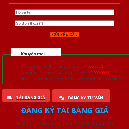
Khuyến mại
Quà tặng đồ nội thất trang trí lên đến
1.000.000đ
Giảm trực tiếp khi mua đơn hàng lớn hơn
3.000.000đ
Nhiều ưu đãi lớn khi đăng ký tài khoản thành viên thân thiết
TẢI BẢNG GIÁ
ĐĂNG KÝ TƯ VẤN
ĐĂNG KÝ TẢI BẢNG GIÁ
Đăng ký nhận báo giá mới nhất từ chúng tôi