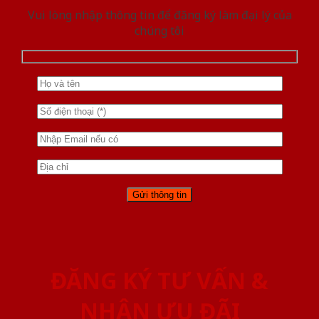
Vui lòng nhập thông tin để đăng ký làm đại lý của
chúng tôi
ĐĂNG KÝ TƯ VẤN &
NHẬN ƯU ĐÃI