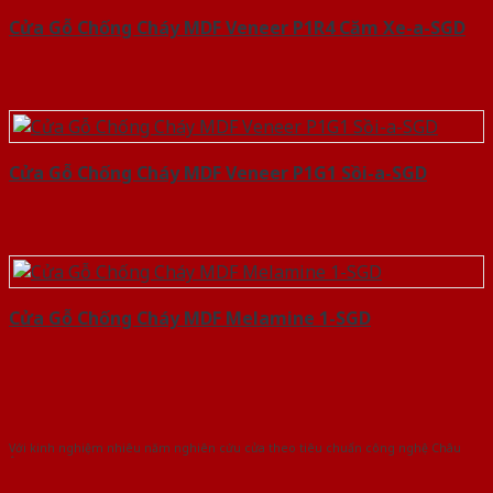
Cửa Gỗ Chống Cháy MDF Veneer P1R4 Căm Xe-a-SGD
Cửa Gỗ Chống Cháy MDF Veneer P1G1 Sồi-a-SGD
Cửa Gỗ Chống Cháy MDF Melamine 1-SGD
Với kinh nghiệm nhiêu năm nghiên cứu cửa theo tiêu chuẩn công nghệ Châu
Âu.Chúng tôi tự tin là nhà sản xuất & cung cấp hàng đầu tại Việt Nam!