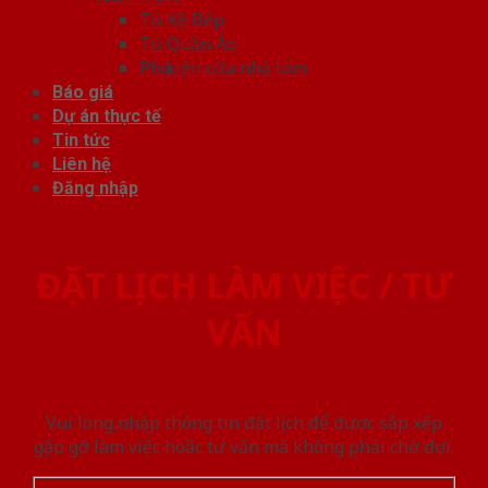
Tủ Kệ Bếp
Tủ Quần Áo
Phụ kiện cửa nhà tắm
Báo giá
Dự án thực tế
Tin tức
Liên hệ
Đăng nhập
ĐẶT LỊCH LÀM VIỆC / TƯ
VẤN
Vui lòng nhập thông tin đặt lịch để được sắp xếp
gặp gỡ làm việc hoăc tư vấn mà không phải chờ đợi.