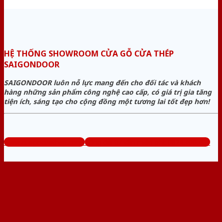
HỆ THỐNG SHOWROOM CỬA GỖ CỬA THÉP
SAIGONDOOR
SAIGONDOOR luôn nỗ lực mang đến cho đối tác và khách
hàng những sản phẩm công nghệ cao cấp, có giá trị gia tăng
tiện ích, sáng tạo cho cộng đồng một tương lai tốt đẹp hơn!
www.cuagocuathep.com
Tổng đài tư vấn miễn phí: 0824.400.400