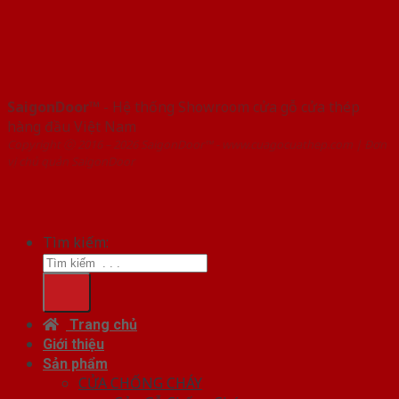
SaigonDoor™
- Hệ thống Showroom cửa gỗ cửa thép
hàng đầu Việt Nam
Copyright ⓒ 2016 – 2026 SaigonDoor™ - www.cuagocuathep.com | Đơn
vị chủ quản SaigonDoor
Tìm kiếm:
Trang chủ
Giới thiệu
Sản phẩm
CỬA CHỐNG CHÁY