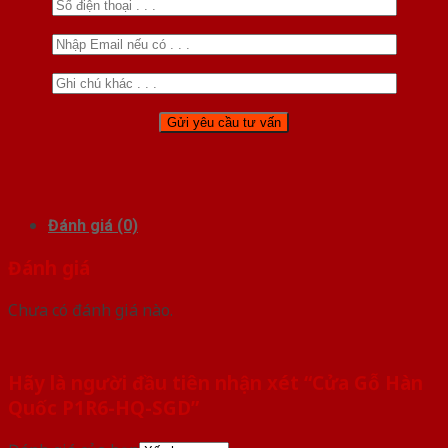
Đánh giá (0)
Đánh giá
Chưa có đánh giá nào.
Hãy là người đầu tiên nhận xét “Cửa Gỗ Hàn
Quốc P1R6-HQ-SGD”