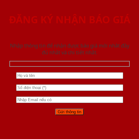
ĐĂNG KÝ NHẬN BÁO GIÁ
Nhập thông tin để nhận được báo giá mới nhât đầy
đủ nhất và chi tiết nhất.