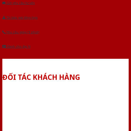
Gửi yêu cầu tư vấn
Tải báo giá tổng hợp
Yêu cầu gọi lại (3 phút)
Dành cho đại lý
ĐỐI TÁC KHÁCH HÀNG