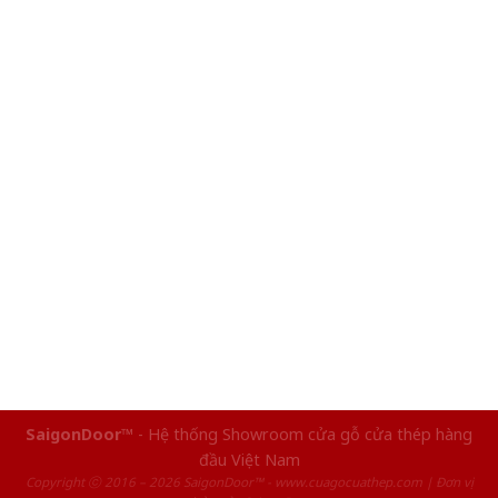
SaigonDoor™
- Hệ thống Showroom cửa gỗ cửa thép hàng
đầu Việt Nam
Copyright ⓒ 2016 – 2026 SaigonDoor™ - www.cuagocuathep.com | Đơn vị