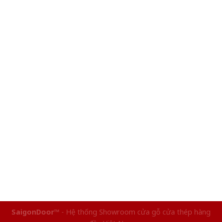
SaigonDoor™
- Hệ thống Showroom cửa gỗ cửa thép hàng